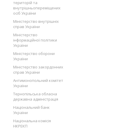
територій та
внутрішньопереміщених
осіб України
Міністерство внутрішніх
справ України
Міністерство
інформаційної політики
України
Міністерство оборони
України
Міністерство закордонних
справ України
Антимонопольний комітет
України
Тернопільська обласна
державна адміністрація
Національний банк
України
Національна комісія
НКРЕКП