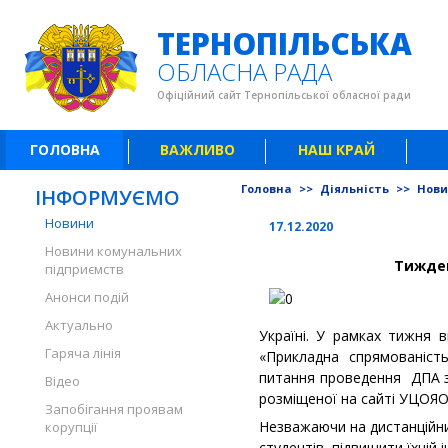
ТЕРНОПІЛЬСЬКА
ОБЛАСНА РАДА
Офіційний сайт Тернопільської обласної ради
ГОЛОВНА
ВАЖЛИВО
НАШ КРАЙ
Головна
>>
Діяльність
>>
Нов
ІНФОРМУЄМО
Новини
17.12.2020
Новини комунальних
Тижден
підприємств
Анонси подій
Актуально
Україні. У рамках тижня в
Гаряча лінія
«Прикладна спрямованіст
питання проведення ДПА з 
Відео
розміщеної на сайті УЦОЯО»
Запобігання проявам
Незважаючи на дистанційни
корупції
студентів, підвищити їхній