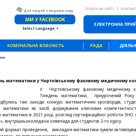
|
ПОШУК НА САЙТІ
КОНТАК
Для людей з вадами зору
Звичайна версія сайту
МИ У FACEBOOK
ЕЛЕКТРОННА ПРИ
Select Language
▼
КОМУНАЛЬНА ВЛАСНІСТЬ
РАДА
ДІЯЛЬН
ини
ь математики у Чортківському фаховому медичному ко
У Чортківському фаховому медичному к
Тиждень математики, приурочений Року 
ідбулись такі заходи: конкурс математичних кросвордів, студ
ь математики як засіб формування ключових компетентносте
математики в 2021 році, розгляд сертифікаційної роботи ЗНО з
, внутрішньоколеджна олімпіада для студентів 2-го курсу.
й формат проведення, викладачі математики зуміли активізуват
 інтерес до вивчення математики.