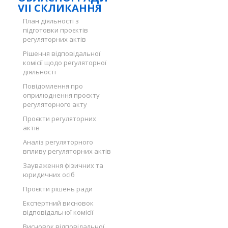
VII СКЛИКАННЯ
План діяльності з
підготовки проєктів
регуляторних актів
Рішення відповідальної
комісії щодо регуляторної
діяльності
Повідомлення про
оприлюднення проєкту
регуляторного акту
Проєкти регуляторних
актів
Аналіз регуляторного
впливу регуляторних актів
Зауваження фізичних та
юридичних осіб
Проєкти рішень ради
Експертний висновок
відповідальної комісії
Висновок відповідальної