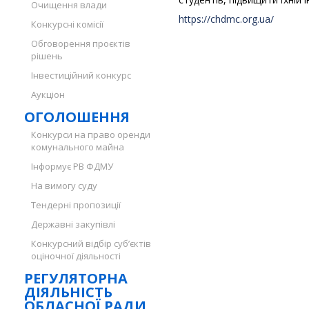
Очищення влади
https://chdmc.org.ua/
Конкурсні комісії
Обговорення проєктів
рішень
Інвестиційний конкурс
Аукціон
ОГОЛОШЕННЯ
Конкурси на право оренди
комунального майна
Інформує РВ ФДМУ
На вимогу суду
Тендерні пропозиції
Державні закупівлі
Конкурсний відбір суб’єктів
оціночної діяльності
РЕГУЛЯТОРНА
ДІЯЛЬНІСТЬ
ОБЛАСНОЇ РАДИ