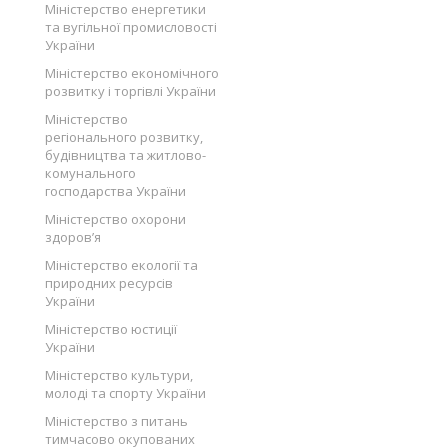
Міністерство енергетики
та вугільної промисловості
України
Міністерство економічного
розвитку і торгівлі України
Міністерство
регіонального розвитку,
будівництва та житлово-
комунального
господарства України
Міністерство охорони
здоров’я
Міністерство екології та
природних ресурсів
України
Міністерство юстиції
України
Міністерство культури,
молоді та спорту України
Міністерство з питань
тимчасово окупованих