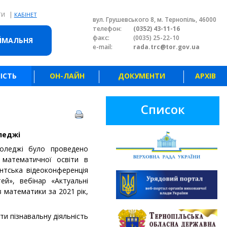
|
ТИ
КАБІНЕТ
вул. Грушевського 8, м. Тернопіль, 46000
телефон:
(0352) 43-11-16
факс:
(0035) 25-22-10
ЙМАЛЬНЯ
e-mail:
rada.trc@tor.gov.ua
ІСТЬ
ОН-ЛАЙН
ДОКУМЕНТИ
АРХІВ
Список
леджі
оледжі було проведено
математичної освіти в
ентська відеоконференція
й», вебінар «Актуальні
 математики за 2021 рік,
и пізнавальну діяльність