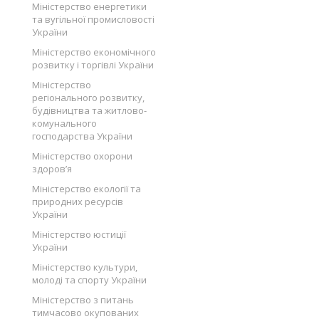
Міністерство енергетики
та вугільної промисловості
України
Міністерство економічного
розвитку і торгівлі України
Міністерство
регіонального розвитку,
будівництва та житлово-
комунального
господарства України
Міністерство охорони
здоров’я
Міністерство екології та
природних ресурсів
України
Міністерство юстиції
України
Міністерство культури,
молоді та спорту України
Міністерство з питань
тимчасово окупованих