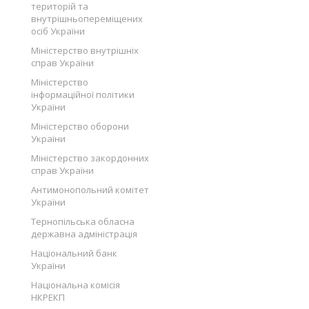
територій та
внутрішньопереміщених
осіб України
Міністерство внутрішніх
справ України
Міністерство
інформаційної політики
України
Міністерство оборони
України
Міністерство закордонних
справ України
Антимонопольний комітет
України
Тернопільська обласна
державна адміністрація
Національний банк
України
Національна комісія
НКРЕКП