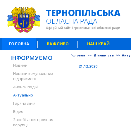
ТЕРНОПІЛЬСЬКА
ОБЛАСНА РАДА
Офіційний сайт Тернопільської обласної ради
ГОЛОВНА
ВАЖЛИВО
НАШ КРАЙ
Головна
>>
Діяльність
>>
Акту
ІНФОРМУЄМО
Новини
21.12.2020
Новини комунальних
підприємств
Анонси подій
Актуально
Гаряча лінія
Відео
Запобігання проявам
корупції