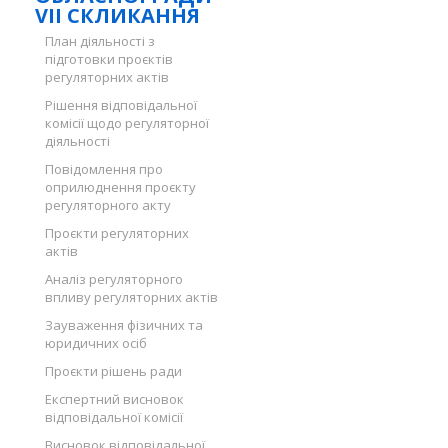
VII СКЛИКАННЯ
План діяльності з
підготовки проєктів
регуляторних актів
Рішення відповідальної
комісії щодо регуляторної
діяльності
Повідомлення про
оприлюднення проєкту
регуляторного акту
Проєкти регуляторних
актів
Аналіз регуляторного
впливу регуляторних актів
Зауваження фізичних та
юридичних осіб
Проєкти рішень ради
Експертний висновок
відповідальної комісії
Висновок відповідальної