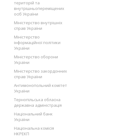
територій та
внутрішньопереміщених
осіб України
Міністерство внутрішніх
справ України
Міністерство
інформаційної політики
України
Міністерство оборони
України
Міністерство закордонних
справ України
Антимонопольний комітет
України
Тернопільська обласна
державна адміністрація
Національний банк
України
Національна комісія
НКРЕКП