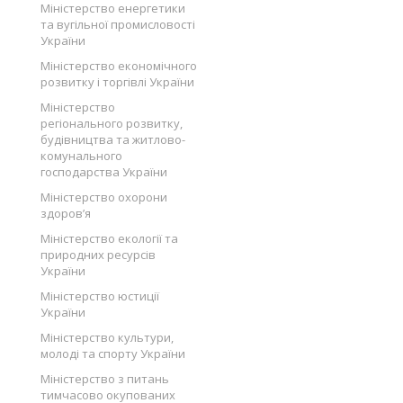
Міністерство енергетики
та вугільної промисловості
України
Міністерство економічного
розвитку і торгівлі України
Міністерство
регіонального розвитку,
будівництва та житлово-
комунального
господарства України
Міністерство охорони
здоров’я
Міністерство екології та
природних ресурсів
України
Міністерство юстиції
України
Міністерство культури,
молоді та спорту України
Міністерство з питань
тимчасово окупованих