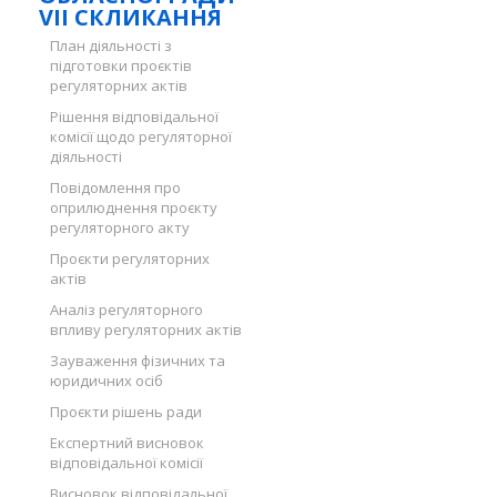
VII СКЛИКАННЯ
План діяльності з
підготовки проєктів
регуляторних актів
Рішення відповідальної
комісії щодо регуляторної
діяльності
Повідомлення про
оприлюднення проєкту
регуляторного акту
Проєкти регуляторних
актів
Аналіз регуляторного
впливу регуляторних актів
Зауваження фізичних та
юридичних осіб
Проєкти рішень ради
Експертний висновок
відповідальної комісії
Висновок відповідальної