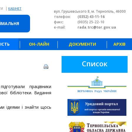
|
ТИ
КАБІНЕТ
вул. Грушевського 8, м. Тернопіль, 46000
телефон:
(0352) 43-11-16
факс:
(0035) 25-22-10
ЙМАЛЬНЯ
e-mail:
rada.trc@tor.gov.ua
ІСТЬ
ОН-ЛАЙН
ДОКУМЕНТИ
АРХІВ
Список
ідготували працівники
ової бібліотеки. Видання
ми ідеями і знайти щось