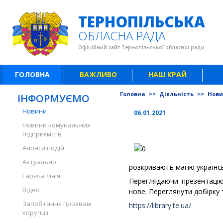
ТЕРНОПІЛЬСЬКА
ОБЛАСНА РАДА
Офіційний сайт Тернопільської обласної ради
ГОЛОВНА
ВАЖЛИВО
НАШ КРАЙ
Головна
>>
Діяльність
>>
Нов
ІНФОРМУЄМО
Новини
06.01.2021
Новини комунальних
підприємств
Анонси подій
Актуально
розкривають магію українс
Гаряча лінія
Переглядаючи презентацію
Відео
нове. Переглянути добірку 
Запобігання проявам
https://library.te.ua/
корупції