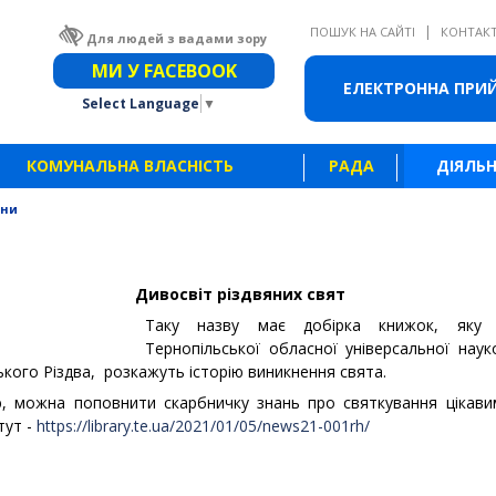
|
ПОШУК НА САЙТІ
КОНТАК
Для людей з вадами зору
Звичайна версія сайту
МИ У FACEBOOK
ЕЛЕКТРОННА ПРИ
Select Language
▼
КОМУНАЛЬНА ВЛАСНІСТЬ
РАДА
ДІЯЛЬН
ини
Дивосвіт різдвяних свят
Таку назву має добірка книжок, яку п
Тернопільської обласної універсальної наук
ького Різдва, розкажуть історію виникнення свята.
, можна поповнити скарбничку знань про святкування цікави
тут -
https://library.te.ua/2021/01/05/news21-001rh/