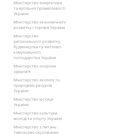
Міністерство енергетики
та вугільної промисловості
України
Міністерство економічного
розвитку і торгівлі України
Міністерство
регіонального розвитку,
будівництва та житлово-
комунального
господарства України
Міністерство охорони
здоров’я
Міністерство екології та
природних ресурсів
України
Міністерство юстиції
України
Міністерство культури,
молоді та спорту України
Міністерство з питань
тимчасово окупованих