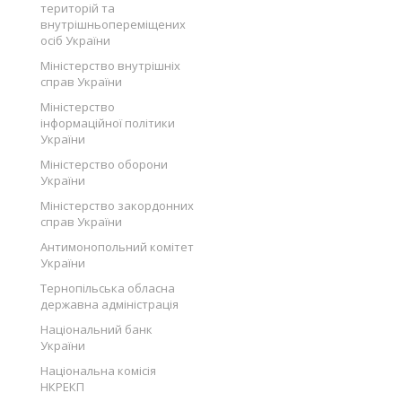
територій та
внутрішньопереміщених
осіб України
Міністерство внутрішніх
справ України
Міністерство
інформаційної політики
України
Міністерство оборони
України
Міністерство закордонних
справ України
Антимонопольний комітет
України
Тернопільська обласна
державна адміністрація
Національний банк
України
Національна комісія
НКРЕКП