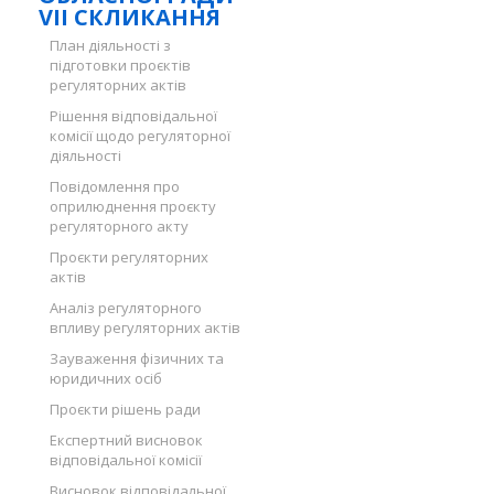
VII СКЛИКАННЯ
План діяльності з
підготовки проєктів
регуляторних актів
Рішення відповідальної
комісії щодо регуляторної
діяльності
Повідомлення про
оприлюднення проєкту
регуляторного акту
Проєкти регуляторних
актів
Аналіз регуляторного
впливу регуляторних актів
Зауваження фізичних та
юридичних осіб
Проєкти рішень ради
Експертний висновок
відповідальної комісії
Висновок відповідальної