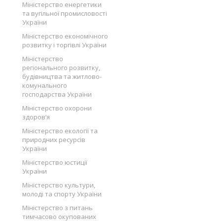
Міністерство енергетики
та вугільної промисловості
України
Міністерство економічного
розвитку і торгівлі України
Міністерство
регіонального розвитку,
будівництва та житлово-
комунального
господарства України
Міністерство охорони
здоров’я
Міністерство екології та
природних ресурсів
України
Міністерство юстиції
України
Міністерство культури,
молоді та спорту України
Міністерство з питань
тимчасово окупованих