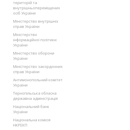
територій та
внутрішньопереміщених
осіб України
Міністерство внутрішніх
справ України
Міністерство
інформаційної політики
України
Міністерство оборони
України
Міністерство закордонних
справ України
Антимонопольний комітет
України
Тернопільська обласна
державна адміністрація
Національний банк
України
Національна комісія
НКРЕКП