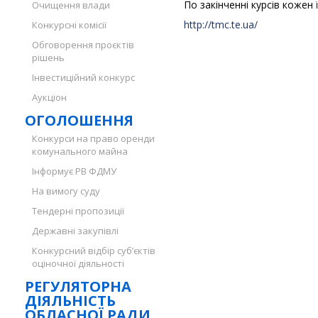
По закінченні курсів кожен
Очищення влади
http://tmc.te.ua/
Конкурсні комісії
Обговорення проєктів
рішень
Інвестиційний конкурс
Аукціон
ОГОЛОШЕННЯ
Конкурси на право оренди
комунального майна
Інформує РВ ФДМУ
На вимогу суду
Тендерні пропозиції
Державні закупівлі
Конкурсний відбір суб’єктів
оціночної діяльності
РЕГУЛЯТОРНА
ДІЯЛЬНІСТЬ
ОБЛАСНОЇ РАДИ