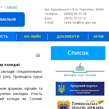
|
ТИ
КАБІНЕТ
вул. Грушевського 8, м. Тернопіль, 46000
телефон:
(0352) 43-11-16
факс:
(0035) 25-22-10
ЙМАЛЬНЯ
e-mail:
rada.trc@tor.gov.ua
ІСТЬ
ОН-ЛАЙН
ДОКУМЕНТИ
АРХІВ
Список
му коледжі
закладів спеціалізованої
1 року. Проводить курси
шаною формою: офлайн та
учених закладах. Участь
кий коледж ім. Соломії