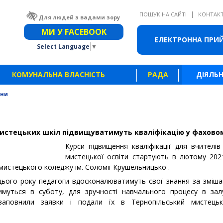
|
ПОШУК НА САЙТІ
КОНТАК
Для людей з вадами зору
Звичайна версія сайту
МИ У FACEBOOK
ЕЛЕКТРОННА ПРИ
Select Language
▼
КОМУНАЛЬНА ВЛАСНІСТЬ
РАДА
ДІЯЛЬН
ини
истецьких шкіл підвищуватимуть кваліфікацію у фахово
Курси підвищення кваліфікації для вчителів 
мистецької освіти стартують в лютому 202
мистецького коледжу ім. Соломії Крушельницької.
я цього року педагоги вдосконалюватимуть свої знання за змі
имуться в суботу, для зручності навчального процесу в зал
 заповнили заявки і подали їх в Тернопільський мистець