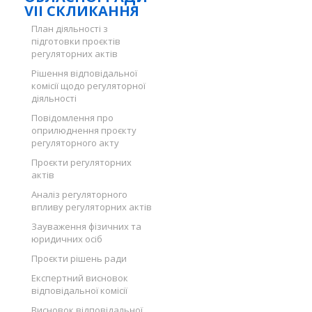
VII СКЛИКАННЯ
План діяльності з
підготовки проєктів
регуляторних актів
Рішення відповідальної
комісії щодо регуляторної
діяльності
Повідомлення про
оприлюднення проєкту
регуляторного акту
Проєкти регуляторних
актів
Аналіз регуляторного
впливу регуляторних актів
Зауваження фізичних та
юридичних осіб
Проєкти рішень ради
Експертний висновок
відповідальної комісії
Висновок відповідальної