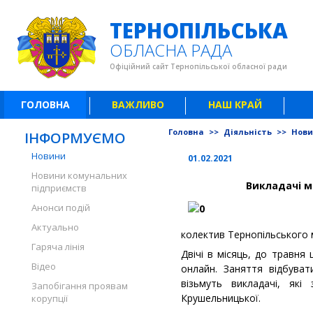
ТЕРНОПІЛЬСЬКА
ОБЛАСНА РАДА
Офіційний сайт Тернопільської обласної ради
ГОЛОВНА
ВАЖЛИВО
НАШ КРАЙ
Головна
>>
Діяльність
>>
Нов
ІНФОРМУЄМО
Новини
01.02.2021
Новини комунальних
Викладачі м
підприємств
Анонси подій
Актуально
колектив Тернопільського 
Гаряча лінія
Двічі в місяць, до травн
Відео
онлайн. Заняття відбуват
візьмуть викладачі, які
Запобігання проявам
Крушельницької.
корупції