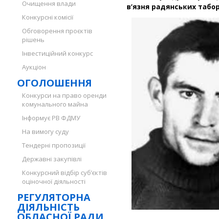
Очищення влади
в’язня радянських табор
Конкурсні комісії
Обговорення проєктів
рішень
Інвестиційний конкурс
Аукціон
ОГОЛОШЕННЯ
Конкурси на право оренди
комунального майна
Інформує РВ ФДМУ
На вимогу суду
Тендерні пропозиції
Державні закупівлі
Конкурсний відбір суб’єктів
оціночної діяльності
РЕГУЛЯТОРНА
ДІЯЛЬНІСТЬ
ОБЛАСНОЇ РАДИ