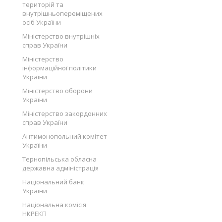
територій та
внутрішньопереміщених
осіб України
Міністерство внутрішніх
справ України
Міністерство
інформаційної політики
України
Міністерство оборони
України
Міністерство закордонних
справ України
Антимонопольний комітет
України
Тернопільська обласна
державна адміністрація
Національний банк
України
Національна комісія
НКРЕКП