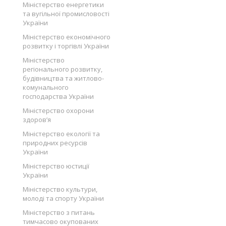
Міністерство енергетики
та вугільної промисловості
України
Міністерство економічного
розвитку і торгівлі України
Міністерство
регіонального розвитку,
будівництва та житлово-
комунального
господарства України
Міністерство охорони
здоров’я
Міністерство екології та
природних ресурсів
України
Міністерство юстиції
України
Міністерство культури,
молоді та спорту України
Міністерство з питань
тимчасово окупованих