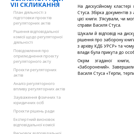
VII СКЛИКАННЯ
На дискусійному кластері
План діяльності з
Стуса. Збірка документів 
підготовки проєктів
цієї книги. З’ясували, чи 
регуляторних актів
справи Василя Стуса.
Рішення відповідальної
Шукали й відповіді на диск
комісії щодо регуляторної
рішення про заборону книг
діяльності
з архіву КДБ УРСР» та чому
Повідомлення про
влади була прикута до осо
оприлюднення проєкту
Окрім згаданої книги,
регуляторного акту
«Заборонений». Завершил
Проєкти регуляторних
Василя Стуса «Терпи, тер
актів
Аналіз регуляторного
впливу регуляторних актів
Зауваження фізичних та
юридичних осіб
Проєкти рішень ради
Експертний висновок
відповідальної комісії
Висновок відповідальної