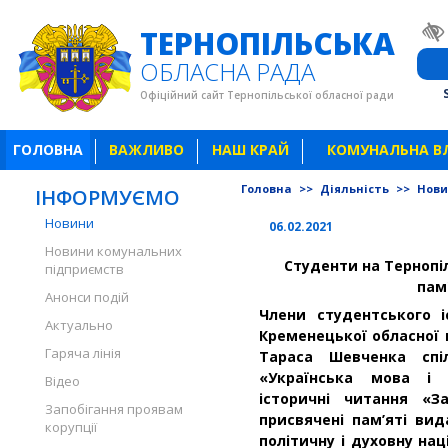
ТЕРНОПІЛЬСЬКА
ОБЛАСНА РАДА
Офіційний сайт Тернопільської обласної ради
ГОЛОВНА
ВАЖЛИВО
НАШ КРАЙ
КОМУНАЛЬНА В
Головна
>>
Діяльність
>>
Нов
ІНФОРМУЄМО
Новини
06.02.2021
Новини комунальних
Студенти на Тернопі
підприємств
пам
Анонси подій
Члени студентського і
Актуально
Кременецької обласної г
Гаряча лінія
Тараса Шевченка спіл
«Українська мова і л
Відео
історичні читання «З
Запобігання проявам
присвячені пам’яті вид
корупції
політичну і духовну нац