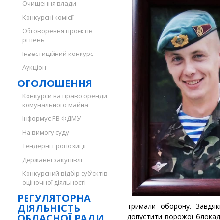
Очищення влади
Конкурсні комісії
Обговорення проєктів
рішень
Інвестиційний конкурс
Аукціон
ОГОЛОШЕННЯ
Конкурси на право оренди
комунального майна
Інформує РВ ФДМУ
На вимогу суду
Тендерні пропозиції
Державні закупівлі
Конкурсний відбір суб’єктів
оціночної діяльності
РЕГУЛЯТОРНА
ДІЯЛЬНІСТЬ
тримали оборону. Завдяк
ОБЛАСНОЇ РАДИ
допустити ворожої блокад