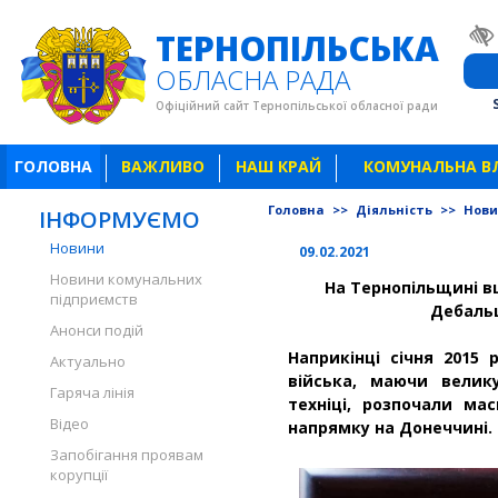
ТЕРНОПІЛЬСЬКА
ОБЛАСНА РАДА
Офіційний сайт Тернопільської обласної ради
ГОЛОВНА
ВАЖЛИВО
НАШ КРАЙ
КОМУНАЛЬНА В
Головна
>>
Діяльність
>>
Нов
ІНФОРМУЄМО
Новини
09.02.2021
Новини комунальних
На Тернопільщині вш
підприємств
Дебаль
Анонси подій
Наприкінці січня 2015 р
Актуально
війська, маючи велик
Гаряча лінія
техніці, розпочали ма
Відео
напрямку на Донеччині.
Запобігання проявам
корупції