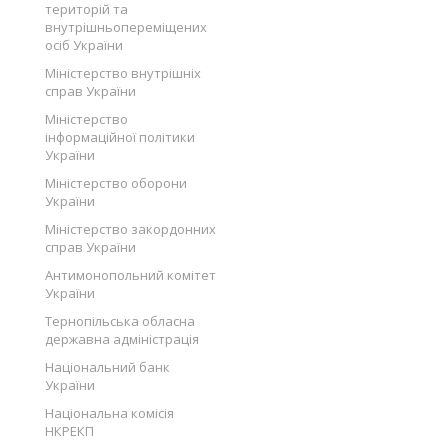
територій та
внутрішньопереміщених
осіб України
Міністерство внутрішніх
справ України
Міністерство
інформаційної політики
України
Міністерство оборони
України
Міністерство закордонних
справ України
Антимонопольний комітет
України
Тернопільська обласна
державна адміністрація
Національний банк
України
Національна комісія
НКРЕКП