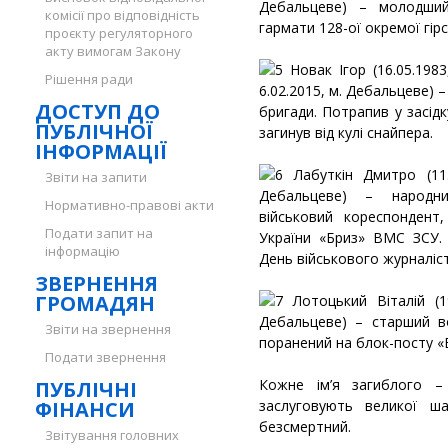
Дебальцеве) – молодший
комісії про відповідність
гармати 128-ої окремої гірс
проєкту регуляторного
акту вимогам Закону
Новак Ігор (16.05.1983
Рішення ради
6.02.2015, м. Дебальцеве) –
ДОСТУП ДО
бригади. Потрапив у засід
ПУБЛІЧНОЇ
загинув від кулі снайпера.
ІНФОРМАЦІЇ
Лабуткін Дмитро (11.
Звіти на запити
Дебальцеве) – народни
Нормативно-правові акти
військовий кореспондент
Подати запит на
України «Бриз» ВМС ЗСУ.
інформацію
День військового журналіст
ЗВЕРНЕННЯ
ГРОМАДЯН
Лотоцький Віталій (19
Дебальцеве) – старший вод
Звіти на звернення
поранений на блок-посту «
Подати звернення
Кожне ім’я загиблого – 
ПУБЛІЧНІ
ФІНАНСИ
заслуговують великої ша
безсмертний.
Звітування головних