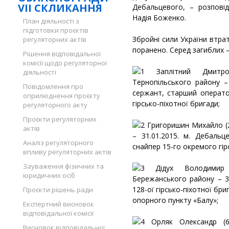
VII СКЛИКАННЯ
Дебальцевого, – розпові
Надія Боженко.
План діяльності з
підготовки проєктів
Збройні сили України втра
регуляторних актів
поранено. Серед загиблих 
Рішення відповідальної
комісії щодо регуляторної
Заплітний Дмитр
діяльності
Тернопільського району –
Повідомлення про
сержант, старший операто
оприлюднення проєкту
гірсько-піхотної бригади;
регуляторного акту
Проєкти регуляторних
Григоришин Михайло (28
актів
– 31.01.2015. м. Дебальц
Аналіз регуляторного
снайпер 15-го окремого гір
впливу регуляторних актів
Зауваження фізичних та
Дідух Володимир 
юридичних осіб
Бережанського району – 31
128-ої гірсько-піхотної бри
Проєкти рішень ради
опорного пункту «Балу»;
Експертний висновок
відповідальної комісії
Орляк Олександр (6.0
Висновок відповідальної