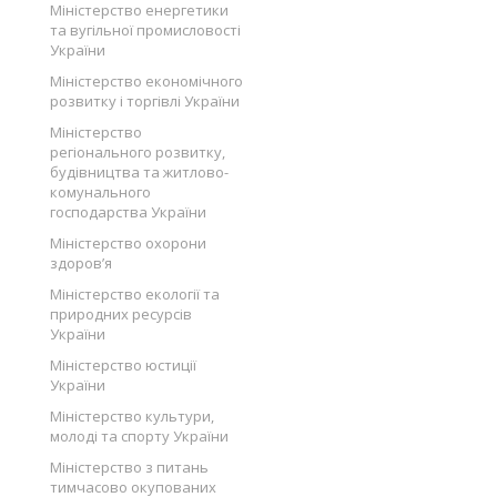
Міністерство енергетики
та вугільної промисловості
України
Міністерство економічного
розвитку і торгівлі України
Міністерство
регіонального розвитку,
будівництва та житлово-
комунального
господарства України
Міністерство охорони
здоров’я
Міністерство екології та
природних ресурсів
України
Міністерство юстиції
України
Міністерство культури,
молоді та спорту України
Міністерство з питань
тимчасово окупованих