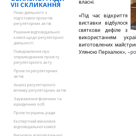
власні.
VII СКЛИКАННЯ
План діяльності з
«Під час відкриття
підготовки проєктів
виставки відбулося
регуляторних актів
святкове дефіле з
Рішення відповідальної
використанням укра
комісії щодо регуляторної
діяльності
виготовлених майстри
Повідомлення про
Уляною Перхалюк», –
ро
оприлюднення проєкту
регуляторного акту
Проєкти регуляторних
актів
Аналіз регуляторного
впливу регуляторних актів
Зауваження фізичних та
юридичних осіб
Проєкти рішень ради
Експертний висновок
відповідальної комісії
Висновок відповідальної