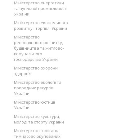
Міністерство енергетики
та вугільної промисловості
України
Міністерство економічного
розвитку і торгівлі України
Міністерство
регіонального розвитку,
будівництва та житлово-
комунального
господарства України
Міністерство охорони
здоров’я
Міністерство екології та
природних ресурсів
України
Міністерство юстиції
України
Міністерство культури,
молоді та спорту України
Міністерство з питань
тимчасово окупованих