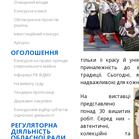
Очищення влади
Конкурсні комісії
Обговорення проєктів
рішень
Інвестиційний конкурс
Аукціон
ОГОЛОШЕННЯ
тільки її красу й уні
Конкурси на право оренди
комунального майна
приналежність до ві
традиції. Сьогодні,
Інформує РВ ФДМУ
надважливою для кожно
На вимогу суду
Тендерні пропозиції
На виставці
Державні закупівлі
представлено
Конкурсний відбір суб’єктів
понад 30 вишитих
оціночної діяльності
робіт. Серед них –
РЕГУЛЯТОРНА
автентичні,
ДІЯЛЬНІСТЬ
колекційні та
ОБЛАСНОЇ РАДИ