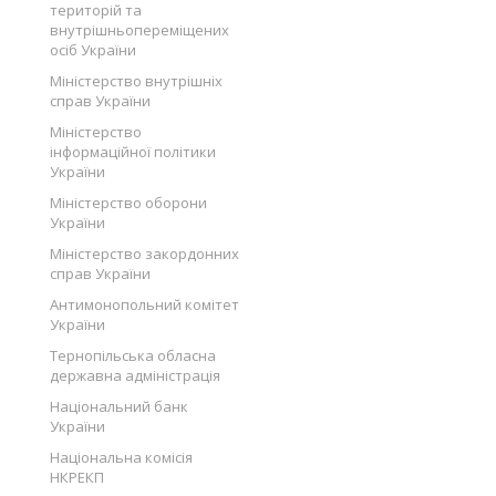
територій та
внутрішньопереміщених
осіб України
Міністерство внутрішніх
справ України
Міністерство
інформаційної політики
України
Міністерство оборони
України
Міністерство закордонних
справ України
Антимонопольний комітет
України
Тернопільська обласна
державна адміністрація
Національний банк
України
Національна комісія
НКРЕКП