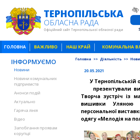
ТЕРНОПІЛЬСЬКА
ОБЛАСНА РАДА
Офіційний сайт Тернопільської обласної ради
ГОЛОВНА
ВАЖЛИВО
НАШ КРАЙ
КОМУНАЛЬНА В
Головна
>>
Діяльність
>>
Нов
ІНФОРМУЄМО
Новини
20.05.2021
Новини комунальних
У Тернопільській 
підприємств
презентували ви
Анонси подій
Творча зустріч із м
Актуально
вишивки Уляною П
Гаряча лінія
персональної виставк
одягу «Мелодія на по
Відео
Запобігання проявам
корупції