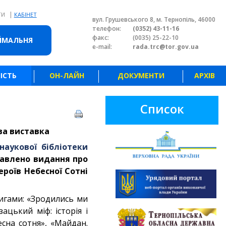
|
ТИ
КАБІНЕТ
вул. Грушевського 8, м. Тернопіль, 46000
телефон:
(0352) 43-11-16
факс:
(0035) 25-22-10
ЙМАЛЬНЯ
e-mail:
rada.trc@tor.gov.ua
ІСТЬ
ОН-ЛАЙН
ДОКУМЕНТИ
АРХІВ
Список
ова виставка
наукової бібліотеки
тавлено видання про
ероїв Небесної Сотні
игами: «Зродились ми
ацький міф: історія і
есна сотня», «Майдан.