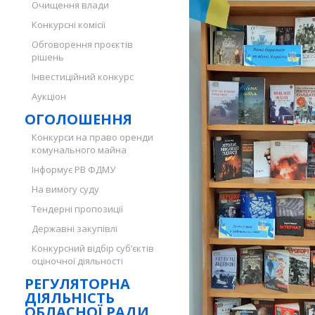
Очищення влади
Конкурсні комісії
Обговорення проєктів
рішень
Інвестиційний конкурс
Аукціон
ОГОЛОШЕННЯ
Конкурси на право оренди
комунального майна
Інформує РВ ФДМУ
На вимогу суду
Тендерні пропозиції
Державні закупівлі
Конкурсний відбір суб’єктів
оціночної діяльності
РЕГУЛЯТОРНА
ДІЯЛЬНІСТЬ
ОБЛАСНОЇ РАДИ