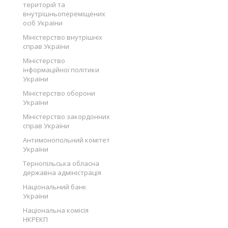
територій та
внутрішньопереміщених
осіб України
Міністерство внутрішніх
справ України
Міністерство
інформаційної політики
України
Міністерство оборони
України
Міністерство закордонних
справ України
Антимонопольний комітет
України
Тернопільська обласна
державна адміністрація
Національний банк
України
Національна комісія
НКРЕКП