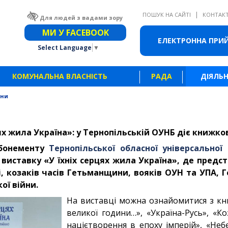
|
ПОШУК НА САЙТІ
КОНТАК
Для людей з вадами зору
Звичайна версія сайту
МИ У FACEBOOK
ЕЛЕКТРОННА ПРИ
Select Language
▼
КОМУНАЛЬНА ВЛАСНІСТЬ
РАДА
ДІЯЛЬН
ини
цях жила Україна»: у Тернопільській ОУНБ діє книжк
абонементу
Тернопільської обласної універсальної 
виставку «У їхніх серцях жила Україна», де предс
і, козаків часів Гетьманщини, вояків ОУН та УПА, Г
ої війни.
На виставці можна ознайомитися з кн
великої години…», «Україна-Русь», «Коз
націєтворення в епоху імперій», «Неб