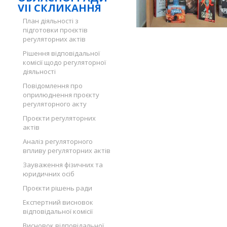
VII СКЛИКАННЯ
План діяльності з
підготовки проєктів
регуляторних актів
Рішення відповідальної
комісії щодо регуляторної
діяльності
Повідомлення про
оприлюднення проєкту
регуляторного акту
Проєкти регуляторних
актів
Аналіз регуляторного
впливу регуляторних актів
Зауваження фізичних та
юридичних осіб
Проєкти рішень ради
Експертний висновок
відповідальної комісії
Висновок відповідальної