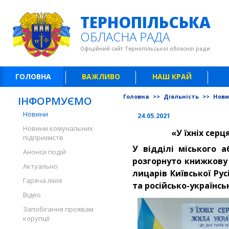
ТЕРНОПІЛЬСЬКА
ОБЛАСНА РАДА
Офіційний сайт Тернопільської обласної ради
ГОЛОВНА
ВАЖЛИВО
НАШ КРАЙ
Головна
>>
Діяльність
>>
Нов
ІНФОРМУЄМО
Новини
24.05.2021
Новини комунальних
«У їхніх сер
підприємств
У відділі міського 
Анонси подій
розгорнуто книжкову 
Актуально
лицарів Київської Рус
Гаряча лінія
та російсько-українськ
Відео
Запобігання проявам
корупції