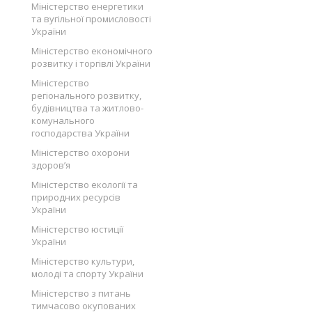
Міністерство енергетики
та вугільної промисловості
України
Міністерство економічного
розвитку і торгівлі України
Міністерство
регіонального розвитку,
будівництва та житлово-
комунального
господарства України
Міністерство охорони
здоров’я
Міністерство екології та
природних ресурсів
України
Міністерство юстиції
України
Міністерство культури,
молоді та спорту України
Міністерство з питань
тимчасово окупованих