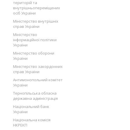
територій та
внутрішньопереміщених
осіб України
Міністерство внутрішніх
справ України
Міністерство
інформаційної політики
України
Міністерство оборони
України
Міністерство закордонних
справ України
Антимонопольний комітет
України
Тернопільська обласна
державна адміністрація
Національний банк
України
Національна комісія
НКРЕКП