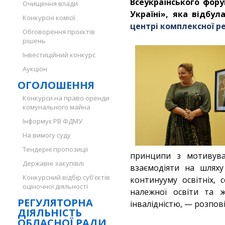
Всеукраїнського фору
Очищення влади
Україні», яка відбул
Конкурсні комісії
центрі комплексної ре
Обговорення проєктів
рішень
Інвестиційний конкурс
Аукціон
ОГОЛОШЕННЯ
Конкурси на право оренди
комунального майна
Інформує РВ ФДМУ
На вимогу суду
Тендерні пропозиції
принципи з мотивува
Державні закупівлі
взаємодіяти на шляху
Конкурсний відбір суб’єктів
континууму освітніх, 
оціночної діяльності
належної освіти та ж
РЕГУЛЯТОРНА
інвалідністю, — розпов
ДІЯЛЬНІСТЬ
ОБЛАСНОЇ РАДИ