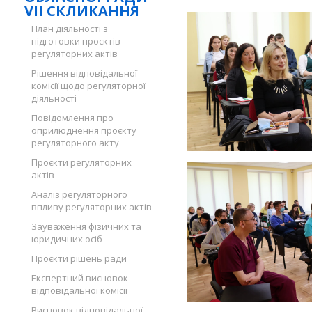
VII СКЛИКАННЯ
План діяльності з
підготовки проєктів
регуляторних актів
Рішення відповідальної
комісії щодо регуляторної
діяльності
Повідомлення про
оприлюднення проєкту
регуляторного акту
Проєкти регуляторних
актів
Аналіз регуляторного
впливу регуляторних актів
Зауваження фізичних та
юридичних осіб
Проєкти рішень ради
Експертний висновок
відповідальної комісії
Висновок відповідальної