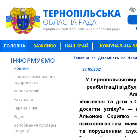
ТЕРНОПІЛЬСЬКА
ОБЛАСНА РАДА
Офіційний сайт Тернопільської обласної ради
ГОЛОВНА
ВАЖЛИВО
НАШ КРАЙ
КОМУНАЛЬНА В
Головна
>>
Діяльність
>>
Нов
ІНФОРМУЄМО
Новини
27.05.2021
Новини комунальних
У Тернопільському
підприємств
реабілітації відбу
Анонси подій
Ал
Актуально
«Інклюзія та діти з 
Гаряча лінія
досягти успіху?» —
Альоною Скрипко —
Відео
психолінгвістом, мам
Запобігання проявам
та порушенням слух
корупції