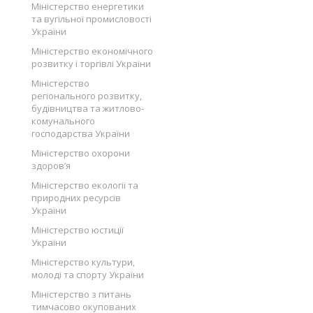
Міністерство енергетики
та вугільної промисловості
України
Міністерство економічного
розвитку і торгівлі України
Міністерство
регіонального розвитку,
будівництва та житлово-
комунального
господарства України
Міністерство охорони
здоров’я
Міністерство екології та
природних ресурсів
України
Міністерство юстиції
України
Міністерство культури,
молоді та спорту України
Міністерство з питань
тимчасово окупованих