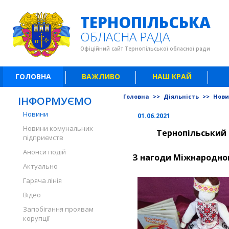
ТЕРНОПІЛЬСЬКА
ОБЛАСНА РАДА
Офіційний сайт Тернопільської обласної ради
ГОЛОВНА
ВАЖЛИВО
НАШ КРАЙ
Головна
>>
Діяльність
>>
Нов
ІНФОРМУЄМО
Новини
01.06.2021
Новини комунальних
Тернопільський 
підприємств
Анонси подій
З нагоди Міжнародног
Актуально
Гаряча лінія
Відео
Запобігання проявам
корупції