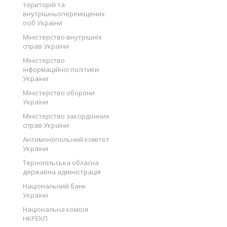
територій та
внутрішньопереміщених
осіб України
Міністерство внутрішніх
справ України
Міністерство
інформаційної політики
України
Міністерство оборони
України
Міністерство закордонних
справ України
Антимонопольний комітет
України
Тернопільська обласна
державна адміністрація
Національний банк
України
Національна комісія
НКРЕКП