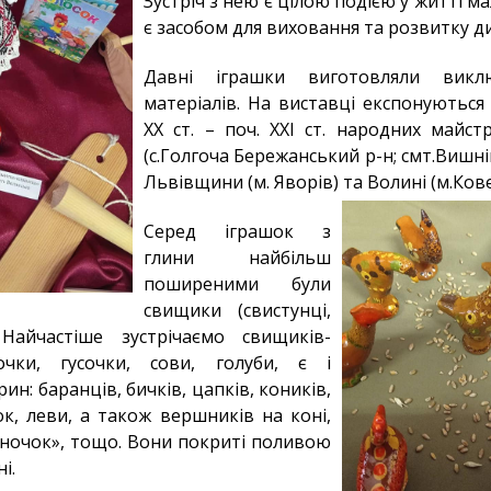
Зустріч з нею є цілою подією у житті м
є засобом для виховання та розвитку д
Давні іграшки виготовляли вик
матеріалів. На виставці експонуються 
ХХ ст. – поч. ХХІ ст. народних майст
(с.Голгоча Бережанський р-н; смт.Вишні
Львівщини (м. Яворів) та Волині (м.Кове
Серед іграшок з
глини найбільш
поширеними були
свищики (свистунці,
. Найчастіше зустрічаємо свищиків-
очки, гусочки, сови, голуби, є і
ин: баранців, бичків, цапків, коників,
ок, леви, а також вершників на коні,
анночок», тощо. Вони покриті поливою
і.