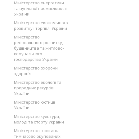
Міністерство енергетики
та вугільної промисловості
України
Міністерство економічного
розвитку і торгівлі України
Міністерство
регіонального розвитку,
будівництва та житлово-
комунального
господарства України
Міністерство охорони
здоров’я
Міністерство екології та
природних ресурсів
України
Міністерство юстиції
України
Міністерство культури,
молоді та спорту України
Міністерство з питань
тимчасово окупованих