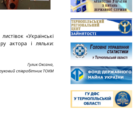
листівок «Українські
ру актора і ляльки:
Гулик Оксана,
ауковий співробітник ТОКМ