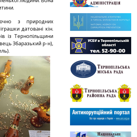
аленької людини. Вона
итини.
лючно з природних
іграшки датовані кін.
рів із Тернопільщини
вець Збаразький р-н),
ль).