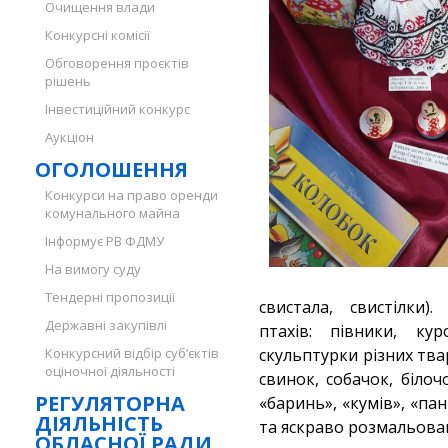
Очищення влади
Конкурсні комісії
Обговорення проєктів
рішень
Інвестиційний конкурс
Аукціон
ОГОЛОШЕННЯ
Конкурси на право оренди
комунального майна
Інформує РВ ФДМУ
На вимогу суду
Тендерні пропозиції
свистала, свистілки)
Державні закупівлі
птахів: півники, кур
Конкурсний відбір суб’єктів
скульптурки різних твар
оціночної діяльності
свинок, собачок, білоч
РЕГУЛЯТОРНА
«баринь», «кумів», «п
ДІЯЛЬНІСТЬ
та яскраво розмальован
ОБЛАСНОЇ РАДИ