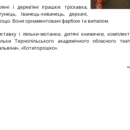
ені і дерев’яні іграшки: тріскавка,
тунець, Іванець-киванець, деркачі,
ощо. Вони орнаментовані фарбою та випалом.
тавку і ляльки-мотанки, дитячі книжечки, комплект 
льки Тернопільського академічного обласного теат
Мальвіна», «Котигорошко».
н