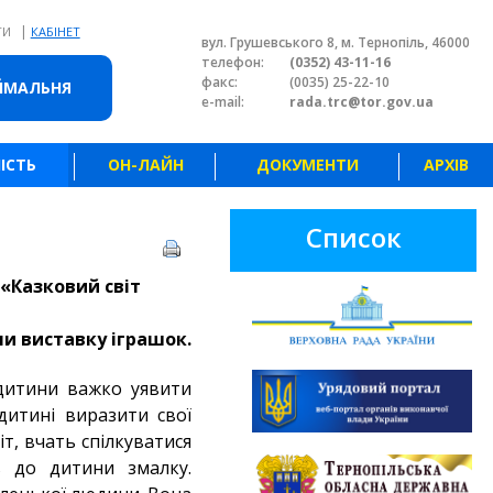
|
ТИ
КАБІНЕТ
вул. Грушевського 8, м. Тернопіль, 46000
телефон:
(0352) 43-11-16
факс:
(0035) 25-22-10
ЙМАЛЬНЯ
e-mail:
rada.trc@tor.gov.ua
ІСТЬ
ОН-ЛАЙН
ДОКУМЕНТИ
АРХІВ
Список
«Казковий світ
и виставку іграшок.
 дитини важко уявити
дитині виразити свої
т, вчать спілкуватися
ь до дитини змалку.