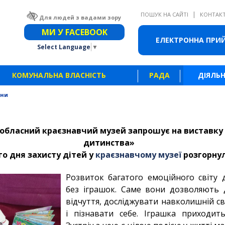
|
ПОШУК НА САЙТІ
КОНТАК
Для людей з вадами зору
Звичайна версія сайту
МИ У FACEBOOK
ЕЛЕКТРОННА ПРИ
Select Language
▼
КОМУНАЛЬНА ВЛАСНІСТЬ
РАДА
ДІЯЛЬН
ини
обласний краєзнавчий музей запрошує на виставку 
дитинства»
о дня захисту дітей у
краєзнавчому музеї
розгорнул
Розвиток багатого емоційного світу
без іграшок. Саме вони дозволяють 
відчуття, досліджувати навколишній сві
і пізнавати себе. Іграшка приходит