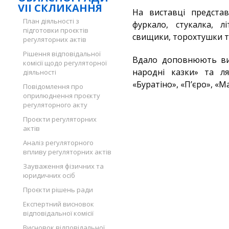
VII СКЛИКАННЯ
На виставці представл
План діяльності з
фуркало, стукалка, лі
підготовки проєктів
свищики, торохтушки т
регуляторних актів
Рішення відповідальної
Вдало доповнюють вис
комісії щодо регуляторної
народні казки» та ля
діяльності
«Буратіно», «П’єро», «
Повідомлення про
оприлюднення проєкту
регуляторного акту
Проєкти регуляторних
актів
Аналіз регуляторного
впливу регуляторних актів
Зауваження фізичних та
юридичних осіб
Проєкти рішень ради
Експертний висновок
відповідальної комісії
Висновок відповідальної