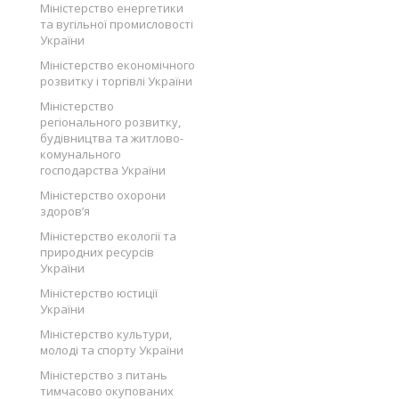
Міністерство енергетики
та вугільної промисловості
України
Міністерство економічного
розвитку і торгівлі України
Міністерство
регіонального розвитку,
будівництва та житлово-
комунального
господарства України
Міністерство охорони
здоров’я
Міністерство екології та
природних ресурсів
України
Міністерство юстиції
України
Міністерство культури,
молоді та спорту України
Міністерство з питань
тимчасово окупованих