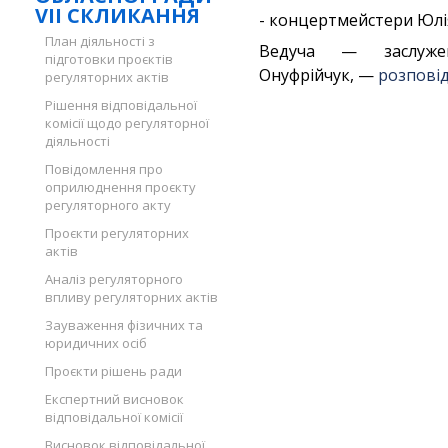
VII СКЛИКАННЯ
- концертмейстери Юлія
План діяльності з
Ведуча — заслуже
підготовки проєктів
Онуфрійчук, —
розпові
регуляторних актів
Рішення відповідальної
комісії щодо регуляторної
діяльності
Повідомлення про
оприлюднення проєкту
регуляторного акту
Проєкти регуляторних
актів
Аналіз регуляторного
впливу регуляторних актів
Зауваження фізичних та
юридичних осіб
Проєкти рішень ради
Експертний висновок
відповідальної комісії
Висновок відповідальної