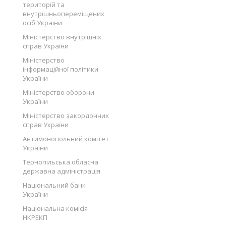
територій та
внутрішньопереміщених
осіб України
Міністерство внутрішніх
справ України
Міністерство
інформаційної політики
України
Міністерство оборони
України
Міністерство закордонних
справ України
Антимонопольний комітет
України
Тернопільська обласна
державна адміністрація
Національний банк
України
Національна комісія
НКРЕКП