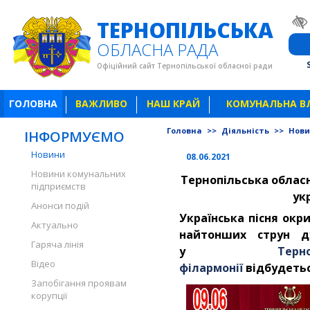
ТЕРНОПІЛЬСЬКА
ОБЛАСНА РАДА
Офіційний сайт Тернопільської обласної ради
ГОЛОВНА
ВАЖЛИВО
НАШ КРАЙ
КОМУНАЛЬНА В
Головна
>>
Діяльність
>>
Нов
ІНФОРМУЄМО
Новини
08.06.2021
Новини комунальних
Тернопільська облас
підприємств
ук
Анонси подій
Українська пісня окр
Актуально
найтонших струн 
Гаряча лінія
у
Тер
Відео
філармонії
відбудеть
Запобігання проявам
корупції