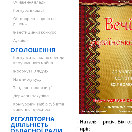
Очищення влади
Конкурсні комісії
Обговорення проєктів
рішень
Інвестиційний конкурс
Аукціон
ОГОЛОШЕННЯ
Конкурси на право оренди
комунального майна
Інформує РВ ФДМУ
На вимогу суду
Тендерні пропозиції
Державні закупівлі
Конкурсний відбір суб’єктів
оціночної діяльності
РЕГУЛЯТОРНА
- Наталія Присіч, Вікт
ДІЯЛЬНІСТЬ
Пиріг;
ОБЛАСНОЇ РАДИ