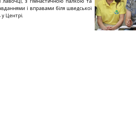
ій лавочці, з гімнастичною палкою та
авданнями і вправами біля шведської
 у Центрі.