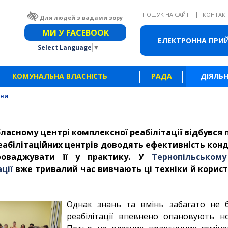
|
ПОШУК НА САЙТІ
КОНТАК
Для людей з вадами зору
Звичайна версія сайту
МИ У FACEBOOK
ЕЛЕКТРОННА ПРИ
Select Language
▼
КОМУНАЛЬНА ВЛАСНІСТЬ
РАДА
ДІЯЛЬН
ини
ласному центрі комплексної реабілітації відбувся
реабілітаційних центрів доводять ефективність кон
оваджувати її у практику. У
Тернопільськом
ції
вже тривалий час вивчають ці техніки й корис
Однак знань та вмінь забагато не б
реабілітації впевнено опановують н