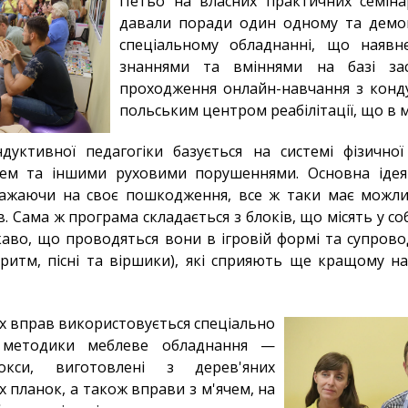
Петьо на власних практичних семіна
давали поради один одному та демон
спеціальному обладнанні, що наявне
знаннями та вміннями на базі зас
проходження онлайн-навчання з конду
польським центром реабілітації, що в м
уктивної педагогіки базується на системі фізичної р
ем та іншими руховими порушеннями. Основна ідея
важаючи на своє пошкодження, все ж таки має можли
в. Сама ж програма складається з блоків, що місять у с
Цікаво, що проводяться вони в ігровій формі та супро
ритм, пісні та віршики), які сприяють ще кращому н
х вправ використовується спеціально
ї методики меблеве обладнання —
окси, виготовлені з дерев'яних
 планок, а також вправи з м'ячем, на