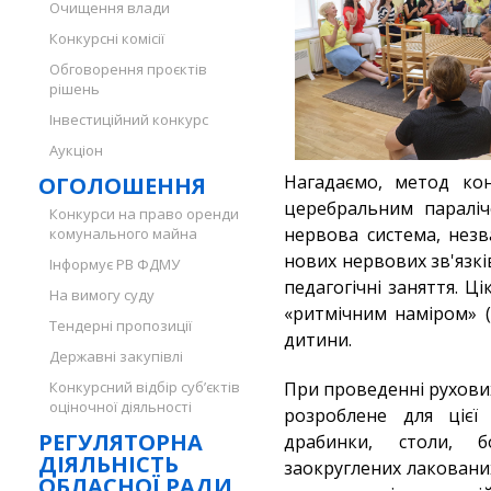
Очищення влади
Конкурсні комісії
Обговорення проєктів
рішень
Інвестиційний конкурс
Аукціон
Нагадаємо, метод конд
ОГОЛОШЕННЯ
церебральним параліч
Конкурси на право оренди
нервова система, нез
комунального майна
нових нервових зв'язкі
Інформує РВ ФДМУ
педагогічні заняття. 
На вимогу суду
«ритмічним наміром» (
Тендерні пропозиції
дитини.
Державні закупівлі
Конкурсний відбір суб’єктів
При проведенні рухови
оціночної діяльності
розроблене для ціє
РЕГУЛЯТОРНА
драбинки, столи, б
ДІЯЛЬНІСТЬ
заокруглених лакованих
ОБЛАСНОЇ РАДИ