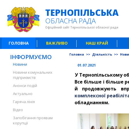
ТЕРНОПІЛЬСЬКА
ОБЛАСНА РАДА
Офіційний сайт Тернопільської обласної ради
ГОЛОВНА
ВАЖЛИВО
НАШ КРАЙ
Головна
>>
Діяльність
>>
Нов
ІНФОРМУЄМО
Новини
01.07.2021
Новини комунальних
У Тернопільському об
підприємств
Все більше і більше 
Анонси подій
й продовжують впр
Актуально
комплексної реабіліта
Гаряча лінія
обладнанням.
Відео
Запобігання проявам
корупції