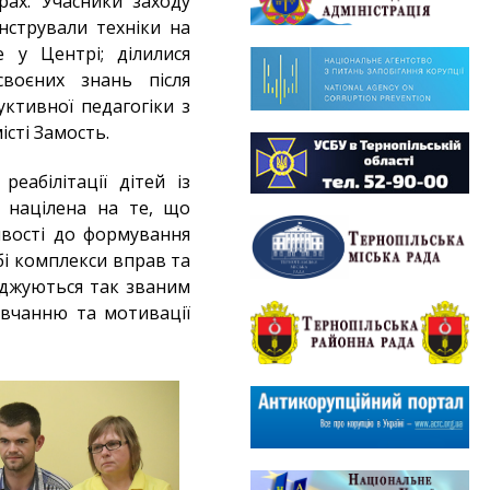
рах. Учасники заходу
стрували техніки на
 у Центрі; ділилися
воєних знань після
ктивної педагогіки з
істі Замость.
еабілітації дітей із
 націлена на те, що
вості до формування
обі комплекси вправ та
воджуються так званим
авчанню та мотивації