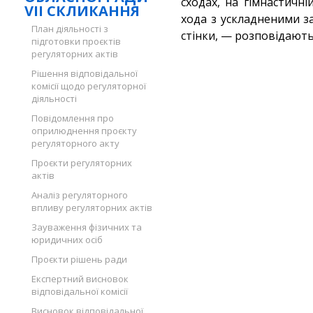
сходах, на гімнастичн
VII СКЛИКАННЯ
хода з ускладненими з
План діяльності з
стінки, — розповідають
підготовки проєктів
регуляторних актів
Рішення відповідальної
комісії щодо регуляторної
діяльності
Повідомлення про
оприлюднення проєкту
регуляторного акту
Проєкти регуляторних
актів
Аналіз регуляторного
впливу регуляторних актів
Зауваження фізичних та
юридичних осіб
Проєкти рішень ради
Експертний висновок
відповідальної комісії
Висновок відповідальної