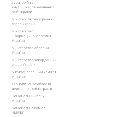
територій та
внутрішньопереміщених
осіб України
Міністерство внутрішніх
справ України
Міністерство
інформаційної політики
України
Міністерство оборони
України
Міністерство закордонних
справ України
Антимонопольний комітет
України
Тернопільська обласна
державна адміністрація
Національний банк
України
Національна комісія
НКРЕКП