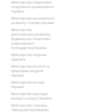
Міністерство енергетики
та вугільної промисловості
України
Міністерство економічного
розвитку і торгівлі України
Міністерство
регіонального розвитку,
будівництва та житлово-
комунального
господарства України
Міністерство охорони
здоров’я
Міністерство екології та
природних ресурсів
України
Міністерство юстиції
України
Міністерство культури,
молоді та спорту України
Міністерство з питань
тимчасово окупованих