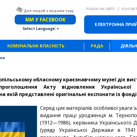
|
ПОШУК НА САЙТІ
КОНТАК
Для людей з вадами зору
Звичайна версія сайту
МИ У FACEBOOK
ЕЛЕКТРОННА ПРИ
Select Language
▼
КОМУНАЛЬНА ВЛАСНІСТЬ
РАДА
ДІЯЛЬН
ини
опільському обласному краєзнавчому музеї діє вис
 проголошення Акту відновлення Українськ
на якій представлені оригінальні експонати із фонді
Серед цих матеріалів особливої уваги 
видання праці уродженця м. Тернопо
(1912—1986), керівника Українського 
(уряду Української Держави в 1941