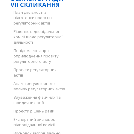
VII СКЛИКАННЯ
План діяльності з
підготовки проєктів
регуляторних актів
Рішення відповідальної
комісії щодо регуляторної
діяльності
Повідомлення про
оприлюднення проєкту
регуляторного акту
Проєкти регуляторних
актів
Аналіз регуляторного
впливу регуляторних актів
Зауваження фізичних та
юридичних осіб
Проєкти рішень ради
Експертний висновок
відповідальної комісії
Висновок відповідальної