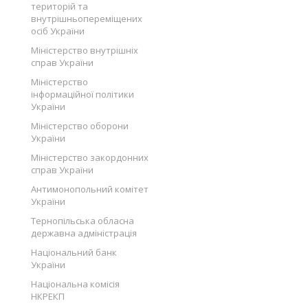
територій та
внутрішньопереміщених
осіб України
Міністерство внутрішніх
справ України
Міністерство
інформаційної політики
України
Міністерство оборони
України
Міністерство закордонних
справ України
Антимонопольний комітет
України
Тернопільська обласна
державна адміністрація
Національний банк
України
Національна комісія
НКРЕКП