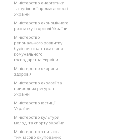
Міністерство енергетики
та вугільної промисловості
України
Міністерство економічного
розвитку і торгівлі України
Міністерство
регіонального розвитку,
будівництва та житлово-
комунального
господарства України
Міністерство охорони
здоров’я
Міністерство екології та
природних ресурсів
України
Міністерство юстиції
України
Міністерство культури,
молоді та спорту України
Міністерство з питань
тимчасово окупованих