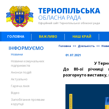
ТЕРНОПІЛЬСЬКА
ОБЛАСНА РАДА
Офіційний сайт Тернопільської обласної ради
ГОЛОВНА
ВАЖЛИВО
НАШ КРАЙ
Головна
>>
Діяльність
>>
Нов
ІНФОРМУЄМО
Новини
01.07.2021
Новини комунальних
У Терн
підприємств
До 80-ої річниці
Анонси подій
розгорнуто виставку, 
Актуально
Гаряча лінія
Відео
Запобігання проявам
корупції