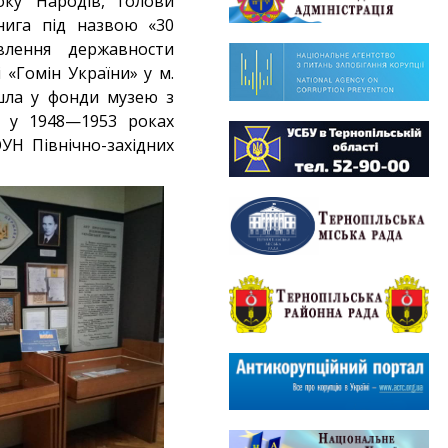
оку Народів, голови
нига під назвою «30
влення державности
 «Гомін України» у м.
йшла у фонди музею з
й у 1948—1953 роках
УН Північно-західних