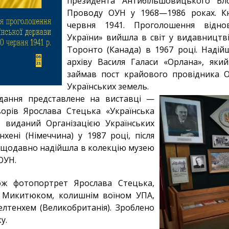
президента Антибільшовицького Бл
Проводу ОУН у 1968—1986 роках. К
червня 1941. Проголошення відно
України» вийшла в світ у видавництві
Торонто (Канада) в 1967 році. Наді
архіву Василя Галаси «Орлана», яки
займав пост крайового провідника О
Українських земель.
ання представлене на виставці —
орів Ярослава Стецька «Українська
, виданий Організацією Українських
нхені (Німеччина) у 1987 році, після
нещодавно надійшла в колекцію музею
ОУН.
ож фотопортрет Ярослава Стецька,
 Микитюком, колишнім воїном УПА,
лтенхем (Великобританія). Зроблено
у.