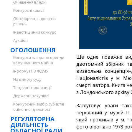
Очищення влади
Конкурсні комісії
Обговорення проєктів
рішень
Інвестиційний конкурс
Аукціон
ОГОЛОШЕННЯ
Ще одне поважне вид
Конкурси на право оренди
комунального майна
двотомний збірник тв
визвольна концепція»
Інформує РВ ФДМУ
Націоналістів у м. Мю
На вимогу суду
смерті автора. Книга 
Тендерні пропозиції
з Лондонського архіву 
Державні закупівлі
Конкурсний відбір суб’єктів
Заслуговує уваги так
оціночної діяльності
переданий у музей П.
РЕГУЛЯТОРНА
який проживав у м. Че
ДІЯЛЬНІСТЬ
фото вірогідно 1978 рок
ОБЛАСНОЇ РАДИ