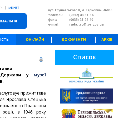
|
ТИ
КАБІНЕТ
вул. Грушевського 8, м. Тернопіль, 46000
телефон:
(0352) 43-11-16
факс:
(0035) 25-22-10
ЙМАЛЬНЯ
e-mail:
rada.trc@tor.gov.ua
ІСТЬ
ОН-ЛАЙН
ДОКУМЕНТИ
АРХІВ
Список
тавка
ої Держави у
музеї
в.
заслуговує прижиттєве
ля Ярослава Стецька
Державного Правління
 році), з 1946 року