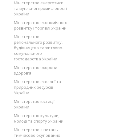
Міністерство енергетики
та вугільної промисловості
України
Міністерство економічного
розвитку і торгівлі України
Міністерство
регіонального розвитку,
будівництва та житлово-
комунального
господарства України
Міністерство охорони
здоров’я
Міністерство екології та
природних ресурсів
України
Міністерство юстиції
України
Міністерство культури,
молоді та спорту України
Міністерство з питань
тимчасово окупованих