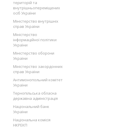
територій та
внутрішньопереміщених
осіб України
Міністерство внутрішніх
справ України
Міністерство
інформаційної політики
України
Міністерство оборони
України
Міністерство закордонних
справ України
Антимонопольний комітет
України
Тернопільська обласна
державна адміністрація
Національний банк
України
Національна комісія
НКРЕКП