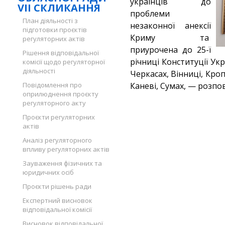
українців до
VII СКЛИКАННЯ
проблеми
План діяльності з
незаконної анексії
підготовки проєктів
Криму та
регуляторних актів
приурочена до 25-ї
Рішення відповідальної
річниці Конституції Укр
комісії щодо регуляторної
діяльності
Черкасах, Вінниці, Кр
Повідомлення про
Каневі, Сумах, — розпов
оприлюднення проєкту
регуляторного акту
Проєкти регуляторних
актів
Аналіз регуляторного
впливу регуляторних актів
Зауваження фізичних та
юридичних осіб
Проєкти рішень ради
Експертний висновок
відповідальної комісії
Висновок відповідальної