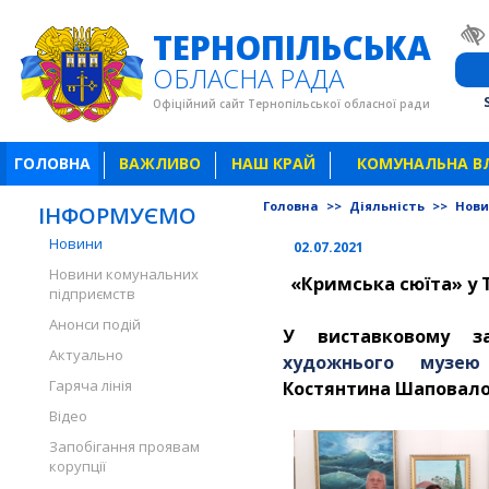
ТЕРНОПІЛЬСЬКА
ОБЛАСНА РАДА
Офіційний сайт Тернопільської обласної ради
ГОЛОВНА
ВАЖЛИВО
НАШ КРАЙ
КОМУНАЛЬНА В
Головна
>>
Діяльність
>>
Нов
ІНФОРМУЄМО
Новини
02.07.2021
Новини комунальних
«Кримська сюїта» у 
підприємств
Анонси подій
У виставковому 
Актуально
художнього музею
Гаряча лінія
Костянтина Шаповало
Відео
Запобігання проявам
корупції