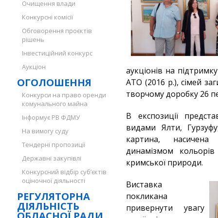
Очищення влади
Конкурсні комісії
Обговорення проєктів
рішень
Інвестиційний конкурс
Аукціон
аукціонів на підтримку 
ОГОЛОШЕННЯ
АТО (2016 р.), сімей за
творчому доробку 26 п
Конкурси на право оренди
комунального майна
В експозиції предст
Інформує РВ ФДМУ
видами Ялти, Гурзуфу
На вимогу суду
картина, насичена
Тендерні пропозиції
динамізмом кольорів
Державні закупівлі
кримської природи.
Конкурсний відбір суб’єктів
оціночної діяльності
Виставка
РЕГУЛЯТОРНА
покликана
ДІЯЛЬНІСТЬ
привернути увагу
ОБЛАСНОЇ РАДИ