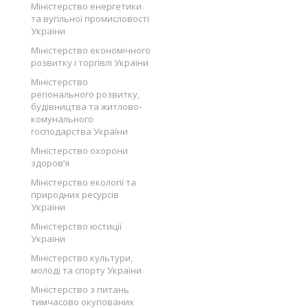
Міністерство енергетики
та вугільної промисловості
України
Міністерство економічного
розвитку і торгівлі України
Міністерство
регіонального розвитку,
будівництва та житлово-
комунального
господарства України
Міністерство охорони
здоров’я
Міністерство екології та
природних ресурсів
України
Міністерство юстиції
України
Міністерство культури,
молоді та спорту України
Міністерство з питань
тимчасово окупованих