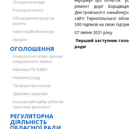
інформує про початок роз
Очищення влади
ремонт доріг Борщівщи
Конкурсні комісії
Дністровського каньйону)»
Обговорення проєктів
сайті Тернопільської обла
рішень
500 підписів на свою підтри
Інвестиційний конкурс
07 липня 2021 року
Аукціон
Перший заступник голов
ради В.М
ОГОЛОШЕННЯ
Конкурси на право оренди
комунального майна
Інформує РВ ФДМУ
На вимогу суду
Тендерні пропозиції
Державні закупівлі
Конкурсний відбір суб’єктів
оціночної діяльності
РЕГУЛЯТОРНА
ДІЯЛЬНІСТЬ
ОБЛАСНОЇ РАДИ