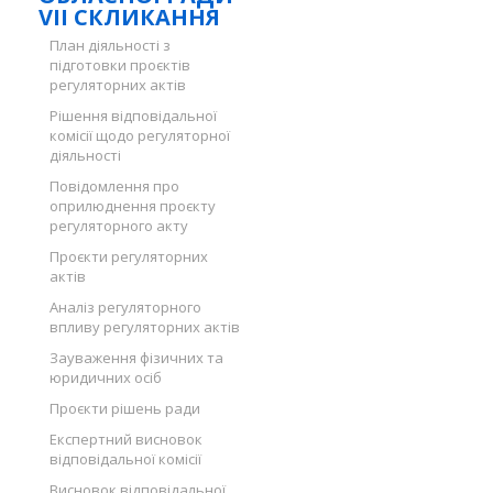
VII СКЛИКАННЯ
План діяльності з
підготовки проєктів
регуляторних актів
Рішення відповідальної
комісії щодо регуляторної
діяльності
Повідомлення про
оприлюднення проєкту
регуляторного акту
Проєкти регуляторних
актів
Аналіз регуляторного
впливу регуляторних актів
Зауваження фізичних та
юридичних осіб
Проєкти рішень ради
Експертний висновок
відповідальної комісії
Висновок відповідальної