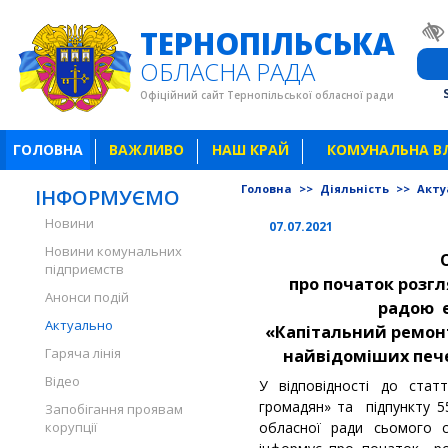
ТЕРНОПІЛЬСЬКА
ОБЛАСНА РАДА
Офіційний сайт Тернопільської обласної ради
ГОЛОВНА
ВАЖЛИВО
НАШ КРАЙ
КОМУНАЛЬНА В
Головна
>>
Діяльність
>>
Акту
ІНФОРМУЄМО
Новини
07.07.2021
Новини комунальних
підприємств
про початок розг
Анонси подій
радою е
Актуально
«Капітальний ремон
Гаряча лінія
найвідоміших пече
Відео
У відповідності до стат
громадян» та підпункту 5
Запобігання проявам
корупції
обласної ради сьомого 