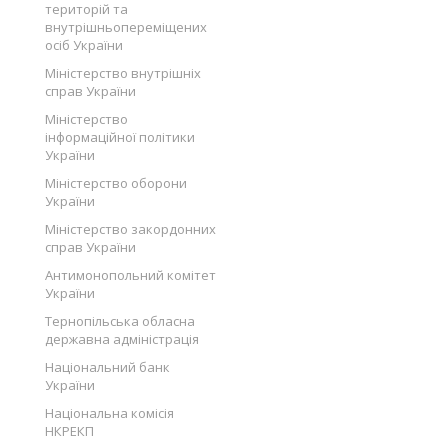
територій та
внутрішньопереміщених
осіб України
Міністерство внутрішніх
справ України
Міністерство
інформаційної політики
України
Міністерство оборони
України
Міністерство закордонних
справ України
Антимонопольний комітет
України
Тернопільська обласна
державна адміністрація
Національний банк
України
Національна комісія
НКРЕКП