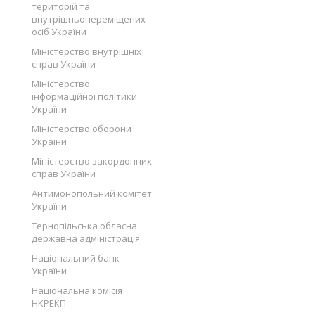
територій та
внутрішньопереміщених
осіб України
Міністерство внутрішніх
справ України
Міністерство
інформаційної політики
України
Міністерство оборони
України
Міністерство закордонних
справ України
Антимонопольний комітет
України
Тернопільська обласна
державна адміністрація
Національний банк
України
Національна комісія
НКРЕКП