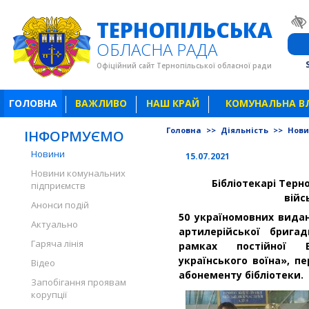
ТЕРНОПІЛЬСЬКА
ОБЛАСНА РАДА
Офіційний сайт Тернопільської обласної ради
ГОЛОВНА
ВАЖЛИВО
НАШ КРАЙ
КОМУНАЛЬНА В
Головна
>>
Діяльність
>>
Нов
ІНФОРМУЄМО
Новини
15.07.2021
Новини комунальних
Бібліотекарі Терн
підприємств
вій
Анонси подій
50 україномовних вида
Актуально
артилерійської брига
Гаряча лінія
рамках постійної Вс
українського воїна», пе
Відео
абонементу бібліотеки.
Запобігання проявам
корупції