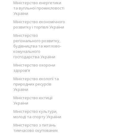
Міністерство енергетики
та вугільної промисловості
України
Міністерство економічного
розвитку і торгівлі України
Міністерство
регіонального розвитку,
будівництва та житлово-
комунального
господарства України
Міністерство охорони
здоров’я
Міністерство екології та
природних ресурсів
України
Міністерство юстиції
України
Міністерство культури,
молоді та спорту України
Міністерство з питань
тимчасово окупованих