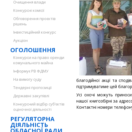
Очищення влади
Конкурсні комісії
Обговорення проєктів
рішень
Інвестиційний конкурс
Аукціон
ОГОЛОШЕННЯ
Конкурси на право оренди
комунального майна
Інформує РВ ФДМУ
На вимогу суду
благодійної акції та спод
підтримуватиме цей благор
Тендерні пропозиції
Усі охочі можуть приноси
Державні закупівлі
нашої книгозбірні за адрес
Конкурсний відбір суб’єктів
Контактні номери телефону
оціночної діяльності
РЕГУЛЯТОРНА
ДІЯЛЬНІСТЬ
ОБЛАСНОЇ РАДИ