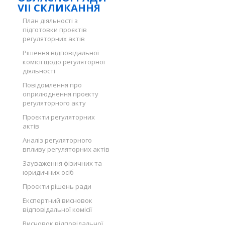
VII СКЛИКАННЯ
План діяльності з
підготовки проєктів
регуляторних актів
Рішення відповідальної
комісії щодо регуляторної
діяльності
Повідомлення про
оприлюднення проєкту
регуляторного акту
Проєкти регуляторних
актів
Аналіз регуляторного
впливу регуляторних актів
Зауваження фізичних та
юридичних осіб
Проєкти рішень ради
Експертний висновок
відповідальної комісії
Висновок відповідальної