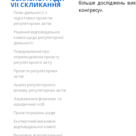
більше досліджень вик
VII СКЛИКАННЯ
конгресу».
План діяльності з
підготовки проєктів
регуляторних актів
Рішення відповідальної
комісії щодо регуляторної
діяльності
Повідомлення про
оприлюднення проєкту
регуляторного акту
Проєкти регуляторних
актів
Аналіз регуляторного
впливу регуляторних актів
Зауваження фізичних та
юридичних осіб
Проєкти рішень ради
Експертний висновок
відповідальної комісії
Висновок відповідальної