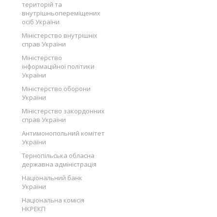
територій та
внутрішньопереміщених
осіб України
Міністерство внутрішніх
справ України
Міністерство
інформаційної політики
України
Міністерство оборони
України
Міністерство закордонних
справ України
Антимонопольний комітет
України
Тернопільська обласна
державна адміністрація
Національний банк
України
Національна комісія
НКРЕКП