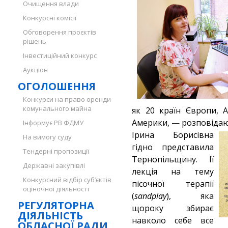
Очищення влади
Конкурсні комісії
Обговорення проєктів
рішень
Інвестиційний конкурс
Аукціон
ОГОЛОШЕННЯ
Конкурси на право оренди
комунального майна
як 20 країн Європи, А
Америки, — розповідаю
Інформує РВ ФДМУ
Ірина Борисівна
На вимогу суду
гідно представила
Тендерні пропозиції
Тернопільщину. Її
Державні закупівлі
лекція на тему
Конкурсний відбір суб’єктів
пісочної терапії
оціночної діяльності
(
sandplay
), яка
РЕГУЛЯТОРНА
щороку збирає
ДІЯЛЬНІСТЬ
навколо себе все
ОБЛАСНОЇ РАДИ