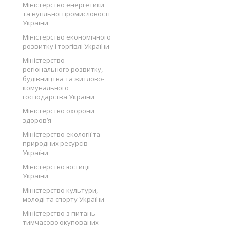
Міністерство енергетики
та вугільної промисловості
України
Міністерство економічного
розвитку і торгівлі України
Міністерство
регіонального розвитку,
будівництва та житлово-
комунального
господарства України
Міністерство охорони
здоров’я
Міністерство екології та
природних ресурсів
України
Міністерство юстиції
України
Міністерство культури,
молоді та спорту України
Міністерство з питань
тимчасово окупованих