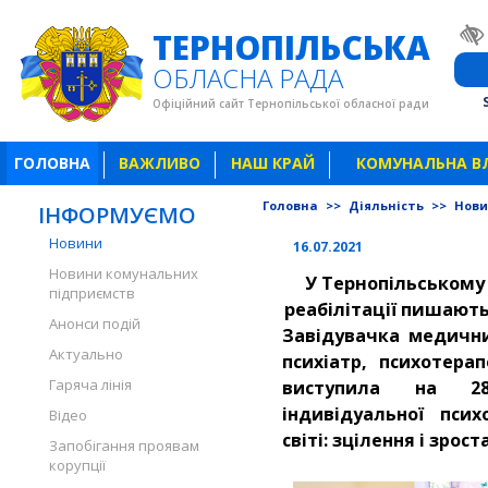
ТЕРНОПІЛЬСЬКА
ОБЛАСНА РАДА
Офіційний сайт Тернопільської обласної ради
ГОЛОВНА
ВАЖЛИВО
НАШ КРАЙ
КОМУНАЛЬНА В
Головна
>>
Діяльність
>>
Нов
ІНФОРМУЄМО
Новини
16.07.2021
Новини комунальних
У Тернопільському
підприємств
реабілітації пишают
Анонси подій
Завідувачка медичн
Актуально
психіатр, психотерап
Гаряча лінія
виступила на 28
індивідуальної пси
Відео
світі: зцілення і зрост
Запобігання проявам
корупції