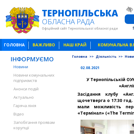
ТЕРНОПІЛЬСЬКА
ОБЛАСНА РАДА
Офіційний сайт Тернопільської обласної ради
ГОЛОВНА
ВАЖЛИВО
НАШ КРАЙ
КОМУНАЛЬНА В
Головна
>>
Діяльність
>>
Нов
ІНФОРМУЄМО
Новини
02.08.2021
Новини комунальних
У Тернопільській ОУ
підприємств
«Англі
Анонси подій
Засідання клубу
«Ан
Актуально
щочетверга о 17:30 год.
Гаряча лінія
мали можливість пере
«Термінал» («The Termin
Відео
Запобігання проявам
корупції