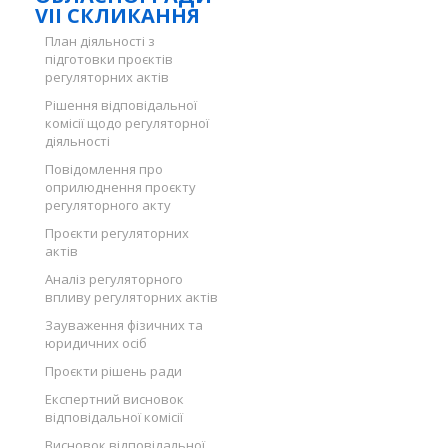
VII СКЛИКАННЯ
План діяльності з
підготовки проєктів
регуляторних актів
Рішення відповідальної
комісії щодо регуляторної
діяльності
Повідомлення про
оприлюднення проєкту
регуляторного акту
Проєкти регуляторних
актів
Аналіз регуляторного
впливу регуляторних актів
Зауваження фізичних та
юридичних осіб
Проєкти рішень ради
Експертний висновок
відповідальної комісії
Висновок відповідальної