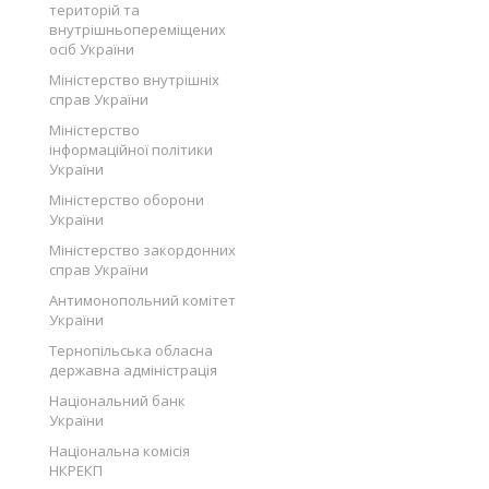
територій та
внутрішньопереміщених
осіб України
Міністерство внутрішніх
справ України
Міністерство
інформаційної політики
України
Міністерство оборони
України
Міністерство закордонних
справ України
Антимонопольний комітет
України
Тернопільська обласна
державна адміністрація
Національний банк
України
Національна комісія
НКРЕКП