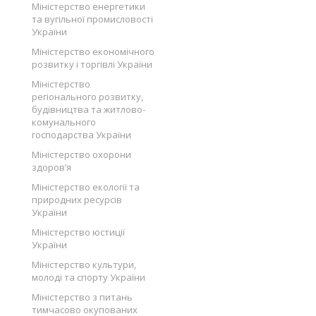
Міністерство енергетики
та вугільної промисловості
України
Міністерство економічного
розвитку і торгівлі України
Міністерство
регіонального розвитку,
будівництва та житлово-
комунального
господарства України
Міністерство охорони
здоров’я
Міністерство екології та
природних ресурсів
України
Міністерство юстиції
України
Міністерство культури,
молоді та спорту України
Міністерство з питань
тимчасово окупованих