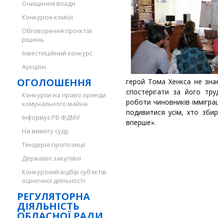
Очищення влади
Конкурсні комісії
Обговорення проєктів
рішень
Інвестиційний конкурс
Аукціон
ОГОЛОШЕННЯ
герой Тома Хенкса не знає
спостерігати за його тр
Конкурси на право оренди
роботи чиновників іммігра
комунального майна
подивитися усім, хто зби
Інформує РВ ФДМУ
вперше».
На вимогу суду
Тендерні пропозиції
Державні закупівлі
Конкурсний відбір суб’єктів
оціночної діяльності
РЕГУЛЯТОРНА
ДІЯЛЬНІСТЬ
ОБЛАСНОЇ РАДИ