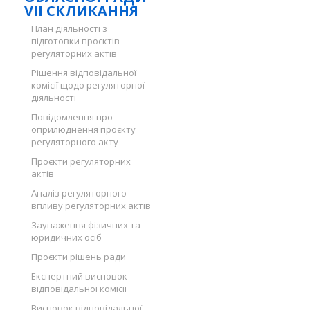
VII СКЛИКАННЯ
План діяльності з
підготовки проєктів
регуляторних актів
Рішення відповідальної
комісії щодо регуляторної
діяльності
Повідомлення про
оприлюднення проєкту
регуляторного акту
Проєкти регуляторних
актів
Аналіз регуляторного
впливу регуляторних актів
Зауваження фізичних та
юридичних осіб
Проєкти рішень ради
Експертний висновок
відповідальної комісії
Висновок відповідальної