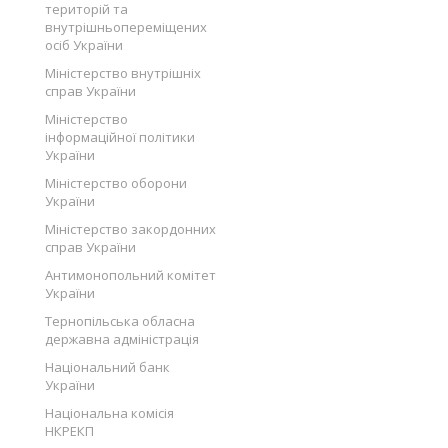
територій та
внутрішньопереміщених
осіб України
Міністерство внутрішніх
справ України
Міністерство
інформаційної політики
України
Міністерство оборони
України
Міністерство закордонних
справ України
Антимонопольний комітет
України
Тернопільська обласна
державна адміністрація
Національний банк
України
Національна комісія
НКРЕКП