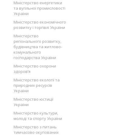
Міністерство енергетики
та вугільної промисловості
України
Міністерство економічного
розвитку і торгівлі України
Міністерство
регіонального розвитку,
будівництва та житлово-
комунального
господарства України
Міністерство охорони
здоров’я
Міністерство екології та
природних ресурсів
України
Міністерство юстиції
України
Міністерство культури,
молоді та спорту України
Міністерство з питань
тимчасово окупованих