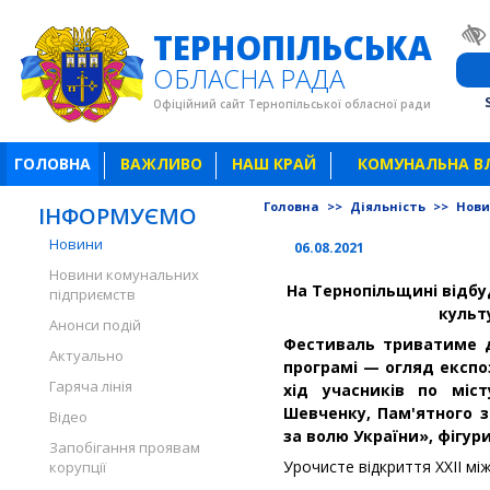
ТЕРНОПІЛЬСЬКА
ОБЛАСНА РАДА
Офіційний сайт Тернопільської обласної ради
ГОЛОВНА
ВАЖЛИВО
НАШ КРАЙ
КОМУНАЛЬНА В
Головна
>>
Діяльність
>>
Нов
ІНФОРМУЄМО
Новини
06.08.2021
Новини комунальних
На Тернопільщині відб
підприємств
культ
Анонси подій
Фестиваль триватиме д
Актуально
програмі — огляд експо
Гаряча лінія
хід учасників по міст
Шевченку, Пам'ятного з
Відео
за волю України», фігур
Запобігання проявам
Урочисте відкриття ХХІІ м
корупції