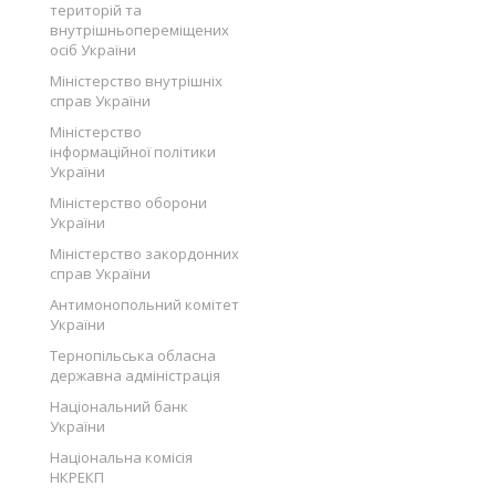
територій та
внутрішньопереміщених
осіб України
Міністерство внутрішніх
справ України
Міністерство
інформаційної політики
України
Міністерство оборони
України
Міністерство закордонних
справ України
Антимонопольний комітет
України
Тернопільська обласна
державна адміністрація
Національний банк
України
Національна комісія
НКРЕКП