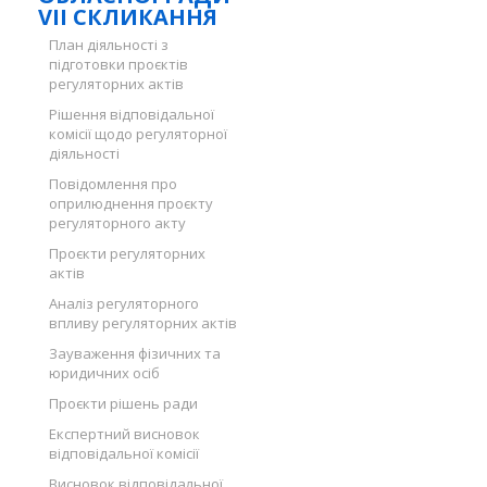
VII СКЛИКАННЯ
План діяльності з
підготовки проєктів
регуляторних актів
Рішення відповідальної
комісії щодо регуляторної
діяльності
Повідомлення про
оприлюднення проєкту
регуляторного акту
Проєкти регуляторних
актів
Аналіз регуляторного
впливу регуляторних актів
Зауваження фізичних та
юридичних осіб
Проєкти рішень ради
Експертний висновок
відповідальної комісії
Висновок відповідальної