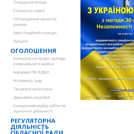
Очищення влади
Конкурсні комісії
Обговорення проєктів
рішень
Інвестиційний конкурс
Аукціон
ОГОЛОШЕННЯ
Конкурси на право оренди
комунального майна
Інформує РВ ФДМУ
На вимогу суду
Тендерні пропозиції
Державні закупівлі
Конкурсний відбір суб’єктів
оціночної діяльності
РЕГУЛЯТОРНА
ДІЯЛЬНІСТЬ
ОБЛАСНОЇ РАДИ