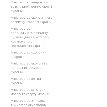
Міністерство енергетики
та вугільної промисловості
України
Міністерство економічного
розвитку і торгівлі України
Міністерство
регіонального розвитку,
будівництва та житлово-
комунального
господарства України
Міністерство охорони
здоров’я
Міністерство екології та
природних ресурсів
України
Міністерство юстиції
України
Міністерство культури,
молоді та спорту України
Міністерство з питань
тимчасово окупованих