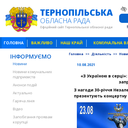
ТЕРНОПІЛЬСЬКА
ОБЛАСНА РАДА
Офіційний сайт Тернопільської обласної ради
ГОЛОВНА
ВАЖЛИВО
НАШ КРАЙ
КОМУНАЛЬНА В
Головна
>>
Діяльність
>>
Нов
ІНФОРМУЄМО
Новини
10.08.2021
Новини комунальних
«З Україною в серці»
підприємств
зап
Анонси подій
З нагоди 30-річчя Незал
Актуально
презентують концертну 
Гаряча лінія
Відео
Запобігання проявам
корупції