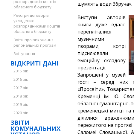
розпорядників коштів
шумлять води Збруча».
обласного бюджету
Реєстри договорів
Виступи авторів
укладених
книги дуже вдало
розпорядниками коштів
перепліталися
обласного бюджету
музичними
Звіти про виконання
регіональних програм
творами, котрі
підсилювали
Звітування
емоційну складову
ВІДКРИТІ ДАНІ
презентації.
2015 рік
Запрошені у музей
2016 рік
гості – серед них п
2017 рік
«Просвіти», Товариств
Кременці ім. Ю. Слов
2018 рік
обласної гуманітарно-пе
2019 рік
кременецькі митці та 
2020 рік
ділилися враженням
ЗВІТИ
пережитого на протязі 
КОМУНАЛЬНИХ
Саломеї Словацької. 