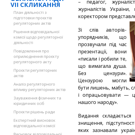
– педагог, журналіс
VII СКЛИКАННЯ
журналістів України
План діяльності з
коректором представлен
підготовки проєктів
регуляторних актів
Зі слів авторів-
Рішення відповідальної
упорядників, що
комісії щодо регуляторної
діяльності
прозвучали під час
Повідомлення про
презентації, вони
оприлюднення проєкту
«писали і робили те,
регуляторного акту
що вимагала душа.
Проєкти регуляторних
Без цензури».
актів
Цензурою могли
Аналіз регуляторного
бути лишень, мабуть, с
впливу регуляторних актів
і опрацьовувати — ц
Зауваження фізичних та
нашого народу».
юридичних осіб
Проєкти рішень ради
Видання складається 
Експертний висновок
знищення, підступност
відповідальної комісії
яких зазнавали украї
Висновок відповідальної