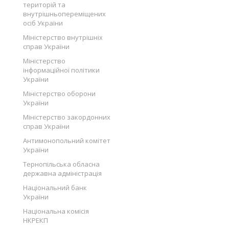
територій та
внутрішньопереміщених
осіб України
Міністерство внутрішніх
справ України
Міністерство
інформаційної політики
України
Міністерство оборони
України
Міністерство закордонних
справ України
Антимонопольний комітет
України
Тернопільська обласна
державна адміністрація
Національний банк
України
Національна комісія
НКРЕКП