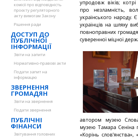
упродовж віків; котрі
комісії про відповідність
про незламність, в
проєкту регуляторного
акту вимогам Закону
українського народу. 
українців на шляху ви
Рішення ради
повноправних громадян
ДОСТУП ДО
суверенної міцної держ
ПУБЛІЧНОЇ
ІНФОРМАЦІЇ
Звіти на запити
Нормативно-правові акти
Подати запит на
інформацію
ЗВЕРНЕННЯ
ГРОМАДЯН
Звіти на звернення
Подати звернення
ПУБЛІЧНІ
автором музею Слова
ФІНАНСИ
музею Тамара Сеніна 
Звітування головних
«Корінь слов’янства»,