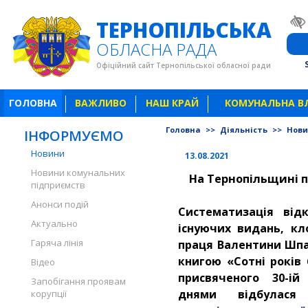
ТЕРНОПІЛЬСЬКА
ОБЛАСНА РАДА
Офіційний сайт Тернопільської обласної ради
ГОЛОВНА
ВАЖЛИВО
НАШ КРАЙ
КОМУНАЛЬНА В
Головна
>>
Діяльність
>>
Нов
ІНФОРМУЄМО
Новини
13.08.2021
Новини комунальних
На Тернопільщині п
підприємств
Анонси подій
Систематизація від
Актуально
існуючих видань, кл
Гаряча лінія
праця Валентини Шпа
книгою «Сотні років 
Відео
присвяченого 30-ій
Запобігання проявам
днями відбула
корупції