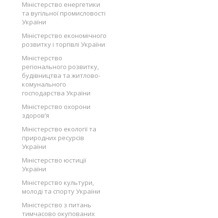
Міністерство енергетики
та вугільної промисловості
України
Міністерство економічного
розвитку і торгівлі України
Міністерство
регіонального розвитку,
будівництва та житлово-
комунального
господарства України
Міністерство охорони
здоров’я
Міністерство екології та
природних ресурсів
України
Міністерство юстиції
України
Міністерство культури,
молоді та спорту України
Міністерство з питань
тимчасово окупованих