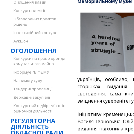
меморіальному музеї
Очищення влади
Конкурсні комісії
Обговорення проєктів
рішень
Інвестиційний конкурс
Аукціон
ОГОЛОШЕННЯ
Конкурси на право оренди
комунального майна
Інформує РВ ФДМУ
українців, особливо
На вимогу суду
сторінках видання
Тендерні пропозиції
сьогодення, сама кн
Державні закупівлі
зміцнення суверенітету
Конкурсний відбір суб’єктів
оціночної діяльності
Ініціативу кременецьк
РЕГУЛЯТОРНА
Василя Івановича Олі
ДІЯЛЬНІСТЬ
видання підхопила кр
ОБЛАСНОЇ РАДИ