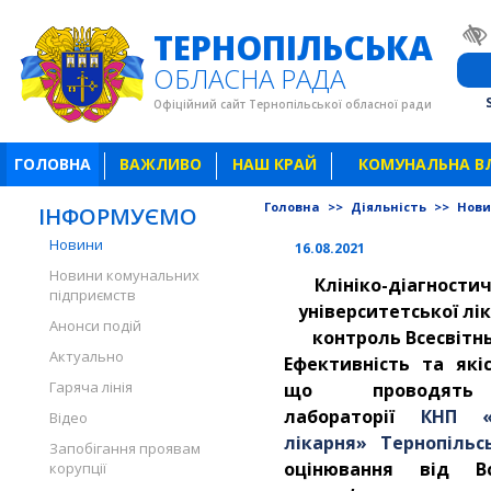
ТЕРНОПІЛЬСЬКА
ОБЛАСНА РАДА
Офіційний сайт Тернопільської обласної ради
ГОЛОВНА
ВАЖЛИВО
НАШ КРАЙ
КОМУНАЛЬНА В
Головна
>>
Діяльність
>>
Нов
ІНФОРМУЄМО
Новини
16.08.2021
Новини комунальних
Клініко-діагности
підприємств
університетської лі
Анонси подій
контроль Всесвітнь
Актуально
Ефективність та які
Гаряча лінія
що проводять у
лабораторії
КНП «Т
Відео
лікарня» Тернопільс
Запобігання проявам
оцінювання від Все
корупції