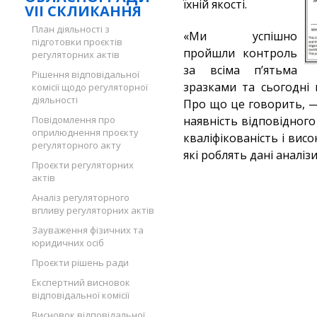
їхній якості.
VII СКЛИКАННЯ
План діяльності з
«Ми успішно
підготовки проєктів
пройшли контроль
регуляторних актів
за всіма п’ятьма
Рішення відповідальної
зразками та сьогодні 
комісії щодо регуляторної
діяльності
Про що це говорить, —
Повідомлення про
наявність відповідного
оприлюднення проєкту
кваліфікованість і висо
регуляторного акту
які роблять дані аналіз
Проєкти регуляторних
актів
Аналіз регуляторного
впливу регуляторних актів
Зауваження фізичних та
юридичних осіб
Проєкти рішень ради
Експертний висновок
відповідальної комісії
Висновок відповідальної