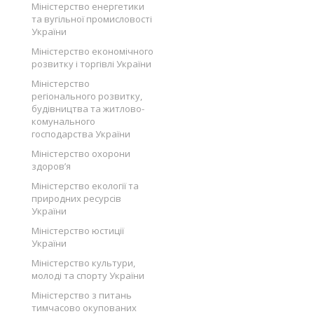
Міністерство енергетики
та вугільної промисловості
України
Міністерство економічного
розвитку і торгівлі України
Міністерство
регіонального розвитку,
будівництва та житлово-
комунального
господарства України
Міністерство охорони
здоров’я
Міністерство екології та
природних ресурсів
України
Міністерство юстиції
України
Міністерство культури,
молоді та спорту України
Міністерство з питань
тимчасово окупованих