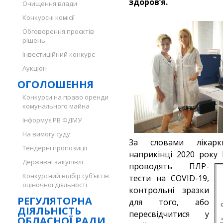
здоров’я.
Очищення влади
Конкурсні комісії
Обговорення проєктів
рішень
Інвестиційний конкурс
Аукціон
ОГОЛОШЕННЯ
Конкурси на право оренди
комунального майна
Інформує РВ ФДМУ
На вимогу суду
За словами лікарки-
Тендерні пропозиції
наприкінці 2020 року
Державні закупівлі
проводять ПЛР-
Конкурсний відбір суб’єктів
тести на COVID-19,
оціночної діяльності
контрольні зразки
РЕГУЛЯТОРНА
для того, або
ДІЯЛЬНІСТЬ
пересвідчитися у
ОБЛАСНОЇ РАДИ