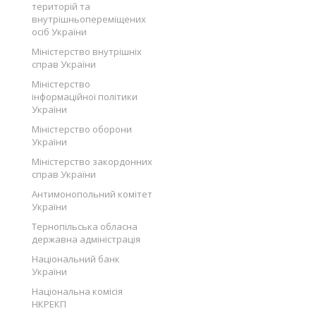
територій та
внутрішньопереміщених
осіб України
Міністерство внутрішніх
справ України
Міністерство
інформаційної політики
України
Міністерство оборони
України
Міністерство закордонних
справ України
Антимонопольний комітет
України
Тернопільська обласна
державна адміністрація
Національний банк
України
Національна комісія
НКРЕКП