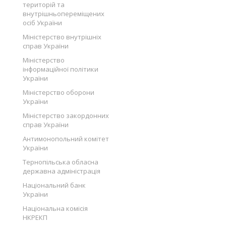
територій та
внутрішньопереміщених
осіб України
Міністерство внутрішніх
справ України
Міністерство
інформаційної політики
України
Міністерство оборони
України
Міністерство закордонних
справ України
Антимонопольний комітет
України
Тернопільська обласна
державна адміністрація
Національний банк
України
Національна комісія
НКРЕКП