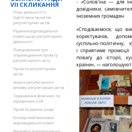
- «Солов'їна — для ін
VII СКЛИКАННЯ
довідники, самовчител
План діяльності з
іноземних громадян.
підготовки проєктів
регуляторних актів
«Сподіваємося, що ви
Рішення відповідальної
користувачів, доп
комісії щодо регуляторної
діяльності
суспільно-політичну,
Повідомлення про
і сприятиме промоції 
оприлюднення проєкту
повагу до історії, к
регуляторного акту
країни», — наголошують 
Проєкти регуляторних
актів
Аналіз регуляторного
впливу регуляторних актів
Зауваження фізичних та
юридичних осіб
Проєкти рішень ради
Експертний висновок
відповідальної комісії
Висновок відповідальної