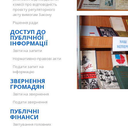
комісії про відповідність
проєкту регуляторного
акту вимогам Закону
Рішення ради
ДОСТУП ДО
ПУБЛІЧНОЇ
ІНФОРМАЦІЇ
Звіти на запити
Нормативно-правові акти
Подати запит на
інформацію
ЗВЕРНЕННЯ
ГРОМАДЯН
Звіти на звернення
Подати звернення
ПУБЛІЧНІ
ФІНАНСИ
Звітування головних