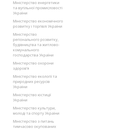
Міністерство енергетики
та вугільної промисловості
України
Міністерство економічного
розвитку і торгівлі України
Міністерство
регіонального розвитку,
будівництва та житлово-
комунального
господарства України
Міністерство охорони
здоров’я
Міністерство екології та
природних ресурсів
України
Міністерство юстиції
України
Міністерство культури,
молоді та спорту України
Міністерство з питань
тимчасово окупованих