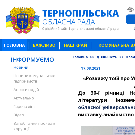
ТЕРНОПІЛЬСЬКА
ОБЛАСНА РАДА
Офіційний сайт Тернопільської обласної ради
ГОЛОВНА
ВАЖЛИВО
НАШ КРАЙ
КОМУНАЛЬНА В
Головна
>>
Діяльність
>>
Нов
ІНФОРМУЄМО
Новини
17.08.2021
Новини комунальних
«Розкажу тобі про У
підприємств
Анонси подій
До 30-ї річниці Не
Актуально
літератури іноз
Гаряча лінія
обласної універсальн
виставку-знайомство 
Відео
Запобігання проявам
корупції