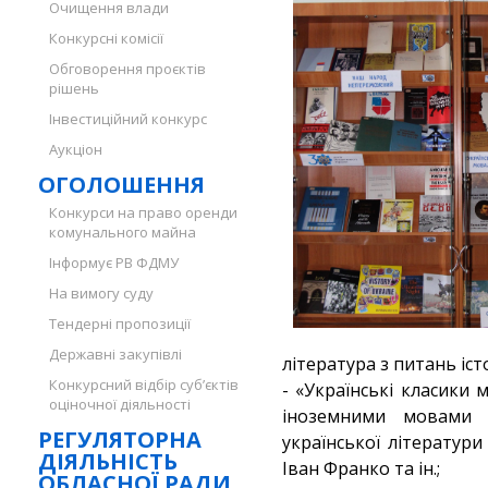
Очищення влади
Конкурсні комісії
Обговорення проєктів
рішень
Інвестиційний конкурс
Аукціон
ОГОЛОШЕННЯ
Конкурси на право оренди
комунального майна
Інформує РВ ФДМУ
На вимогу суду
Тендерні пропозиції
Державні закупівлі
література з питань іс
Конкурсний відбір суб’єктів
- «Українські класики
оціночної діяльності
іноземними мовами в
РЕГУЛЯТОРНА
української літератур
ДІЯЛЬНІСТЬ
Іван Франко та ін.;
ОБЛАСНОЇ РАДИ