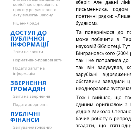
зберіг. Але давні лін
комісії про відповідність
письменника, кодом
проєкту регуляторного
акту вимогам Закону
поетичні рядки: «Лише
будяком».
Рішення ради
ДОСТУП ДО
Та повернімося до п
ПУБЛІЧНОЇ
може побачити в Терн
ІНФОРМАЦІЇ
науковій бібліотеці. Ту
Звіти на запити
Вінграновського (2004 р
так і не потрапила до 
Нормативно-правові акти
так він задумував, к
Подати запит на
інформацію
зарубіжні відряджен
обставини завадили ц
ЗВЕРНЕННЯ
ГРОМАДЯН
неодноразово зустрічал
Звіти на звернення
Тож і вийшло, що тво
єдиним оригіналом з М
Подати звернення
уздрів Микола Степано
ПУБЛІЧНІ
бачив роботу в репроду
ФІНАНСИ
згадати, що п’ятнадц
Звітування головних