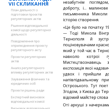
незабутнім поглядо
VII СКЛИКАННЯ
доброту, і… малинове
План діяльності з
письменника Миколи 
підготовки проєктів
регуляторних актів
історію створення.
Рішення відповідальної
«Це було на початку 19
комісії щодо регуляторної
— Тоді Микола Вінгр
діяльності
Тернополя й зустр
Повідомлення про
поціновувачами красног
оприлюднення проєкту
регуляторного акту
який у той час в Терн
навколо котрої гур
Проєкти регуляторних
актів
Мистецтвознавець з
експозиція якої надзв
Аналіз регуляторного
впливу регуляторних актів
удвох і прийшли до
Зауваження фізичних та
напівпідвальному при
юридичних осіб
Острозького. Тут поет
Проєкти рішень ради
3годом, з Києва до Терн
відомий майстер слова 
Експертний висновок
відповідальної комісії
Оті аркуші з начеркам
Висновок відповідальної