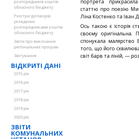
портрета прикрасил
розпорядників коштів
обласного бюджету
статтю про поезію Мик
Реєстри договорів
Ліна Костенко та Іван Д
укладених
Ось такою є історія с
розпорядниками коштів
обласного бюджету
своєму оригінальна. 
спонукала малярство 
Звіти про виконання
регіональних програм
того, що його схвилюв
світ барв та ліній, — р
Звітування
ВІДКРИТІ ДАНІ
2015 рік
2016 рік
2017 рік
2018 рік
2019 рік
2020 рік
ЗВІТИ
КОМУНАЛЬНИХ