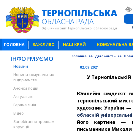
ТЕРНОПІЛЬСЬКА
ОБЛАСНА РАДА
Офіційний сайт Тернопільської обласної ради
ГОЛОВНА
ВАЖЛИВО
НАШ КРАЙ
КОМУНАЛЬНА В
Головна
>>
Діяльність
>>
Нов
ІНФОРМУЄМО
Новини
02.09.2021
Новини комунальних
У Тернопільській 
підприємств
Анонси подій
Ювілейні сімдесят в
Актуально
тернопільський мисте
Гаряча лінія
художник України —
Відео
обласній універсальні
Запобігання проявам
його картина — по
корупції
письменника Миколи 