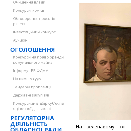
Очищення влади
Конкурсні комісії
Обговорення проєктів
рішень
Інвестиційний конкурс
Аукціон
ОГОЛОШЕННЯ
Конкурси на право оренди
комунального майна
Інформує РВ ФДМУ
На вимогу суду
Тендерні пропозиції
Державні закупівлі
Конкурсний відбір суб’єктів
оціночної діяльності
РЕГУЛЯТОРНА
ДІЯЛЬНІСТЬ
На зеленавому тлі 
ОБЛАСНОЇ РАДИ