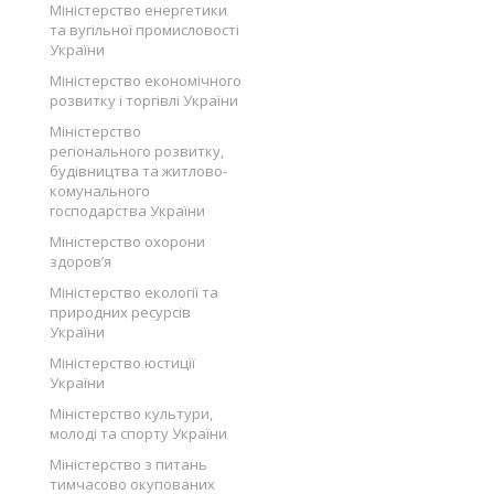
Міністерство енергетики
та вугільної промисловості
України
Міністерство економічного
розвитку і торгівлі України
Міністерство
регіонального розвитку,
будівництва та житлово-
комунального
господарства України
Міністерство охорони
здоров’я
Міністерство екології та
природних ресурсів
України
Міністерство юстиції
України
Міністерство культури,
молоді та спорту України
Міністерство з питань
тимчасово окупованих