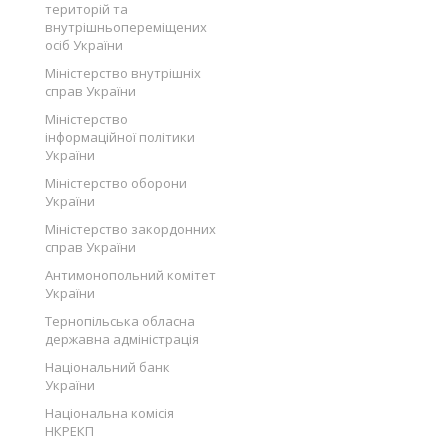
територій та
внутрішньопереміщених
осіб України
Міністерство внутрішніх
справ України
Міністерство
інформаційної політики
України
Міністерство оборони
України
Міністерство закордонних
справ України
Антимонопольний комітет
України
Тернопільська обласна
державна адміністрація
Національний банк
України
Національна комісія
НКРЕКП