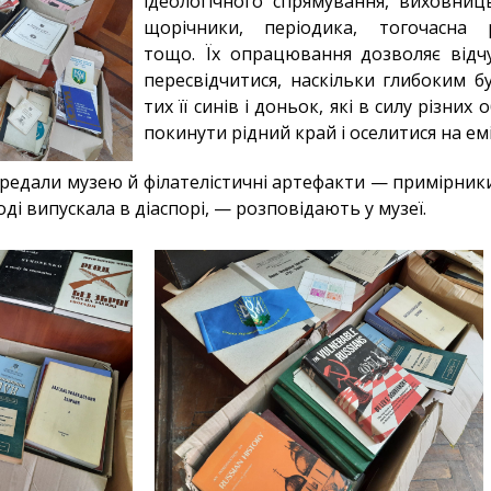
ідеологічного спрямування, виховниць
щорічники, періодика, тогочасна р
тощо. Їх опрацювання дозволяє відчу
пересвідчитися, наскільки глибоким б
тих її синів і доньок, які в силу різни
покинути рідний край і оселитися на емі
ередали музею й філателістичні артефакти — примірник
ді випускала в діаспорі, — розповідають у музеї.