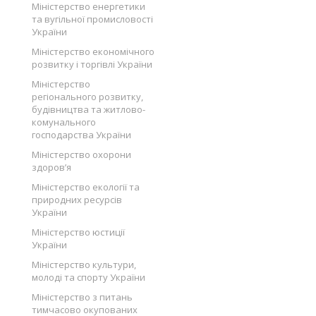
Міністерство енергетики
та вугільної промисловості
України
Міністерство економічного
розвитку і торгівлі України
Міністерство
регіонального розвитку,
будівництва та житлово-
комунального
господарства України
Міністерство охорони
здоров’я
Міністерство екології та
природних ресурсів
України
Міністерство юстиції
України
Міністерство культури,
молоді та спорту України
Міністерство з питань
тимчасово окупованих