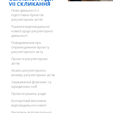
VII СКЛИКАННЯ
План діяльності з
підготовки проєктів
регуляторних актів
Рішення відповідальної
комісії щодо регуляторної
діяльності
Повідомлення про
оприлюднення проєкту
регуляторного акту
Проєкти регуляторних
актів
Аналіз регуляторного
впливу регуляторних актів
Зауваження фізичних та
юридичних осіб
Проєкти рішень ради
Експертний висновок
відповідальної комісії
Висновок відповідальної