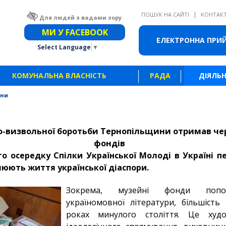
|
ПОШУК НА САЙТІ
КОНТАК
Для людей з вадами зору
Звичайна версія сайту
МИ У FACEBOOK
ЕЛЕКТРОННА ПРИ
Select Language
▼
КОМУНАЛЬНА ВЛАСНІСТЬ
РАДА
ДІЯЛЬН
ини
о-визвольної боротьби Тернопільщини отримав че
фондів
го осередку Спілки Української Молоді в Україні 
люють життя української діаспори.
Зокрема, музейні фонди попов
україномовної літератури, більшість
роках минулого століття. Це худ