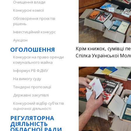
Очищення влади
Конкурсні комісії
Обговорення проєктів
рішень
Інвестиційний конкурс
Аукціон
Крім книжок, сумівці п
ОГОЛОШЕННЯ
Спілка Української Моло
Конкурси на право оренди
комунального майна
Інформує РВ ФДМУ
На вимогу суду
Тендерні пропозиції
Державні закупівлі
Конкурсний відбір суб’єктів
оціночної діяльності
РЕГУЛЯТОРНА
ДІЯЛЬНІСТЬ
ОБЛАСНОЇ РАДИ