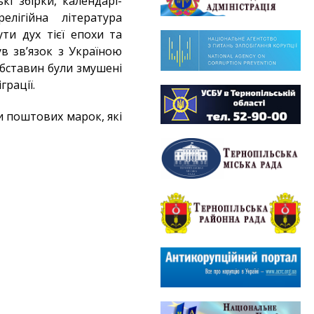
кі збірки, календарі-
елігійна література
ти дух тієї епохи та
ув зв’язок з Україною
х обставин були змушені
грації.
и поштових марок, які