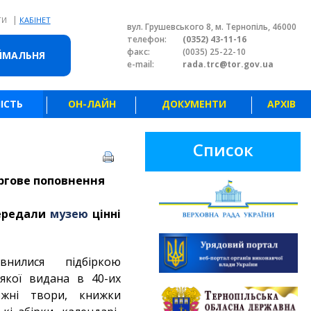
|
ТИ
КАБІНЕТ
вул. Грушевського 8, м. Тернопіль, 46000
телефон:
(0352) 43-11-16
факс:
(0035) 25-22-10
ЙМАЛЬНЯ
e-mail:
rada.trc@tor.gov.ua
ІСТЬ
ОН-ЛАЙН
ДОКУМЕНТИ
АРХІВ
Список
ргове поповнення
передали
музею
цінні
нилися підбіркою
 якої видана в 40-их
ожні твори, книжки