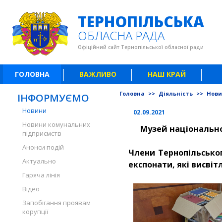
ТЕРНОПІЛЬСЬКА
ОБЛАСНА РАДА
Офіційний сайт Тернопільської обласної ради
ГОЛОВНА
ВАЖЛИВО
НАШ КРАЙ
Головна
>>
Діяльність
>>
Нов
ІНФОРМУЄМО
Новини
02.09.2021
Новини комунальних
Музей національн
підприємств
Анонси подій
Члени Тернопільсько
Актуально
експонати, які висвіт
Гаряча лінія
Відео
Запобігання проявам
корупції