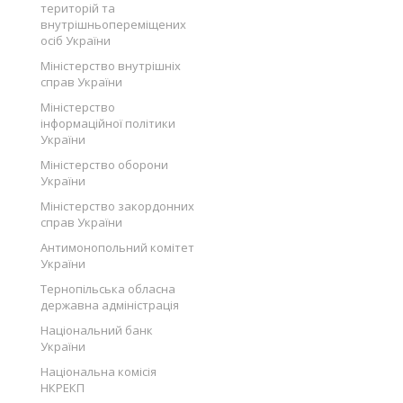
територій та
внутрішньопереміщених
осіб України
Міністерство внутрішніх
справ України
Міністерство
інформаційної політики
України
Міністерство оборони
України
Міністерство закордонних
справ України
Антимонопольний комітет
України
Тернопільська обласна
державна адміністрація
Національний банк
України
Національна комісія
НКРЕКП