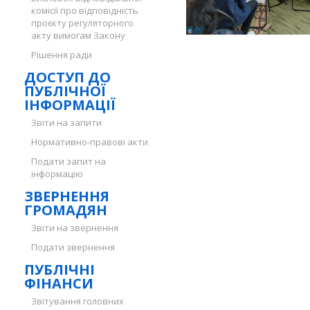
комісії про відповідність
проєкту регуляторного
акту вимогам Закону
Рішення ради
ДОСТУП ДО
ПУБЛІЧНОЇ
ІНФОРМАЦІЇ
Звіти на запити
Нормативно-правові акти
Подати запит на
інформацію
ЗВЕРНЕННЯ
ГРОМАДЯН
Звіти на звернення
Подати звернення
ПУБЛІЧНІ
ФІНАНСИ
Звітування головних