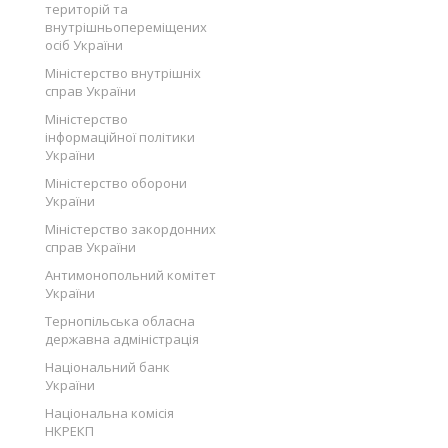
територій та
внутрішньопереміщених
осіб України
Міністерство внутрішніх
справ України
Міністерство
інформаційної політики
України
Міністерство оборони
України
Міністерство закордонних
справ України
Антимонопольний комітет
України
Тернопільська обласна
державна адміністрація
Національний банк
України
Національна комісія
НКРЕКП