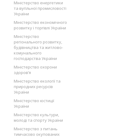
Міністерство енергетики
та вугільної промисловості
України
Міністерство економічного
розвитку і торгівлі України
Міністерство
регіонального розвитку,
будівництва та житлово-
комунального
господарства України
Міністерство охорони
здоров’я
Міністерство екології та
природних ресурсів
України
Міністерство юстиції
України
Міністерство культури,
молоді та спорту України
Міністерство з питань
тимчасово окупованих