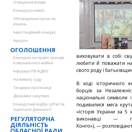
Очищення влади
Конкурсні комісії
Обговорення проєктів
рішень
Інвестиційний конкурс
Аукціон
ОГОЛОШЕННЯ
виховувати в собі сві
Конкурси на право оренди
любити й поважати нац
комунального майна
свого роду і батьківщи
Інформує РВ ФДМУ
На вимогу суду
В ході історичного е
Тендерні пропозиції
борців за Незалежніс
Державні закупівлі
національні символи 
Конкурсний відбір суб’єктів
подивилися мега крути
оціночної діяльності
«Історія України за 5
РЕГУЛЯТОРНА
виконавці — г
ДІЯЛЬНІСТЬ
Конго»), — розповідають
ОБЛАСНОЇ РАДИ