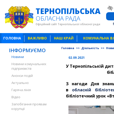
ТЕРНОПІЛЬСЬКА
ОБЛАСНА РАДА
Офіційний сайт Тернопільської обласної ради
ГОЛОВНА
ВАЖЛИВО
НАШ КРАЙ
КОМУНАЛЬНА В
Головна
>>
Діяльність
>>
Нов
ІНФОРМУЄМО
Новини
02.09.2021
Новини комунальних
У Тернопільській дит
підприємств
біб
Анонси подій
Актуально
З нагоди Дня знань
в
обласній бібліот
Гаряча лінія
бібліотечний урок «Вт
Відео
Запобігання проявам
корупції