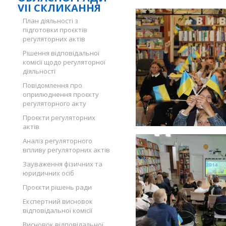
VII СКЛИКАННЯ
План діяльності з
підготовки проєктів
регуляторних актів
Рішення відповідальної
комісії щодо регуляторної
діяльності
Повідомлення про
оприлюднення проєкту
регуляторного акту
Проєкти регуляторних
актів
Аналіз регуляторного
впливу регуляторних актів
Зауваження фізичних та
юридичних осіб
Проєкти рішень ради
Експертний висновок
відповідальної комісії
Висновок відповідальної