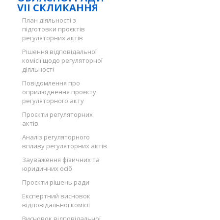
VII СКЛИКАННЯ
План діяльності з
підготовки проєктів
регуляторних актів
Рішення відповідальної
комісії щодо регуляторної
діяльності
Повідомлення про
оприлюднення проєкту
регуляторного акту
Проєкти регуляторних
актів
Аналіз регуляторного
впливу регуляторних актів
Зауваження фізичних та
юридичних осіб
Проєкти рішень ради
Експертний висновок
відповідальної комісії
Висновок відповідальної