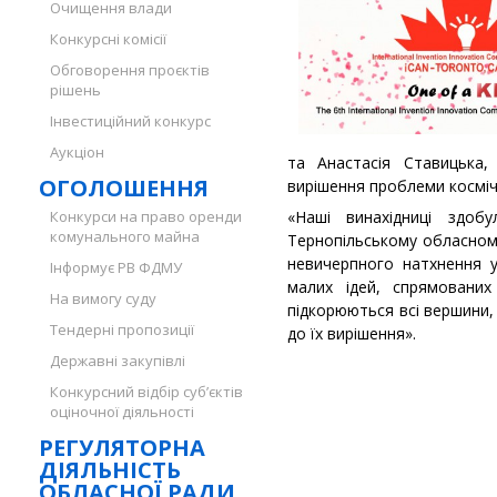
Очищення влади
Конкурсні комісії
Обговорення проєктів
рішень
Інвестиційний конкурс
Аукціон
та Анастасія Ставицька,
ОГОЛОШЕННЯ
вирішення проблеми космі
Конкурси на право оренди
«Наші винахідниці здо
комунального майна
Тернопільському обласном
невичерпного натхнення у 
Інформує РВ ФДМУ
малих ідей, спрямовани
На вимогу суду
підкорюються всі вершини,
Тендерні пропозиції
до їх вирішення».
Державні закупівлі
Конкурсний відбір суб’єктів
оціночної діяльності
РЕГУЛЯТОРНА
ДІЯЛЬНІСТЬ
ОБЛАСНОЇ РАДИ