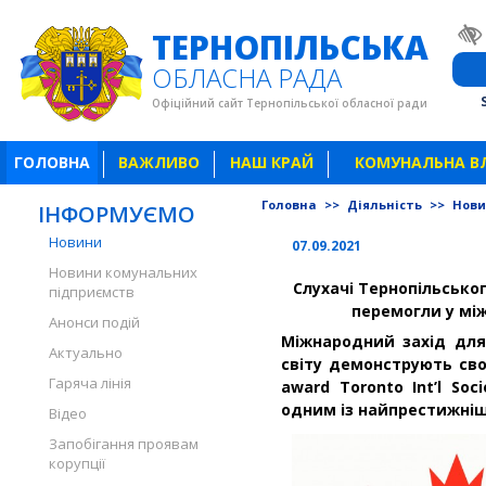
ТЕРНОПІЛЬСЬКА
ОБЛАСНА РАДА
Офіційний сайт Тернопільської обласної ради
ГОЛОВНА
ВАЖЛИВО
НАШ КРАЙ
КОМУНАЛЬНА В
Головна
>>
Діяльність
>>
Нов
ІНФОРМУЄМО
Новини
07.09.2021
Новини комунальних
Слухачі Тернопільсько
підприємств
перемогли у мі
Анонси подій
Міжнародний захід для
Актуально
світу демонструють свої
Гаряча лінія
award Toronto Int’l Soc
одним із найпрестижніши
Відео
Запобігання проявам
корупції