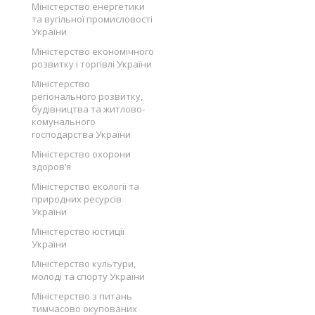
Міністерство енергетики
та вугільної промисловості
України
Міністерство економічного
розвитку і торгівлі України
Міністерство
регіонального розвитку,
будівництва та житлово-
комунального
господарства України
Міністерство охорони
здоров’я
Міністерство екології та
природних ресурсів
України
Міністерство юстиції
України
Міністерство культури,
молоді та спорту України
Міністерство з питань
тимчасово окупованих