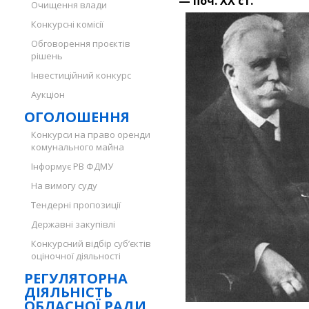
—
поч. XX ст.
Очищення влади
Конкурсні комісії
Обговорення проєктів
рішень
Інвестиційний конкурс
Аукціон
ОГОЛОШЕННЯ
Конкурси на право оренди
комунального майна
Інформує РВ ФДМУ
На вимогу суду
Тендерні пропозиції
Державні закупівлі
Конкурсний відбір суб’єктів
оціночної діяльності
РЕГУЛЯТОРНА
ДІЯЛЬНІСТЬ
ОБЛАСНОЇ РАДИ