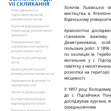
VII СКЛИКАННЯ
Золочів Львівської о
План діяльності з
мистецтва в Ягеллонс
підготовки проєктів
Віденському університе
регуляторних актів
Рішення відповідальної
Археологічні дослідже
комісії щодо регуляторної
діяльності
становили важливу 
Повідомлення про
Деметрикевича, осо
оприлюднення проєкту
польових робіт. У 1896
регуляторного акту
по околицях м. Теребов
Проєкти регуляторних
могильник у с. Підго
актів
пам’ятку з неолітично
Аналіз регуляторного
розкопки на території
впливу регуляторних актів
місцевості.
Зауваження фізичних та
юридичних осіб
У 1897 році Володими
Проєкти рішень ради
до с. Підгайчики. Піз
Експертний висновок
досліджував кургани, 
відповідальної комісії
середньовіччям.
Висновок відповідальної