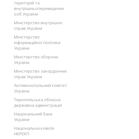
територій та
внутрішньопереміщених
осіб України
Міністерство внутрішніх
справ України
Міністерство
інформаційної політики
України
Міністерство оборони
України
Міністерство закордонних
справ України
Антимонопольний комітет
України
Тернопільська обласна
державна адміністрація
Національний банк
України
Національна комісія
НКРЕКП