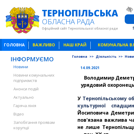
ТЕРНОПІЛЬСЬКА
ОБЛАСНА РАДА
Офіційний сайт Тернопільської обласної ради
ГОЛОВНА
ВАЖЛИВО
НАШ КРАЙ
КОМУНАЛЬНА В
Головна
>>
Діяльність
>>
Нов
ІНФОРМУЄМО
Новини
14.09.2021
Новини комунальних
Володимир Демет
підприємств
урядовий охоронець
Анонси подій
Актуально
У
Тернопільському об
культурної спадщи
Гаряча лінія
Йосиповича Деметрик
Відео
пов'язана важлива ч
Запобігання проявам
не лише Тернопільщин
корупції