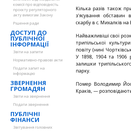
комісії про відповідність
Кілька разів також пр
проєкту регуляторного
акту вимогам Закону
з'ясування обставин 
скарбу в с. Михалків на
Рішення ради
ДОСТУП ДО
Найважливіші свої роз
ПУБЛІЧНОЇ
трипільської культур
ІНФОРМАЦІЇ
повіту (нині Чортківсь
Звіти на запити
У 1898, 1904 та 1906 
Нормативно-правові акти
залишки трипільського
Подати запит на
парку.
інформацію
ЗВЕРНЕННЯ
Помер Володимир Йоси
ГРОМАДЯН
Краків, — розповідають
Звіти на звернення
Подати звернення
ПУБЛІЧНІ
ФІНАНСИ
Звітування головних