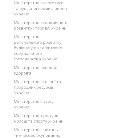
Міністерство енергетики
та вугільної промисловості
України
Міністерство економічного
розвитку і торгівлі України
Міністерство
регіонального розвитку,
будівництва та житлово-
комунального
господарства України
Міністерство охорони
здоров’я
Міністерство екології та
природних ресурсів
України
Міністерство юстиції
України
Міністерство культури,
молоді та спорту України
Міністерство з питань
тимчасово окупованих