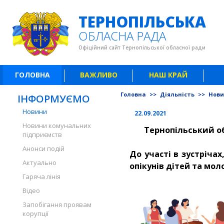
ТЕРНОПІЛЬСЬКА
ОБЛАСНА РАДА
Офіційний сайт Тернопільської обласної ради
ГОЛОВНА
ВАЖЛИВО
НАШ КРАЙ
Головна
>>
Діяльність
>>
Нов
ІНФОРМУЄМО
Новини
22.09.2021
Новини комунальних
Тернопільський об
підприємств
Анонси подій
До участі в зустрічах
Актуально
опікунів дітей та моло
Гаряча лінія
Відео
Запобігання проявам
корупції