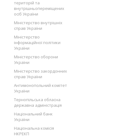
територій та
внутрішньопереміщених
осіб України
Міністерство внутрішніх
справ України
Міністерство
інформаційної політики
України
Міністерство оборони
України
Міністерство закордонних
справ України
Антимонопольний комітет
України
Тернопільська обласна
державна адміністрація
Національний банк
України
Національна комісія
НКРЕКП