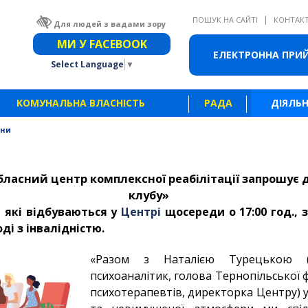
|
ПОШУК НА САЙТІ
КОНТАК
Для людей з вадами зору
Звичайна версія сайту
МИ У FACEBOOK
ЕЛЕКТРОННА ПРИ
Select Language
▼
КОМУНАЛЬНА ВЛАСНІСТЬ
РАДА
ДІЯЛЬН
ини
ласний центр комплексної реабілітації запрошує д
клубу»
, які відбуваються
у
Центрі
щосереди о 17:00 год.,
ді з інвалідністю.
«Разом з
Наталією Турецькою
(л
психоаналітик, голова Тернопільської фі
психотерапевтів, директорка Центру) у