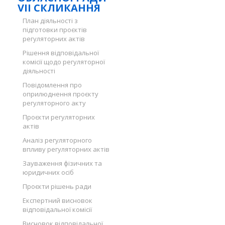
VII СКЛИКАННЯ
План діяльності з
підготовки проєктів
регуляторних актів
Рішення відповідальної
комісії щодо регуляторної
діяльності
Повідомлення про
оприлюднення проєкту
регуляторного акту
Проєкти регуляторних
актів
Аналіз регуляторного
впливу регуляторних актів
Зауваження фізичних та
юридичних осіб
Проєкти рішень ради
Експертний висновок
відповідальної комісії
Висновок відповідальної