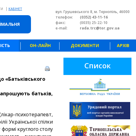
|
ТИ
КАБІНЕТ
вул. Грушевського 8, м. Тернопіль, 46000
телефон:
(0352) 43-11-16
факс:
(0035) 25-22-10
ЙМАЛЬНЯ
e-mail:
rada.trc@tor.gov.ua
ІСТЬ
ОН-ЛАЙН
ДОКУМЕНТИ
АРХІВ
Список
о «Батьківського
 запрошують батьків,
ікар-психотерапевт,
лії Української спілки
 формі круглого столу