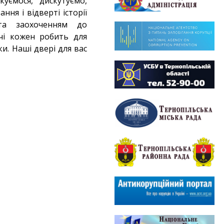
уємося, дискутуємо,
ння і відверті історії
та заохоченням до
ічі кожен робить для
и. Наші двері для вас