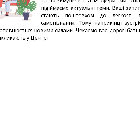
та невимушеної атмосфери ми спілк
підіймаємо актуальні теми. Ваші запита
стають поштовхом до легкості 
самопізнання. Тому наприкінці зустр
наповнюється новими силами. Чекаємо вас, дорогі батьк
акликають у Центрі.