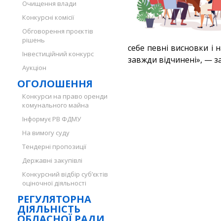
Очищення влади
Конкурсні комісії
Обговорення проєктів
рішень
себе певні висновки і 
Інвестиційний конкурс
завжди відчинені», — з
Аукціон
ОГОЛОШЕННЯ
Конкурси на право оренди
комунального майна
Інформує РВ ФДМУ
На вимогу суду
Тендерні пропозиції
Державні закупівлі
Конкурсний відбір суб’єктів
оціночної діяльності
РЕГУЛЯТОРНА
ДІЯЛЬНІСТЬ
ОБЛАСНОЇ РАДИ