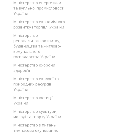
Міністерство енергетики
та вугільної промисловості
України
Міністерство економічного
розвитку і торгівлі України
Міністерство
регіонального розвитку,
будівництва та житлово-
комунального
господарства України
Міністерство охорони
здоров’я
Міністерство екології та
природних ресурсів
України
Міністерство юстиції
України
Міністерство культури,
молоді та спорту України
Міністерство з питань
тимчасово окупованих