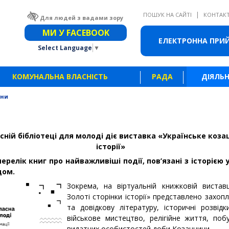
|
ПОШУК НА САЙТІ
КОНТАК
Для людей з вадами зору
Звичайна версія сайту
МИ У FACEBOOK
ЕЛЕКТРОННА ПРИ
Select Language
▼
КОМУНАЛЬНА ВЛАСНІСТЬ
РАДА
ДІЯЛЬН
ини
сній бібліотеці для молоді діє виставка «Українське козац
історії»
ерелік книг про найважливіші події, пов’язані з історією 
дом.
Зокрема, на віртуальній книжковій виставц
Золоті сторінки історії» представлено захо
та довідкову літературу, історичні розвідк
військове мистецтво, релігійне життя, поб
видатних особистостей доби Козаччини.