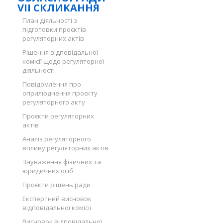
VII СКЛИКАННЯ
План діяльності з
підготовки проєктів
регуляторних актів
Рішення відповідальної
комісії щодо регуляторної
діяльності
Повідомлення про
оприлюднення проєкту
регуляторного акту
Проєкти регуляторних
актів
Аналіз регуляторного
впливу регуляторних актів
Зауваження фізичних та
юридичних осіб
Проєкти рішень ради
Експертний висновок
відповідальної комісії
Висновок відповідальної