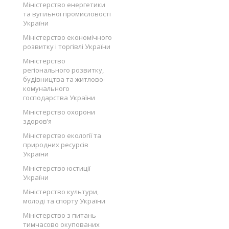
Міністерство енергетики
та вугільної промисловості
України
Міністерство економічного
розвитку і торгівлі України
Міністерство
регіонального розвитку,
будівництва та житлово-
комунального
господарства України
Міністерство охорони
здоров’я
Міністерство екології та
природних ресурсів
України
Міністерство юстиції
України
Міністерство культури,
молоді та спорту України
Міністерство з питань
тимчасово окупованих