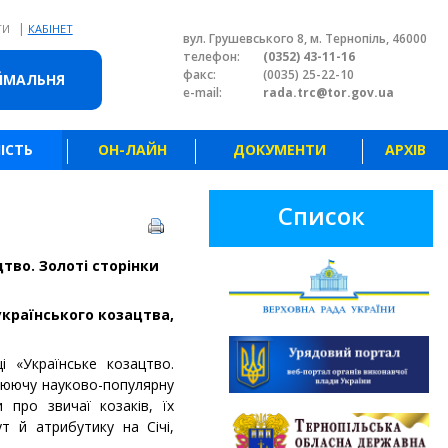
|
ТИ
КАБІНЕТ
вул. Грушевського 8, м. Тернопіль, 46000
телефон:
(0352) 43-11-16
факс:
(0035) 25-22-10
ЙМАЛЬНЯ
e-mail:
rada.trc@tor.gov.ua
ІСТЬ
ОН-ЛАЙН
ДОКУМЕНТИ
АРХІВ
Список
тво. Золоті сторінки
українського козацтва,
і «Українське козацтво.
плюючу науково-популярну
и про звичаї козаків, їх
ут й атрибутику на Січі,