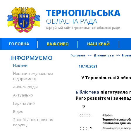
ТЕРНОПІЛЬСЬКА
ОБЛАСНА РАДА
Офіційний сайт Тернопільської обласної ради
ГОЛОВНА
ВАЖЛИВО
НАШ КРАЙ
Головна
>>
Діяльність
>>
Нов
ІНФОРМУЄМО
Новини
18.10.2021
Новини комунальних
У Тернопільській обла
підприємств
Анонси подій
Бібліотека
підготувала п
Актуально
його розквітом і занепа
Гаряча лінія
Відео
Запобігання проявам
корупції