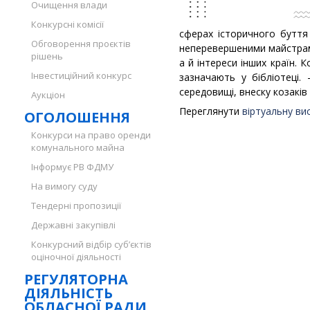
Очищення влади
Конкурсні комісії
сферах історичного буття 
Обговорення проєктів
неперевершеними майстрами
рішень
а й інтереси інших країн. 
Інвестиційний конкурс
зазначають у бібліотеці.
середовищі, внеску козаків
Аукціон
Переглянути
віртуальну ви
ОГОЛОШЕННЯ
Конкурси на право оренди
комунального майна
Інформує РВ ФДМУ
На вимогу суду
Тендерні пропозиції
Державні закупівлі
Конкурсний відбір суб’єктів
оціночної діяльності
РЕГУЛЯТОРНА
ДІЯЛЬНІСТЬ
ОБЛАСНОЇ РАДИ