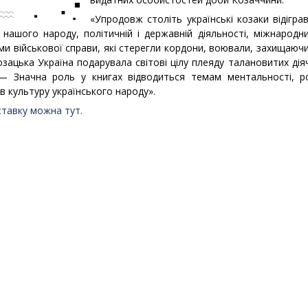
«Упродовж століть українські козаки відігра
нашого народу, політичній і державній діяльності, міжнародн
 військової справи, які стерегли кордони, воювали, захищаючи 
Козацька Україна подарувала світові цілу плеяду талановитих дія
 — Значна роль у книгах відводиться темам ментальності, р
 в культуру українського народу».
ставку можна тут.