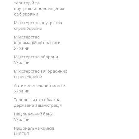
територій та
внутрішньопереміщених
осіб України
Міністерство внутрішніх
справ України
Міністерство
інформаційної політики
України
Міністерство оборони
України
Міністерство закордонних
справ України
Антимонопольний комітет
України
Тернопільська обласна
державна адміністрація
Національний банк
України
Національна комісія
НКРЕКП