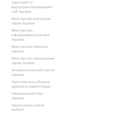
територій та
внутрішньопереміщених
осіб України
Міністерство внутрішніх
справ України
Міністерство
інформаційної політики
України
Міністерство оборони
України
Міністерство закордонних
справ України
Антимонопольний комітет
України
Тернопільська обласна
державна адміністрація
Національний банк
України
Національна комісія
НКРЕКП