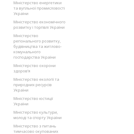
Міністерство енергетики
та вугільної промисловості
України
Міністерство економічного
розвитку і торгівлі України
Міністерство
регіонального розвитку,
будівництва та житлово-
комунального
господарства України
Міністерство охорони
здоров’я
Міністерство екології та
природних ресурсів
України
Міністерство юстиції
України
Міністерство культури,
молоді та спорту України
Міністерство з питань
тимчасово окупованих