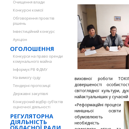
Очищення влади
Конкурсні комісії
Обговорення проєктів
рішень
Інвестиційний конкурс
Аукціон
ОГОЛОШЕННЯ
Конкурси на право оренди
комунального майна
Інформує РВ ФДМУ
На вимогу суду
виховної роботи ТОКІ
довершеності особисто
Тендерні пропозиції
світоглядної культури, д
Державні закупівлі
найактуальніших у сучасній 
Конкурсний відбір суб’єктів
«Реформаційні процеси
оціночної діяльності
нинішньої освіти
РЕГУЛЯТОРНА
обумовлюють
ДІЯЛЬНІСТЬ
необхідність
ОБЛАСНОЇ РАДИ
осмислити місце та