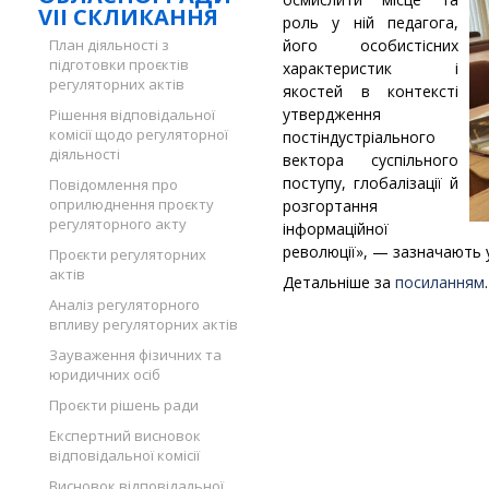
VII СКЛИКАННЯ
роль у ній педагога,
План діяльності з
його особистісних
підготовки проєктів
характеристик і
регуляторних актів
якостей в контексті
утвердження
Рішення відповідальної
комісії щодо регуляторної
постіндустріального
діяльності
вектора суспільного
поступу, глобалізації й
Повідомлення про
оприлюднення проєкту
розгортання
регуляторного акту
інформаційної
революції», — зазначають 
Проєкти регуляторних
актів
Детальніше за
посиланням
Аналіз регуляторного
впливу регуляторних актів
Зауваження фізичних та
юридичних осіб
Проєкти рішень ради
Експертний висновок
відповідальної комісії
Висновок відповідальної