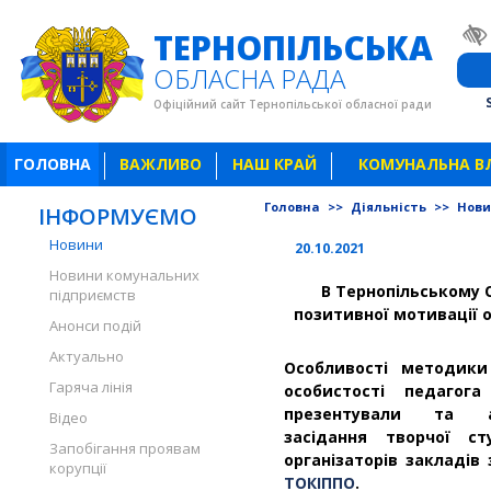
ТЕРНОПІЛЬСЬКА
ОБЛАСНА РАДА
Офіційний сайт Тернопільської обласної ради
ГОЛОВНА
ВАЖЛИВО
НАШ КРАЙ
КОМУНАЛЬНА В
Головна
>>
Діяльність
>>
Нов
ІНФОРМУЄМО
Новини
20.10.2021
Новини комунальних
В Тернопільському 
підприємств
позитивної мотивації о
Анонси подій
Актуально
Особливості методики
Гаряча лінія
особистості педагог
презентували та 
Відео
засідання творчої сту
Запобігання проявам
організаторів закладів 
корупції
ТОКІППО
.