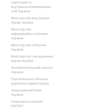
територій та
внутрішньопереміщених
осіб України
Міністерство внутрішніх
справ України
Міністерство
інформаційної політики
України
Міністерство оборони
України
Міністерство закордонних
справ України
Антимонопольний комітет
України
Тернопільська обласна
державна адміністрація
Національний банк
України
Національна комісія
НКРЕКП