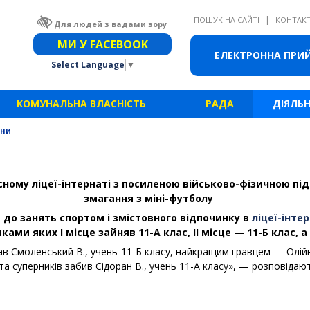
|
ПОШУК НА САЙТІ
КОНТАК
Для людей з вадами зору
Звичайна версія сайту
МИ У FACEBOOK
ЕЛЕКТРОННА ПРИ
Select Language
▼
КОМУНАЛЬНА ВЛАСНІСТЬ
РАДА
ДІЯЛЬН
ини
ному ліцеї-інтернаті з посиленою військово-фізичною пі
змагання з міні-футболу
 до занять спортом і змістовного відпочинку в
ліцеї-інтер
ками яких І місце зайняв 11-А клас, ІІ місце — 11-Б клас, а 
 Смоленський В., учень 11-Б класу, найкращим гравцем — Олійник
та суперників забив Сідоран В., учень 11-А класу», — розповідают