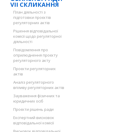
VII СКЛИКАННЯ
План діяльності з
підготовки проєктів
регуляторних актів
Рішення відповідальної
комісії щодо регуляторної
діяльності
Повідомлення про
оприлюднення проєкту
регуляторного акту
Проєкти регуляторних
актів
Аналіз регуляторного
впливу регуляторних актів
Зауваження фізичних та
юридичних осіб
Проєкти рішень ради
Експертний висновок
відповідальної комісії
Висновок відповідальної