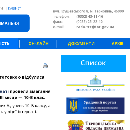
|
ТИ
КАБІНЕТ
вул. Грушевського 8, м. Тернопіль, 46000
телефон:
(0352) 43-11-16
факс:
(0035) 25-22-10
ЙМАЛЬНЯ
e-mail:
rada.trc@tor.gov.ua
ІСТЬ
ОН-ЛАЙН
ДОКУМЕНТИ
АРХІВ
Список
дготовкою відбулися
наті
провели змагання
ІІІ місце — 10-В клас.
 А., учень 10-В класу, а
ь у ліцеї-інтернаті.