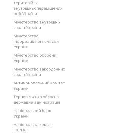
територій та
внутрішньопереміщених
осіб України
Міністерство внутрішніх
справ України
Міністерство
інформаційної політики
України
Міністерство оборони
України
Міністерство закордонних
справ України
Антимонопольний комітет
України
Тернопільська обласна
державна адміністрація
Національний банк
України
Національна комісія
НКРЕКП