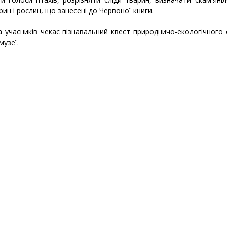
рин і рослин, що занесені до Червоної книги.
на учасників чекає пізнавальний квест природничо-екологічного
музеї.