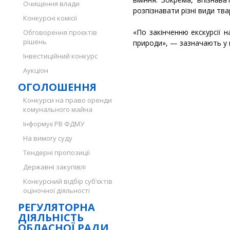
Очищення влади
розпізнавати різні види тва
Конкурсні комісії
«По закінченню екскурсії 
Обговорення проєктів
рішень
природи», — зазначають у 
Інвестиційний конкурс
Аукціон
ОГОЛОШЕННЯ
Конкурси на право оренди
комунального майна
Інформує РВ ФДМУ
На вимогу суду
Тендерні пропозиції
Державні закупівлі
Конкурсний відбір суб’єктів
оціночної діяльності
РЕГУЛЯТОРНА
ДІЯЛЬНІСТЬ
ОБЛАСНОЇ РАДИ