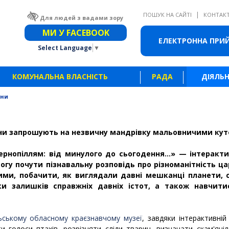
|
ПОШУК НА САЙТІ
КОНТАК
Для людей з вадами зору
Звичайна версія сайту
МИ У FACEBOOK
ЕЛЕКТРОННА ПРИ
Select Language
▼
КОМУНАЛЬНА ВЛАСНІСТЬ
РАДА
ДІЯЛЬН
ини
и запрошують на незвичну мандрівку мальовничими кут
рнопіллям: від минулого до сьогодення...» — інтерактив
гу почути пізнавальну розповідь про різноманітність ца
ими, побачити, як виглядали давні мешканці планети, 
и залишків справжніх давніх істот, а також навчити
ьському обласному краєзнавчому музеї
, завдяки інтерактивній 
ти голоси птахів, розрізняти сліди тварин, визначати скам'яніл