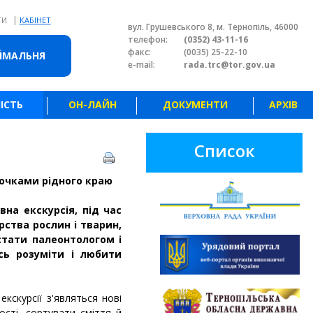
|
ТИ
КАБІНЕТ
вул. Грушевського 8, м. Тернопіль, 46000
телефон:
(0352) 43-11-16
факс:
(0035) 25-22-10
ЙМАЛЬНЯ
e-mail:
rada.trc@tor.gov.ua
ІСТЬ
ОН-ЛАЙН
ДОКУМЕНТИ
АРХІВ
Список
очками рідного краю
на екскурсія, під час
рства рослин і тварин,
стати палеонтологом і
сь розуміти і любити
екскурсії з'являться нові
ості, сортувати сміття й