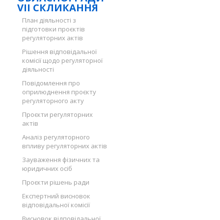
VII СКЛИКАННЯ
План діяльності з
підготовки проєктів
регуляторних актів
Рішення відповідальної
комісії щодо регуляторної
діяльності
Повідомлення про
оприлюднення проєкту
регуляторного акту
Проєкти регуляторних
актів
Аналіз регуляторного
впливу регуляторних актів
Зауваження фізичних та
юридичних осіб
Проєкти рішень ради
Експертний висновок
відповідальної комісії
Висновок відповідальної