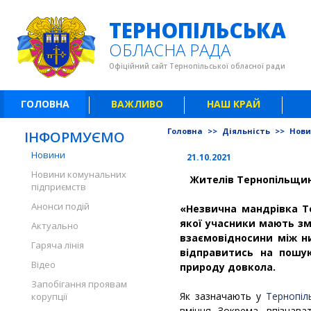
ТЕРНОПІЛЬСЬКА
ОБЛАСНА РАДА
Офіційний сайт Тернопільської обласної ради
ГОЛОВНА
ВАЖЛИВО
НАШ КРАЙ
Головна
>>
Діяльність
>>
Нов
ІНФОРМУЄМО
Новини
21.10.2021
Новини комунальних
Жителів Тернопільщин
підприємств
Анонси подій
«Незвична мандрівка Те
якої учасники мають змо
Актуально
взаємовідносини між н
Гаряча лінія
відправитись на пошук
Відео
природу довкола.
Запобігання проявам
Як зазначають у
Тернопіл
корупції
вміння. Зокрема, впізнава