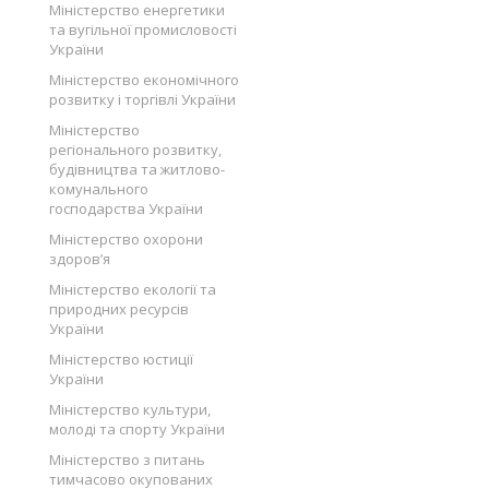
Міністерство енергетики
та вугільної промисловості
України
Міністерство економічного
розвитку і торгівлі України
Міністерство
регіонального розвитку,
будівництва та житлово-
комунального
господарства України
Міністерство охорони
здоров’я
Міністерство екології та
природних ресурсів
України
Міністерство юстиції
України
Міністерство культури,
молоді та спорту України
Міністерство з питань
тимчасово окупованих