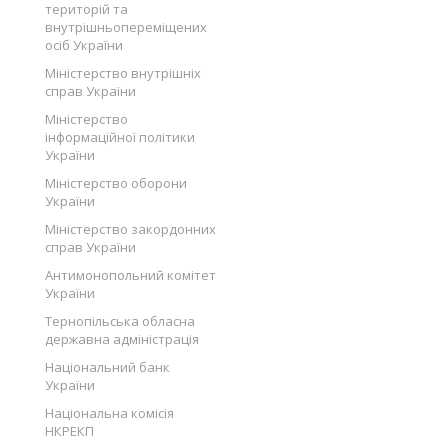
територій та
внутрішньопереміщених
осіб України
Міністерство внутрішніх
справ України
Міністерство
інформаційної політики
України
Міністерство оборони
України
Міністерство закордонних
справ України
Антимонопольний комітет
України
Тернопільська обласна
державна адміністрація
Національний банк
України
Національна комісія
НКРЕКП