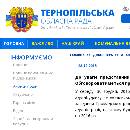
ТЕРНОПІЛЬСЬКА
ОБЛАСНА РАДА
Офіційний сайт Тернопільської обласної ради
ГОЛОВНА
ВАЖЛИВО
НАШ КРАЙ
КОМУНАЛЬНА В
Головна
>>
Діяльність
>>
Анон
ІНФОРМУЄМО
Новини
28.12.2015
Новини комунальних
До уваги представникі
підприємств
Обговорюватиметься про
Анонси подій
У середу, 30 грудня, 201
Актуально
адмінбудинку Тернопільсь
Гаряча лінія
засідання Громадської рад
адміністрації, на якому б
Відео
на 2016 рік.
Запобігання проявам
корупції