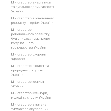
Міністерство енергетики
та вугільної промисловості
України
Міністерство економічного
розвитку і торгівлі України
Міністерство
регіонального розвитку,
будівництва та житлово-
комунального
господарства України
Міністерство охорони
здоров’я
Міністерство екології та
природних ресурсів
України
Міністерство юстиції
України
Міністерство культури,
молоді та спорту України
Міністерство з питань
тимчасово окупованих