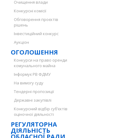
Очищення влади
Конкурсні комісії
Обговорення проєктів
рішень
Інвестиційний конкурс
Аукціон
ОГОЛОШЕННЯ
Конкурси на право оренди
комунального майна
Інформує РВ ФДМУ
На вимогу суду
Тендерні пропозиції
Державні закупівлі
Конкурсний відбір суб’єктів
оціночної діяльності
РЕГУЛЯТОРНА
ДІЯЛЬНІСТЬ
ОБЛАСНОЇ РАДИ