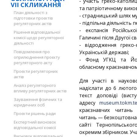
- участь греко-католи
VII СКЛИКАННЯ
та патріотичному вихова
План діяльності з
- страдницький шлях муч
підготовки проєктів
- підпільна діяльність 
регуляторних актів
- експансія Російськ
Рішення відповідальної
Галичині після Другої св
комісії щодо регуляторної
діяльності
- відродження греко-
Повідомлення про
Українській державі;
оприлюднення проєкту
- Фонд УГКЦ та Йос
регуляторного акту
обласному краєзнавчому
Проєкти регуляторних
актів
Для участі в науково
Аналіз регуляторного
надіслати до 6 лютого
впливу регуляторних актів
текст доповіді (вист
Зауваження фізичних та
адресу
museum.tokm.te
юридичних осіб
краєзнавчих читань
Проєкти рішень ради
читань — безкоштовна.
Експертний висновок
сайті Тернопільсько
відповідальної комісії
окремим збірником. Уч
Висновок відповідальної