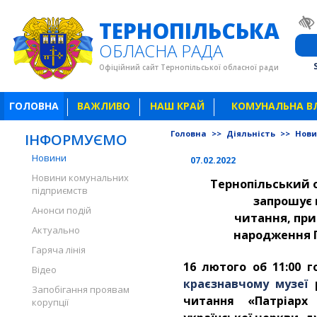
ТЕРНОПІЛЬСЬКА
ОБЛАСНА РАДА
Офіційний сайт Тернопільської обласної ради
ГОЛОВНА
ВАЖЛИВО
НАШ КРАЙ
КОМУНАЛЬНА В
Головна
>>
Діяльність
>>
Нов
ІНФОРМУЄМО
Новини
07.02.2022
Новини комунальних
Тернопільський 
підприємств
запрошує 
Анонси подій
читання, пр
Актуально
народження
Гаряча лінія
16 лютого об 11:00 г
Відео
краєзнавчому музеї
р
Запобігання проявам
читання «Патріар
корупції