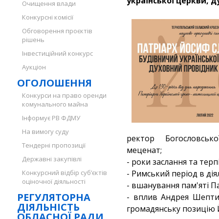
української церкви, д
Очищення влади
Конкурсні комісії
Обговорення проєктів
рішень
Інвестиційний конкурс
Аукціон
ОГОЛОШЕННЯ
Конкурси на право оренди
комунального майна
Інформує РВ ФДМУ
На вимогу суду
ректор Богословсько
Тендерні пропозиції
меценат;
Державні закупівлі
- роки заслання та терп
Конкурсний відбір суб’єктів
- Римський період в ді
оціночної діяльності
- вшанування пам'яті Па
РЕГУЛЯТОРНА
- вплив Андрея Шепти
ДІЯЛЬНІСТЬ
громадянську позицію 
ОБЛАСНОЇ РАДИ