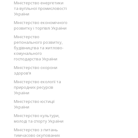
Міністерство енергетики
та вугільної промисловості
України
Міністерство економічного
розвитку і торгівлі України
Міністерство
регіонального розвитку,
будівництва та житлово-
комунального
господарства України
Міністерство охорони
здоров’я
Міністерство екології та
природних ресурсів
України
Міністерство юстиції
України
Міністерство культури,
молоді та спорту України
Міністерство з питань
тимчасово окупованих