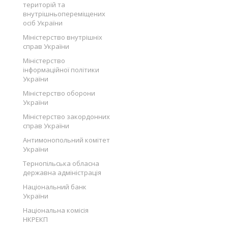
територій та
внутрішньопереміщених
осіб України
Міністерство внутрішніх
справ України
Міністерство
інформаційної політики
України
Міністерство оборони
України
Міністерство закордонних
справ України
Антимонопольний комітет
України
Тернопільська обласна
державна адміністрація
Національний банк
України
Національна комісія
НКРЕКП