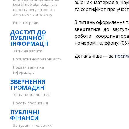
збірник матеріалів на
комісії про відповідність
та сертифікат про участ
проєкту регуляторного
акту вимогам Закону
З питань оформлення та
Рішення ради
звертатися до заступ
ДОСТУП ДО
роботи, координатора
ПУБЛІЧНОЇ
ІНФОРМАЦІЇ
номером телефону: (067)
Звіти на запити
Детальніше — за
посил
Нормативно-правові акти
Подати запит на
інформацію
ЗВЕРНЕННЯ
ГРОМАДЯН
Звіти на звернення
Подати звернення
ПУБЛІЧНІ
ФІНАНСИ
Звітування головних