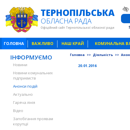
ТЕРНОПІЛЬСЬКА
ОБЛАСНА РАДА
Офіційний сайт Тернопільської обласної ради
ГОЛОВНА
ВАЖЛИВО
НАШ КРАЙ
КОМУНАЛЬНА В
Головна
>>
Діяльність
>>
Анон
ІНФОРМУЄМО
Новини
20.01.2016
Новини комунальних
підприємств
Анонси подій
Актуально
Гаряча лінія
Відео
Запобігання проявам
корупції