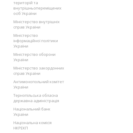
територій та
внутрішньопереміщених
осіб України
Міністерство внутрішніх
справ України
Міністерство
інформаційної політики
України
Міністерство оборони
України
Міністерство закордонних
справ України
Антимонопольний комітет
України
Тернопільська обласна
державна адміністрація
Національний банк
України
Національна комісія
НКРЕКП