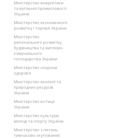
Міністерство енергетики
та вугільної промисловості
України
Міністерство економічного
розвитку і торгівлі України
Міністерство
регіонального розвитку,
будівництва та житлово-
комунального
господарства України
Міністерство охорони
здоров’я
Міністерство екології та
природних ресурсів
України
Міністерство юстиції
України
Міністерство культури,
молоді та спорту України
Міністерство з питань
тимчасово окупованих