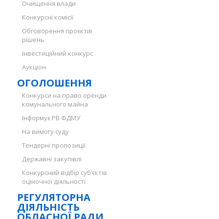
Очищення влади
Конкурсні комісії
Обговорення проєктів
рішень
Інвестиційний конкурс
Аукціон
ОГОЛОШЕННЯ
Конкурси на право оренди
комунального майна
Інформує РВ ФДМУ
На вимогу суду
Тендерні пропозиції
Державні закупівлі
Конкурсний відбір суб’єктів
оціночної діяльності
РЕГУЛЯТОРНА
ДІЯЛЬНІСТЬ
ОБЛАСНОЇ РАДИ