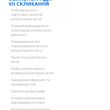
VII СКЛИКАННЯ
План діяльності з
підготовки проєктів
регуляторних актів
Рішення відповідальної
комісії щодо регуляторної
діяльності
Повідомлення про
оприлюднення проєкту
регуляторного акту
Проєкти регуляторних
актів
Аналіз регуляторного
впливу регуляторних актів
Зауваження фізичних та
юридичних осіб
Проєкти рішень ради
Експертний висновок
відповідальної комісії
Висновок відповідальної