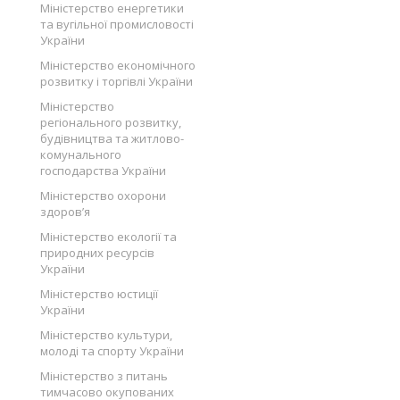
Міністерство енергетики
та вугільної промисловості
України
Міністерство економічного
розвитку і торгівлі України
Міністерство
регіонального розвитку,
будівництва та житлово-
комунального
господарства України
Міністерство охорони
здоров’я
Міністерство екології та
природних ресурсів
України
Міністерство юстиції
України
Міністерство культури,
молоді та спорту України
Міністерство з питань
тимчасово окупованих