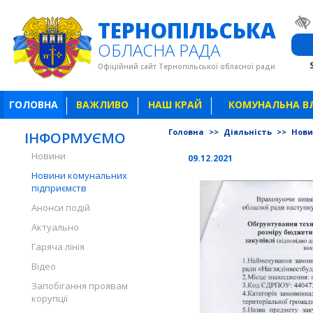
ТЕРНОПІЛЬСЬКА
ОБЛАСНА РАДА
Офіційний сайт Тернопільської обласної ради
ГОЛОВНА
ВАЖЛИВО
НАШ КРАЙ
КОМУНАЛЬНА В
Головна
>>
Діяльність
>>
Нови
ІНФОРМУЄМО
Новини
09.12.2021
Новини комунальних
підприємств
Анонси подій
Актуально
Гаряча лінія
Відео
Запобігання проявам
корупції