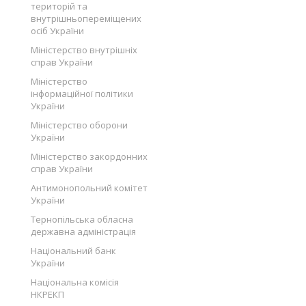
територій та
внутрішньопереміщених
осіб України
Міністерство внутрішніх
справ України
Міністерство
інформаційної політики
України
Міністерство оборони
України
Міністерство закордонних
справ України
Антимонопольний комітет
України
Тернопільська обласна
державна адміністрація
Національний банк
України
Національна комісія
НКРЕКП