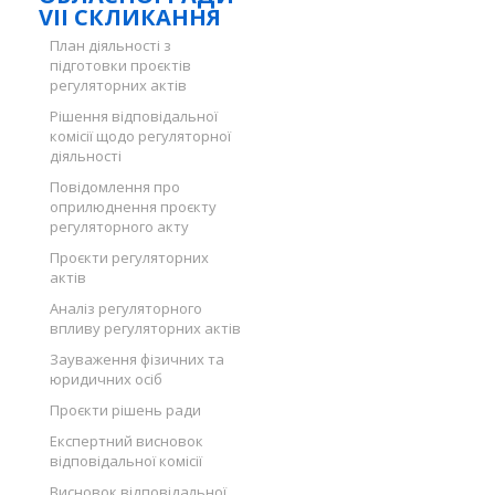
VII СКЛИКАННЯ
План діяльності з
підготовки проєктів
регуляторних актів
Рішення відповідальної
комісії щодо регуляторної
діяльності
Повідомлення про
оприлюднення проєкту
регуляторного акту
Проєкти регуляторних
актів
Аналіз регуляторного
впливу регуляторних актів
Зауваження фізичних та
юридичних осіб
Проєкти рішень ради
Експертний висновок
відповідальної комісії
Висновок відповідальної