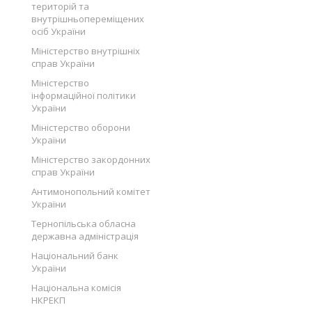
територій та
внутрішньопереміщених
осіб України
Міністерство внутрішніх
справ України
Міністерство
інформаційної політики
України
Міністерство оборони
України
Міністерство закордонних
справ України
Антимонопольний комітет
України
Тернопільська обласна
державна адміністрація
Національний банк
України
Національна комісія
НКРЕКП