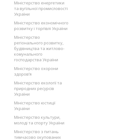
Міністерство енергетики
та вугільної промисловості
України
Міністерство економічного
розвитку і торгівлі України
Міністерство
регіонального розвитку,
будівництва та житлово-
комунального
господарства України
Міністерство охорони
здоров’я
Міністерство екології та
природних ресурсів
України
Міністерство юстиції
України
Міністерство культури,
молоді та спорту України
Міністерство з питань
тимчасово окупованих