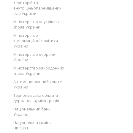
територій та
внутрішньопереміщених
осіб України
Міністерство внутрішніх
справ України
Міністерство
інформаційної політики
України
Міністерство оборони
України
Міністерство закордонних
справ України
Антимонопольний комітет
України
Тернопільська обласна
державна адміністрація
Національний банк
України
Національна комісія
НКРЕКП