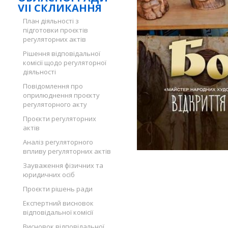
VII СКЛИКАННЯ
План діяльності з
підготовки проєктів
регуляторних актів
Рішення відповідальної
комісії щодо регуляторної
діяльності
Повідомлення про
оприлюднення проєкту
регуляторного акту
Проєкти регуляторних
актів
Аналіз регуляторного
впливу регуляторних актів
Зауваження фізичних та
юридичних осіб
Проєкти рішень ради
Експертний висновок
відповідальної комісії
Висновок відповідальної