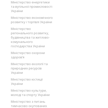
Міністерство енергетики
та вугільної промисловості
України
Міністерство економічного
розвитку і торгівлі України
Міністерство
регіонального розвитку,
будівництва та житлово-
комунального
господарства України
Міністерство охорони
здоров’я
Міністерство екології та
природних ресурсів
України
Міністерство юстиції
України
Міністерство культури,
молоді та спорту України
Міністерство з питань
тимчасово окупованих