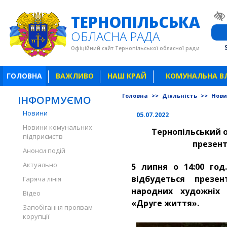
ТЕРНОПІЛЬСЬКА
ОБЛАСНА РАДА
Офіційний сайт Тернопільської обласної ради
ГОЛОВНА
ВАЖЛИВО
НАШ КРАЙ
КОМУНАЛЬНА В
Головна
>>
Діяльність
>>
Нов
ІНФОРМУЄМО
Новини
05.07.2022
Новини комунальних
Тернопільський 
підприємств
презент
Анонси подій
Актуально
5 липня о 14:00 год
відбудеться презен
Гаряча лінія
народних художніх 
Відео
«Друге життя».
Запобігання проявам
корупції