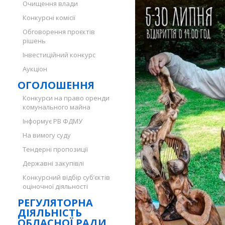
Очищення влади
Конкурсні комісії
Обговорення проєктів
рішень
Інвестиційний конкурс
Аукціон
ОГОЛОШЕННЯ
Конкурси на право оренди
комунального майна
Інформує РВ ФДМУ
На вимогу суду
Тендерні пропозиції
Державні закупівлі
Конкурсний відбір суб’єктів
оціночної діяльності
РЕГУЛЯТОРНА
ДІЯЛЬНІСТЬ
ОБЛАСНОЇ РАДИ