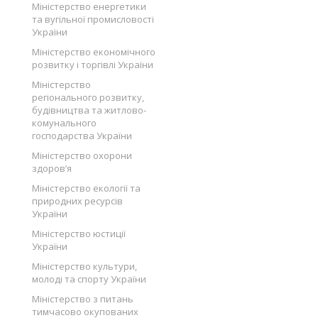
Міністерство енергетики
та вугільної промисловості
України
Міністерство економічного
розвитку і торгівлі України
Міністерство
регіонального розвитку,
будівництва та житлово-
комунального
господарства України
Міністерство охорони
здоров’я
Міністерство екології та
природних ресурсів
України
Міністерство юстиції
України
Міністерство культури,
молоді та спорту України
Міністерство з питань
тимчасово окупованих