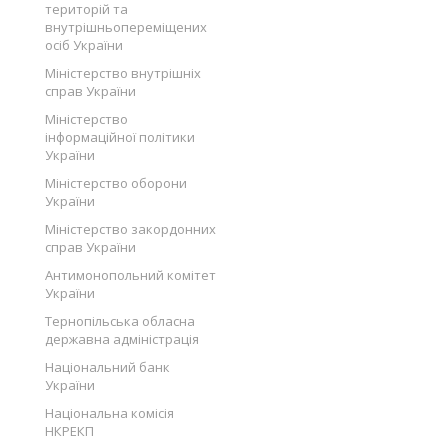
територій та
внутрішньопереміщених
осіб України
Міністерство внутрішніх
справ України
Міністерство
інформаційної політики
України
Міністерство оборони
України
Міністерство закордонних
справ України
Антимонопольний комітет
України
Тернопільська обласна
державна адміністрація
Національний банк
України
Національна комісія
НКРЕКП