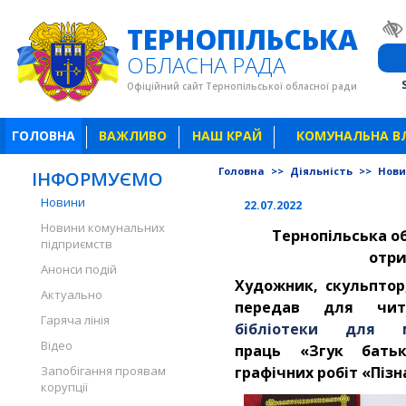
ТЕРНОПІЛЬСЬКА
ОБЛАСНА РАДА
Офіційний сайт Тернопільської обласної ради
ГОЛОВНА
ВАЖЛИВО
НАШ КРАЙ
КОМУНАЛЬНА В
Головна
>>
Діяльність
>>
Нов
ІНФОРМУЄМО
Новини
22.07.2022
Новини комунальних
Тернопільська о
підприємств
отр
Анонси подій
Художник, скульпто
Актуально
передав для чи
Гаряча лінія
бібліотеки для м
Відео
праць «Згук батьк
Запобігання проявам
графічних робіт «Пізн
корупції