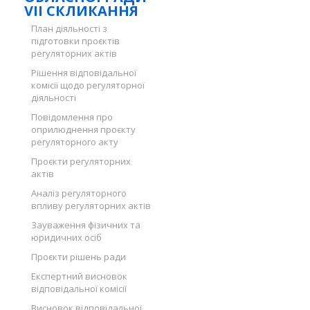
VII СКЛИКАННЯ
План діяльності з
підготовки проєктів
регуляторних актів
Рішення відповідальної
комісії щодо регуляторної
діяльності
Повідомлення про
оприлюднення проєкту
регуляторного акту
Проєкти регуляторних
актів
Аналіз регуляторного
впливу регуляторних актів
Зауваження фізичних та
юридичних осіб
Проєкти рішень ради
Експертний висновок
відповідальної комісії
Висновок відповідальної