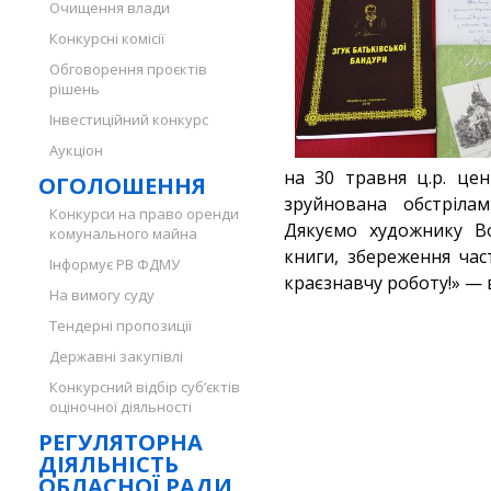
Очищення влади
Конкурсні комісії
Обговорення проєктів
рішень
Інвестиційний конкурс
Аукціон
на 30 травня ц.р. це
ОГОЛОШЕННЯ
зруйнована обстрілам
Конкурси на право оренди
Дякуємо художнику В
комунального майна
книги, збереження час
Інформує РВ ФДМУ
краєзнавчу роботу!» — 
На вимогу суду
Тендерні пропозиції
Державні закупівлі
Конкурсний відбір суб’єктів
оціночної діяльності
РЕГУЛЯТОРНА
ДІЯЛЬНІСТЬ
ОБЛАСНОЇ РАДИ