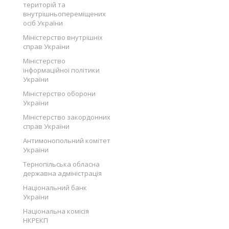
територій та
внутрішньопереміщених
осіб України
Міністерство внутрішніх
справ України
Міністерство
інформаційної політики
України
Міністерство оборони
України
Міністерство закордонних
справ України
Антимонопольний комітет
України
Тернопільська обласна
державна адміністрація
Національний банк
України
Національна комісія
НКРЕКП