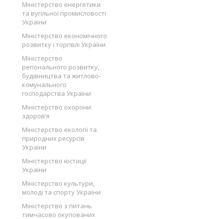
Міністерство енергетики
та вугільної промисловості
України
Міністерство економічного
розвитку і торгівлі України
Міністерство
регіонального розвитку,
будівництва та житлово-
комунального
господарства України
Міністерство охорони
здоров’я
Міністерство екології та
природних ресурсів
України
Міністерство юстиції
України
Міністерство культури,
молоді та спорту України
Міністерство з питань
тимчасово окупованих