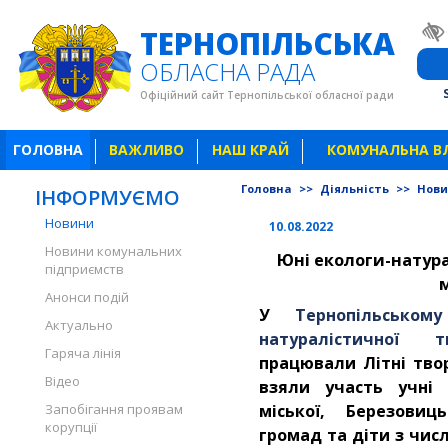
ТЕРНОПІЛЬСЬКА
ОБЛАСНА РАДА
Офіційний сайт Тернопільської обласної ради
ГОЛОВНА
ВАЖЛИВО
НАШ КРАЙ
КОМУНАЛЬНА В
Головна
>>
Діяльність
>>
Нов
ІНФОРМУЄМО
Новини
10.08.2022
Новини комунальних
Юні екологи-натур
підприємств
Анонси подій
У
Тернопільськом
Актуально
натуралістичної 
Гаряча лінія
працювали Літні твор
Відео
взяли участь учні 
Запобігання проявам
міської, Березовиць
корупції
громад та діти з чис