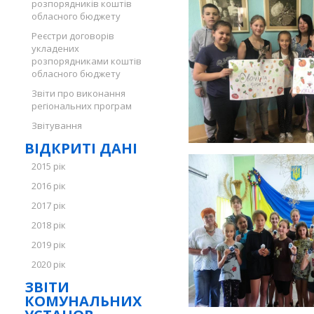
розпорядників коштів
обласного бюджету
Реєстри договорів
укладених
розпорядниками коштів
обласного бюджету
Звіти про виконання
регіональних програм
Звітування
ВІДКРИТІ ДАНІ
2015 рік
2016 рік
2017 рік
2018 рік
2019 рік
2020 рік
ЗВІТИ
КОМУНАЛЬНИХ