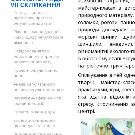
«Символи України», 
VII СКЛИКАННЯ
майстер-класах з виг
План діяльності з
природного матеріалу, 
підготовки проєктів
соломки, рогози, панно
регуляторних актів
природи доглядали за
Рішення відповідальної
морські свинки, щури
комісії щодо регуляторної
діяльності
шиншили, амадини)
різноманітні еколого-па
Повідомлення про
оприлюднення проєкту
в обласному етапі Всеу
регуляторного акту
патріотичної гри «Паро
Проєкти регуляторних
Спілкування дітей одн
актів
творчі майстер-клас
Аналіз регуляторного
практикуми, ігри, квест
впливу регуляторних актів
яка здатна відволікти
Зауваження фізичних та
юридичних осіб
стресу, спричинених 
центрі.
Проєкти рішень ради
Експертний висновок
відповідальної комісії
Висновок відповідальної