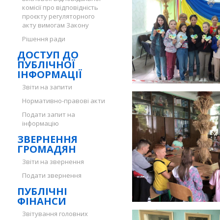
комісії про відповідність
проєкту регуляторного
акту вимогам Закону
Рішення ради
ДОСТУП ДО
ПУБЛІЧНОЇ
ІНФОРМАЦІЇ
Звіти на запити
Нормативно-правові акти
Подати запит на
інформацію
ЗВЕРНЕННЯ
ГРОМАДЯН
Звіти на звернення
Подати звернення
ПУБЛІЧНІ
ФІНАНСИ
Звітування головних