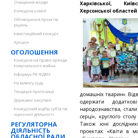
Очищення влади
Харківської, Київ
Херсонської областей 
Конкурсні комісії
Обговорення проєктів
рішень
Інвестиційний конкурс
Аукціон
ОГОЛОШЕННЯ
Конкурси на право оренди
комунального майна
Інформує РВ ФДМУ
На вимогу суду
Тендерні пропозиції
домашніх тварин». Від
Державні закупівлі
одержати додаткові
народознавства, стали
Конкурсний відбір суб’єктів
оціночної діяльності
серці», круглого стол
РЕГУЛЯТОРНА
Також юні дослідник
ДІЯЛЬНІСТЬ
проектах: «Квіти в м
ОБЛАСНОЇ РАДИ