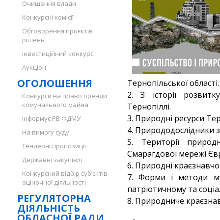
Очищення влади
Конкурсні комісії
Обговорення проєктів
рішень
Інвестиційний конкурс
Аукціон
ОГОЛОШЕННЯ
Тернопільської області.
2. З історії розвитк
Конкурси на право оренди
комунального майна
Тернопіллі.
3. Природні ресурси Те
Інформує РВ ФДМУ
4. Природодослідники з
На вимогу суду
5. Території природ
Тендерні пропозиції
Смарагдової мережі Єв
Державні закупівлі
6. Природні краєзнавчо
Конкурсний відбір суб’єктів
7. Форми і методи му
оціночної діяльності
патріотичному та соціа
РЕГУЛЯТОРНА
8. Природниче краєзна
ДІЯЛЬНІСТЬ
ОБЛАСНОЇ РАДИ