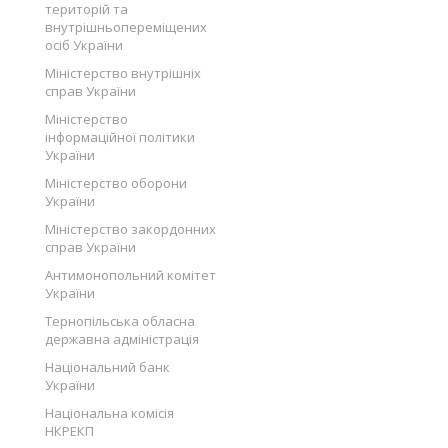
територій та
внутрішньопереміщених
осіб України
Міністерство внутрішніх
справ України
Міністерство
інформаційної політики
України
Міністерство оборони
України
Міністерство закордонних
справ України
Антимонопольний комітет
України
Тернопільська обласна
державна адміністрація
Національний банк
України
Національна комісія
НКРЕКП