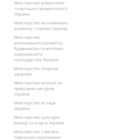
Міністерство енергетики
та вугільної промисловості
України
Міністерство економічного
розвитку і торгівлі України
Міністерство
регіонального розвитку,
будівництва та житлово-
комунального
господарства України
Міністерство охорони
здоров’я
Міністерство екології та
природних ресурсів
України
Міністерство юстиції
України
Міністерство культури,
молоді та спорту України
Міністерство з питань
тимчасово окупованих