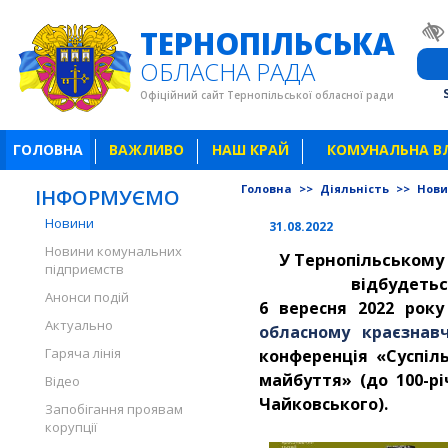
ТЕРНОПІЛЬСЬКА
ОБЛАСНА РАДА
Офіційний сайт Тернопільської обласної ради
ГОЛОВНА
ВАЖЛИВО
НАШ КРАЙ
КОМУНАЛЬНА В
Головна
>>
Діяльність
>>
Нов
ІНФОРМУЄМО
Новини
31.08.2022
Новини комунальних
У Тернопільському
підприємств
відбудетьс
Анонси подій
6 вересня 2022 року
Актуально
обласному краєзна
Гаряча лінія
конференція «Суспіль
майбуття» (до 100-р
Відео
Чайковського).
Запобігання проявам
корупції