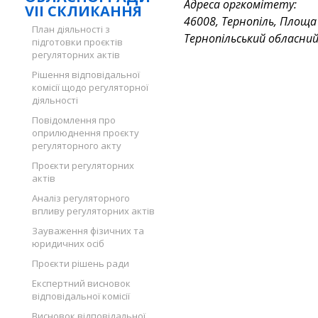
Адреса оргкомітету:
VII СКЛИКАННЯ
46008, Тернопіль, Площа
План діяльності з
Тернопільський обласний
підготовки проєктів
регуляторних актів
Рішення відповідальної
комісії щодо регуляторної
діяльності
Повідомлення про
оприлюднення проєкту
регуляторного акту
Проєкти регуляторних
актів
Аналіз регуляторного
впливу регуляторних актів
Зауваження фізичних та
юридичних осіб
Проєкти рішень ради
Експертний висновок
відповідальної комісії
Висновок відповідальної