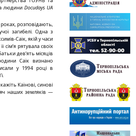
артнерства ТОУНБ та
ва людини
Docudays UA
 роках, розповідають,
чої загибелі. Одна з
имів-Саїк, якій у часи
її сім’я рятувала своїх
 батьки дев’ять місяців
родини Саїк визнано
исали у 1994 році в
ї.
кажіть Каїнові, синові
сяч наших земляків —