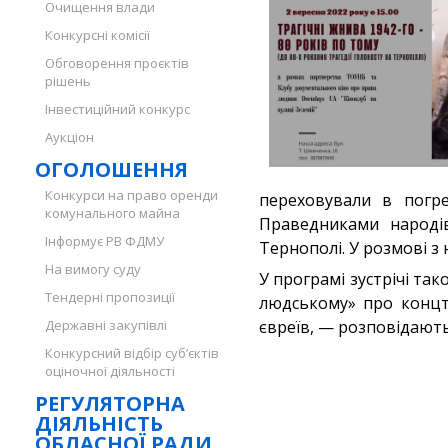
Очищення влади
Конкурсні комісії
Обговорення проєктів
рішень
Інвестиційний конкурс
Аукціон
ОГОЛОШЕННЯ
Конкурси на право оренди
переховували в погре
комунального майна
Праведниками народів
Інформує РВ ФДМУ
Тернополі. У розмові з 
На вимогу суду
У програмі зустрічі так
Тендерні пропозиції
людському» про концта
Державні закупівлі
євреїв, — розповідають 
Конкурсний відбір суб’єктів
оціночної діяльності
РЕГУЛЯТОРНА
ДІЯЛЬНІСТЬ
ОБЛАСНОЇ РАДИ