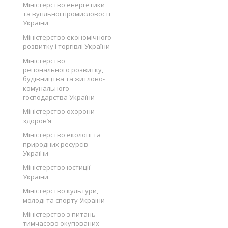
Міністерство енергетики
та вугільної промисловості
України
Міністерство економічного
розвитку і торгівлі України
Міністерство
регіонального розвитку,
будівництва та житлово-
комунального
господарства України
Міністерство охорони
здоров’я
Міністерство екології та
природних ресурсів
України
Міністерство юстиції
України
Міністерство культури,
молоді та спорту України
Міністерство з питань
тимчасово окупованих