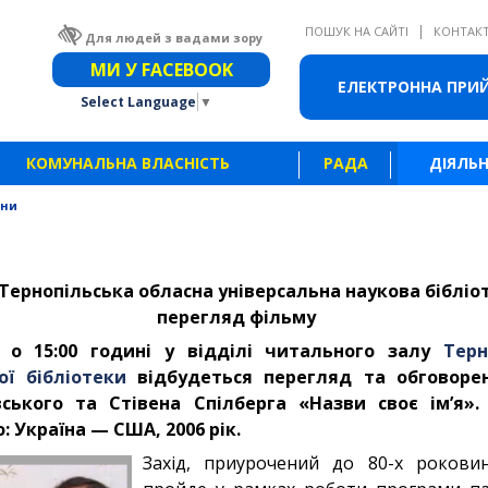
|
ПОШУК НА САЙТІ
КОНТАК
Для людей з вадами зору
Звичайна версія сайту
МИ У FACEBOOK
ЕЛЕКТРОННА ПРИ
Select Language
▼
КОМУНАЛЬНА ВЛАСНІСТЬ
РАДА
ДІЯЛЬН
ини
: Тернопільська обласна універсальна наукова біблі
перегляд фільму
 о 15:00 годині у відділі читального залу
Терн
ої бібліотеки
відбудеться
перегляд та обговоре
вського та Стівена Спілберга «Назви своє ім’я»
 Україна — США, 2006 рік.
Захід, приурочений до 80-х роковин