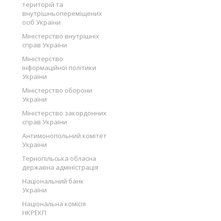
територій та
внутрішньопереміщених
осіб України
Міністерство внутрішніх
справ України
Міністерство
інформаційної політики
України
Міністерство оборони
України
Міністерство закордонних
справ України
Антимонопольний комітет
України
Тернопільська обласна
державна адміністрація
Національний банк
України
Національна комісія
НКРЕКП