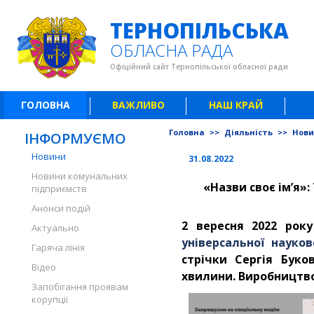
ТЕРНОПІЛЬСЬКА
ОБЛАСНА РАДА
Офіційний сайт Тернопільської обласної ради
ГОЛОВНА
ВАЖЛИВО
НАШ КРАЙ
Головна
>>
Діяльність
>>
Нов
ІНФОРМУЄМО
Новини
31.08.2022
Новини комунальних
«Назви своє ім’я»
підприємств
Анонси подій
2 вересня 2022 року
Актуально
універсальної науков
Гаряча лінія
стрічки Сергія Буко
Відео
хвилини. Виробництво:
Запобігання проявам
корупції