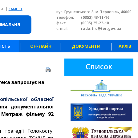
|
ТИ
КАБІНЕТ
вул. Грушевського 8, м. Тернопіль, 46000
телефон:
(0352) 43-11-16
факс:
(0035) 25-22-10
ЙМАЛЬНЯ
e-mail:
rada.trc@tor.gov.ua
ІСТЬ
ОН-ЛАЙН
ДОКУМЕНТИ
АРХІВ
Список
отека запрошує на
опільської обласної
ння документальної
. Метраж фільму 92
 трагедії Голокосту,