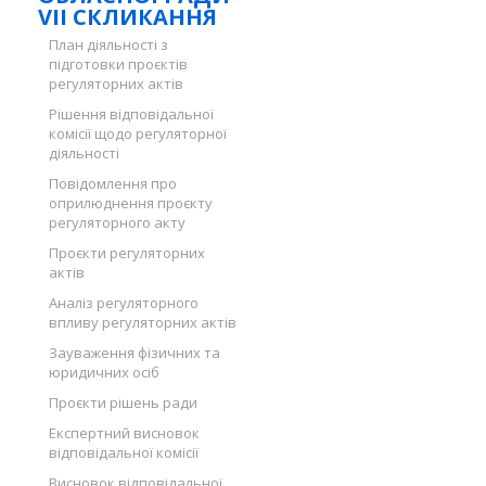
VII СКЛИКАННЯ
План діяльності з
підготовки проєктів
регуляторних актів
Рішення відповідальної
комісії щодо регуляторної
діяльності
Повідомлення про
оприлюднення проєкту
регуляторного акту
Проєкти регуляторних
актів
Аналіз регуляторного
впливу регуляторних актів
Зауваження фізичних та
юридичних осіб
Проєкти рішень ради
Експертний висновок
відповідальної комісії
Висновок відповідальної