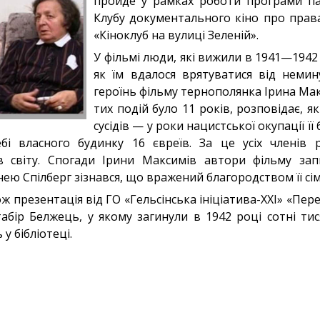
пройде у рамках роботи програми п
Клубу документального кіно про пра
«Кіноклуб на вулиці Зеленій».
У фільмі люди, які вижили в 1941—1942
як їм вдалося врятуватися від немину
героїнь фільму тернополянка Ірина Макс
тих подій було 11 років, розповідає, як 
сусідів — у роки нацистської окупації її
бі власного будинку 16 євреїв. За це усіх членів 
 світу. Спогади Ірини Максимів автори фільму зап
нею Спілберг зізнався, що вражений благородством її сім’
ож презентація від ГО «Гельсінська ініціатива-ХХІ» «Пере
бір Белжець, у якому загинули в 1942 році сотні ти
у бібліотеці.