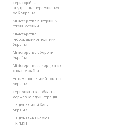
територій та
внутрішньопереміщених
осіб України
Міністерство внутрішніх
справ України
Міністерство
інформаційної політики
України
Міністерство оборони
України
Міністерство закордонних
справ України
Антимонопольний комітет
України
Тернопільська обласна
державна адміністрація
Національний банк
України
Національна комісія
НКРЕКП