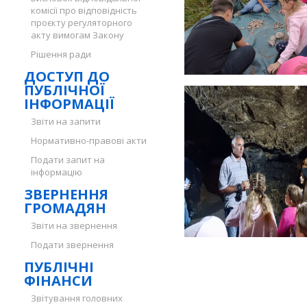
комісії про відповідність
проєкту регуляторного
акту вимогам Закону
Рішення ради
ДОСТУП ДО
ПУБЛІЧНОЇ
ІНФОРМАЦІЇ
Звіти на запити
Нормативно-правові акти
Подати запит на
інформацію
ЗВЕРНЕННЯ
ГРОМАДЯН
Звіти на звернення
Подати звернення
ПУБЛІЧНІ
ФІНАНСИ
Звітування головних