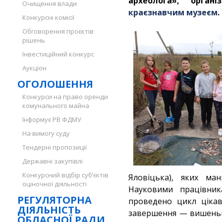
археолога», орган
Очищення влади
краєзнавчим музеєм
.
Конкурсні комісії
Обговорення проєктів
рішень
Інвестиційний конкурс
Аукціон
ОГОЛОШЕННЯ
Конкурси на право оренди
комунального майна
Інформує РВ ФДМУ
На вимогу суду
Тендерні пропозиції
Державні закупівлі
Конкурсний відбір суб’єктів
Яловіцька
), яких ман
оціночної діяльності
Науковими працівни
РЕГУЛЯТОРНА
проведено цикл цікав
ДІЯЛЬНІСТЬ
завершення — вишенька
ОБЛАСНОЇ РАДИ