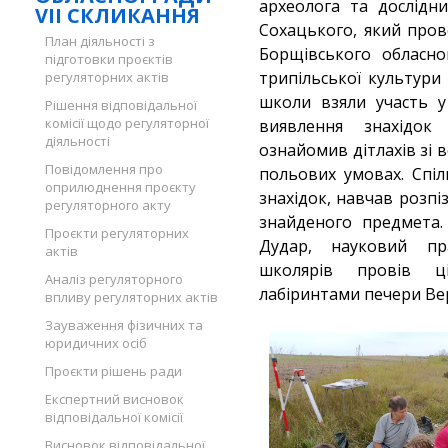
археолога та дослідн
VII СКЛИКАННЯ
Сохацького, який пров
План діяльності з
Борщівського обласн
підготовки проєктів
трипільської культури
регуляторних актів
школи взяли участь у
Рішення відповідальної
комісії щодо регуляторної
виявлення знахідок
діяльності
ознайомив дітлахів зі
Повідомлення про
польових умовах. Спі
оприлюднення проєкту
знахідок, навчав розп
регуляторного акту
знайденого предмета.
Проєкти регуляторних
Дудар, науковий пр
актів
школярів провів ц
Аналіз регуляторного
лабіринтами печери Вер
впливу регуляторних актів
Зауваження фізичних та
юридичних осіб
Проєкти рішень ради
Експертний висновок
відповідальної комісії
Висновок відповідальної