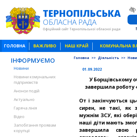
ТЕРНОПІЛЬСЬКА
ОБЛАСНА РАДА
Офіційний сайт Тернопільської обласної ради
ГОЛОВНА
ВАЖЛИВО
НАШ КРАЙ
КОМУНАЛЬНА В
Головна
>>
Діяльність
>>
Нов
ІНФОРМУЄМО
Новини
01.09.2022
Новини комунальних
У Борщівському о
підприємств
завершила роботу 
Анонси подій
Актуально
От і закінчуються цьо
сирен, не такі, як
Гаряча лінія
мужнім ЗСУ, які обері
Відео
наші діти мають змог
Запобігання проявам
завершила свою 
корупції