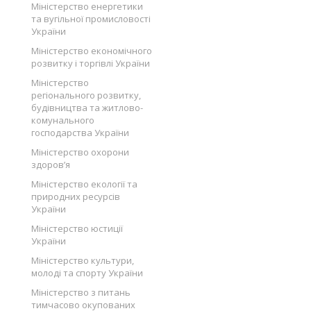
Міністерство енергетики
та вугільної промисловості
України
Міністерство економічного
розвитку і торгівлі України
Міністерство
регіонального розвитку,
будівництва та житлово-
комунального
господарства України
Міністерство охорони
здоров’я
Міністерство екології та
природних ресурсів
України
Міністерство юстиції
України
Міністерство культури,
молоді та спорту України
Міністерство з питань
тимчасово окупованих