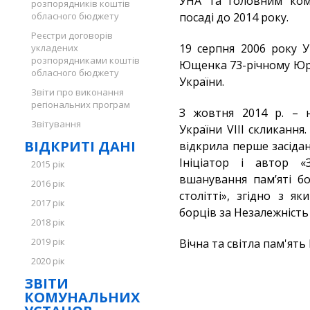
УНА та головним ком
розпорядників коштів
обласного бюджету
посаді до 2014 року.
Реєстри договорів
19 серпня 2006 року 
укладених
розпорядниками коштів
Ющенка 73-річному Юр
обласного бюджету
України.
Звіти про виконання
регіональних програм
З жовтня 2014 р. – 
Звітування
України VIII скликання
ВІДКРИТІ ДАНІ
відкрила перше засіда
Ініціатор і автор 
2015 рік
вшанування пам’яті бо
2016 рік
столітті», згідно з 
2017 рік
борців за Незалежність 
2018 рік
2019 рік
Вічна та світла пам'ять
2020 рік
ЗВІТИ
КОМУНАЛЬНИХ