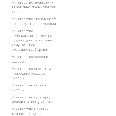
Міністерство енергетики
та вугільної промисловості
України
Міністерство економічного
розвитку і торгівлі України
Міністерство
регіонального розвитку,
будівництва та житлово-
комунального
господарства України
Міністерство охорони
здоров’я
Міністерство екології та
природних ресурсів
України
Міністерство юстиції
України
Міністерство культури,
молоді та спорту України
Міністерство з питань
тимчасово окупованих