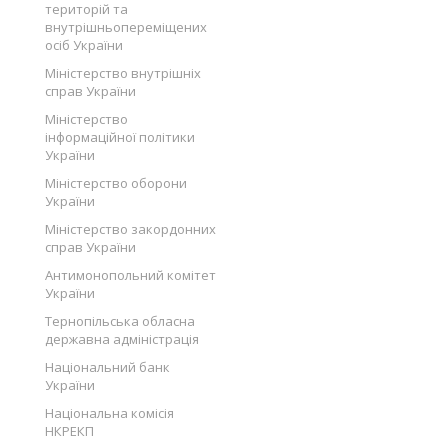
територій та
внутрішньопереміщених
осіб України
Міністерство внутрішніх
справ України
Міністерство
інформаційної політики
України
Міністерство оборони
України
Міністерство закордонних
справ України
Антимонопольний комітет
України
Тернопільська обласна
державна адміністрація
Національний банк
України
Національна комісія
НКРЕКП