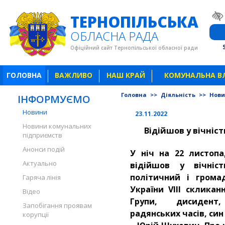
ТЕРНОПІЛЬСЬКА
ОБЛАСНА РАДА
Офіційний сайт Тернопільської обласної ради
ГОЛОВНА
ВАЖЛИВО
НАШ КРАЙ
КОМУНАЛЬНА В
Головна
>>
Діяльність
>>
Нов
ІНФОРМУЄМО
Новини
23.11.2022
Новини комунальних
Відійшов у вічніс
підприємств
Анонси подій
У ніч на 22 листопа
Актуально
відійшов у вічніст
політичний і грома
Гаряча лінія
України VIII скликан
Відео
Групи, дисидент,
Запобігання проявам
радянських часів, си
корупції