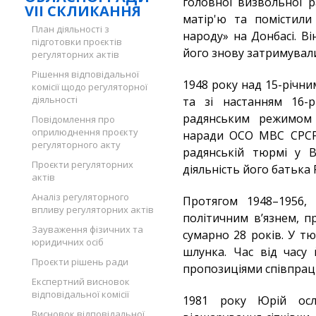
головної визвольної р
VII СКЛИКАННЯ
матір'ю та помістили
План діяльності з
народу» на Донбасі. Ві
підготовки проєктів
його знову затримувал
регуляторних актів
Рішення відповідальної
1948 року над 15-річн
комісії щодо регуляторної
діяльності
та зі настанням 16-р
радянським режимом (
Повідомлення про
оприлюднення проєкту
наради ОСО МВС СРСР 
регуляторного акту
радянській тюрмі у В
Проєкти регуляторних
діяльність його батька
актів
Аналіз регуляторного
Протягом 1948–1956, 
впливу регуляторних актів
політичним вʼязнем, п
Зауваження фізичних та
сумарно 28 років. У т
юридичних осіб
шлунка. Час від часу
Проєкти рішень ради
пропозиціями співпраці 
Експертний висновок
відповідальної комісії
1981 року Юрій осл
Висновок відповідальної