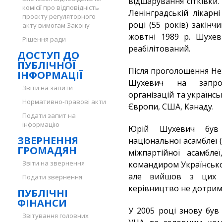
відшарування сітківки. 
комісії про відповідність
Ленінградській лікарн
проєкту регуляторного
році (55 років) закінч
акту вимогам Закону
жовтні 1989 р. Шухев
Рішення ради
реабілітований.
ДОСТУП ДО
ПУБЛІЧНОЇ
Після проголошення Не
ІНФОРМАЦІЇ
Шухевич на запрош
Звіти на запити
організацій та українсь
Нормативно-правові акти
Європи, США, Канаду.
Подати запит на
інформацію
Юрій Шухевич був с
ЗВЕРНЕННЯ
національної асамблеї (
ГРОМАДЯН
міжпартійної асамбле
Звіти на звернення
командиром Українсько
але вийшов з цих о
Подати звернення
керівництво не дотриму
ПУБЛІЧНІ
ФІНАНСИ
У 2005 році знову був
Звітування головних