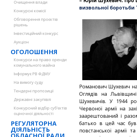
– Юрій Шухевич. Про 
Очищення влади
визвольної боротьби
Конкурсні комісії
Обговорення проєктів
рішень
Інвестиційний конкурс
Аукціон
ОГОЛОШЕННЯ
Конкурси на право оренди
комунального майна
Інформує РВ ФДМУ
На вимогу суду
Романович Шухевич нар
Тендерні пропозиції
Оглядів на Львівщин
Державні закупівлі
Шухевичів. У 1944 ро
Конкурсний відбір суб’єктів
Червоної армії на зах
оціночної діяльності
заарештований і разом
РЕГУЛЯТОРНА
батько в цей час був
ДІЯЛЬНІСТЬ
повстанської армії та
ОБЛАСНОЇ РАДИ