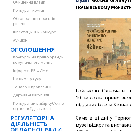
музеї
можна оглянути 
Очищення влади
Почаївському монасти
Конкурсні комісії
Обговорення проєктів
рішень
Інвестиційний конкурс
Аукціон
ОГОЛОШЕННЯ
Конкурси на право оренди
комунального майна
Інформує РВ ФДМУ
На вимогу суду
Тендерні пропозиції
Гойською. Одночасно 
Державні закупівлі
10 волоків орних земе
Конкурсний відбір суб’єктів
підданих із села Кімнатк
оціночної діяльності
РЕГУЛЯТОРНА
Саме в ці дні у Терно
ДІЯЛЬНІСТЬ
музеї відкрита виставк
ОБЛАСНОЇ РАДИ