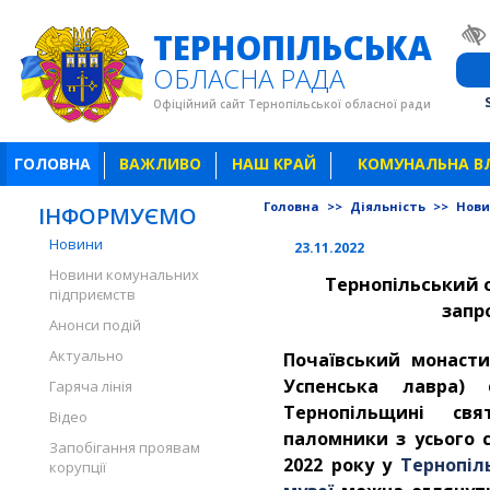
ТЕРНОПІЛЬСЬКА
ОБЛАСНА РАДА
Офіційний сайт Тернопільської обласної ради
ГОЛОВНА
ВАЖЛИВО
НАШ КРАЙ
КОМУНАЛЬНА В
Головна
>>
Діяльність
>>
Нов
ІНФОРМУЄМО
Новини
23.11.2022
Новини комунальних
Тернопільський 
підприємств
запр
Анонси подій
Актуально
Почаївський монасти
Успенська лавра)
Гаряча лінія
Тернопільщині св
Відео
паломники з усього с
Запобігання проявам
2022 року у
Тернопіл
корупції