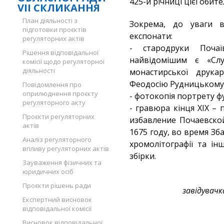
425-й річниці цієї обител
VII СКЛИКАННЯ
План діяльності з
Зокрема, до уваги ві
підготовки проєктів
експонати:
регуляторних актів
- стародруки Почаї
Рішення відповідальної
найвідомішим є «Слу
комісії щодо регуляторної
діяльності
монастирської друкар
Феодосію Рудницькому
Повідомлення про
оприлюднення проєкту
- фотокопія портрету 
регуляторного акту
- гравюра кінця ХІХ – 
Проєкти регуляторних
избавление Почаевско
актів
1675 году, во время Зб
Аналіз регуляторного
хромолітографії та ін
впливу регуляторних актів
збірки.
Зауваження фізичних та
юридичних осіб
Проєкти рішень ради
завідувачк
Експертний висновок
відповідальної комісії
Висновок відповідальної