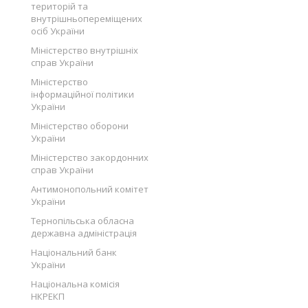
територій та
внутрішньопереміщених
осіб України
Міністерство внутрішніх
справ України
Міністерство
інформаційної політики
України
Міністерство оборони
України
Міністерство закордонних
справ України
Антимонопольний комітет
України
Тернопільська обласна
державна адміністрація
Національний банк
України
Національна комісія
НКРЕКП