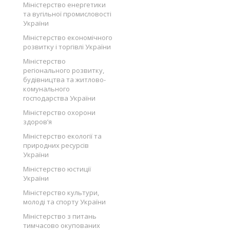
Міністерство енергетики
та вугільної промисловості
України
Міністерство економічного
розвитку і торгівлі України
Міністерство
регіонального розвитку,
будівництва та житлово-
комунального
господарства України
Міністерство охорони
здоров’я
Міністерство екології та
природних ресурсів
України
Міністерство юстиції
України
Міністерство культури,
молоді та спорту України
Міністерство з питань
тимчасово окупованих