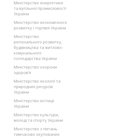
Міністерство енергетики
та вугільної промисловості
України
Міністерство економічного
розвитку і торгівлі України
Міністерство
регіонального розвитку,
будівництва та житлово-
комунального
господарства України
Міністерство охорони
здоров’я
Міністерство екології та
природних ресурсів
України
Міністерство юстиції
України
Міністерство культури,
молоді та спорту України
Міністерство з питань
тимчасово окупованих