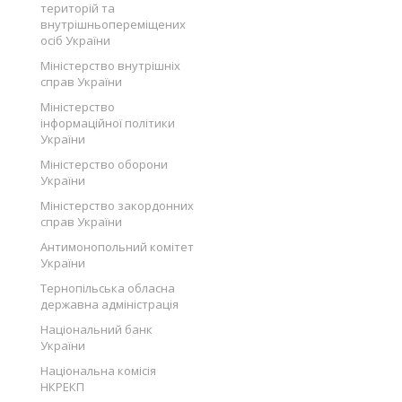
територій та
внутрішньопереміщених
осіб України
Міністерство внутрішніх
справ України
Міністерство
інформаційної політики
України
Міністерство оборони
України
Міністерство закордонних
справ України
Антимонопольний комітет
України
Тернопільська обласна
державна адміністрація
Національний банк
України
Національна комісія
НКРЕКП