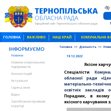
ТЕРНОПІЛЬСЬКА
ОБЛАСНА РАДА
Офіційний сайт Тернопільської обласної ради
ГОЛОВНА
ВАЖЛИВО
НАШ КРАЙ
КОМУНАЛЬНА В
Головна
>>
Діяльність
>>
Нов
ІНФОРМУЄМО
Новини
19.12.2022
Новини комунальних
Якісне харч
підприємств
Спеціалісти
Комуна
Анонси подій
обласної ради «Цен
Актуально
матеріально-техні
Гаряча лінія
освітніх закладів о
Відео
Порадник, в якому
Запобігання проявам
якісного харчування з
корупції