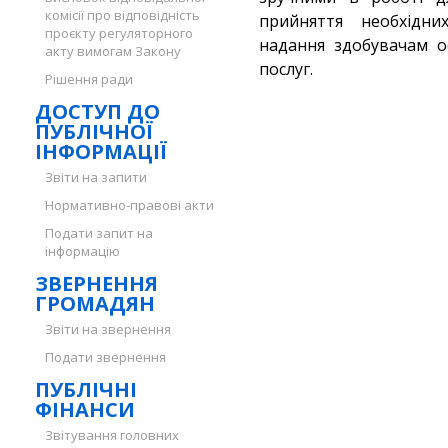
комісії про відповідність
прийняття необхідни
проєкту регуляторного
надання здобувачам ос
акту вимогам Закону
послуг.
Рішення ради
ДОСТУП ДО
ПУБЛІЧНОЇ
ІНФОРМАЦІЇ
Звіти на запити
Нормативно-правові акти
Подати запит на
інформацію
ЗВЕРНЕННЯ
ГРОМАДЯН
Звіти на звернення
Подати звернення
ПУБЛІЧНІ
ФІНАНСИ
Звітування головних