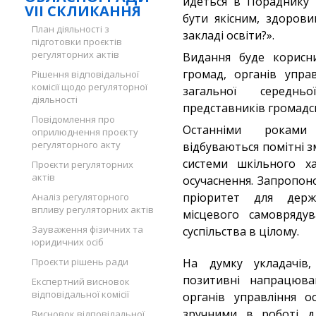
йдеться в Пораднику 
VII СКЛИКАННЯ
бути якісним, здорови
План діяльності з
закладі освіти?».
підготовки проєктів
регуляторних актів
Видання буде корисни
громад, органів управ
Рішення відповідальної
комісії щодо регуляторної
загальної середньо
діяльності
представників громадсь
Повідомлення про
Останніми роками
оприлюднення проєкту
регуляторного акту
відбуваються помітні з
системи шкільного х
Проєкти регуляторних
актів
осучаснення. Запропо
пріоритет для держ
Аналіз регуляторного
впливу регуляторних актів
місцевого самоврядув
Зауваження фізичних та
суспільства в цілому.
юридичних осіб
Проєкти рішень ради
На думку укладачів
позитивні напрацюва
Експертний висновок
відповідальної комісії
органів управління ос
зручними в роботі д
Висновок відповідальної