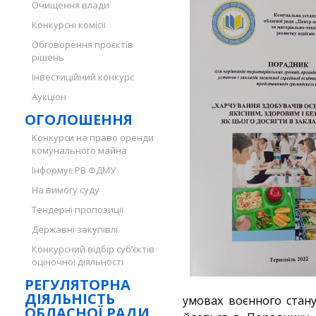
Очищення влади
Конкурсні комісії
Обговорення проєктів
рішень
Інвестиційний конкурс
Аукціон
ОГОЛОШЕННЯ
Конкурси на право оренди
комунального майна
Інформує РВ ФДМУ
На вимогу суду
Тендерні пропозиції
Державні закупівлі
Конкурсний відбір суб’єктів
оціночної діяльності
РЕГУЛЯТОРНА
ДІЯЛЬНІСТЬ
умовах воєнного стану
ОБЛАСНОЇ РАДИ