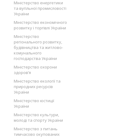
Міністерство енергетики
та вугільної промисловості
України
Міністерство економічного
розвитку і торгівлі України
Міністерство
регіонального розвитку,
будівництва та житлово-
комунального
господарства України
Міністерство охорони
здоров’я
Міністерство екології та
природних ресурсів
України
Міністерство юстиції
України
Міністерство культури,
молоді та спорту України
Міністерство з питань
тимчасово окупованих