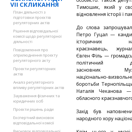
особисто. Також депут
VII СКЛИКАННЯ
Тимошик, який у сво
План діяльності з
відновлення історії і па
підготовки проєктів
регуляторних актів
До слова запрошували
Рішення відповідальної
Петро Гуцал — канди
комісії щодо регуляторної
історичних на
діяльності
краєзнавець, журналі
Повідомлення про
оприлюднення проєкту
Євген Філь — громадс
регуляторного акту
політичний ді
Проєкти регуляторних
засновник Муз
актів
національно-визвольн
Аналіз регуляторного
боротьби Тернопільщи
впливу регуляторних актів
Наталія Чеканова — 
Зауваження фізичних та
обласного краєзнавчог
юридичних осіб
Проєкти рішень ради
Захід був наповнен
Експертний висновок
народного хору націона
відповідальної комісії
Висновок відповідальної
Крім цього у музеї 