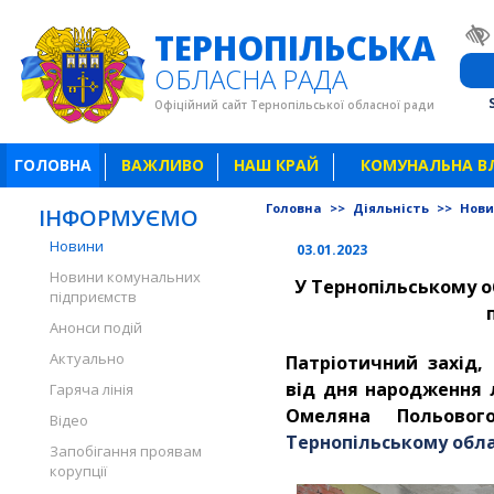
ТЕРНОПІЛЬСЬКА
ОБЛАСНА РАДА
Офіційний сайт Тернопільської обласної ради
ГОЛОВНА
ВАЖЛИВО
НАШ КРАЙ
КОМУНАЛЬНА В
Головна
>>
Діяльність
>>
Нов
ІНФОРМУЄМО
Новини
03.01.2023
Новини комунальних
У Тернопільському о
підприємств
Анонси подій
Актуально
Патріотичний захід,
від дня народження 
Гаряча лінія
Омеляна Польовог
Відео
Тернопільському обл
Запобігання проявам
корупції