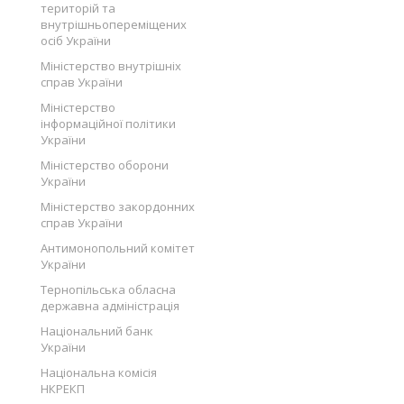
територій та
внутрішньопереміщених
осіб України
Міністерство внутрішніх
справ України
Міністерство
інформаційної політики
України
Міністерство оборони
України
Міністерство закордонних
справ України
Антимонопольний комітет
України
Тернопільська обласна
державна адміністрація
Національний банк
України
Національна комісія
НКРЕКП