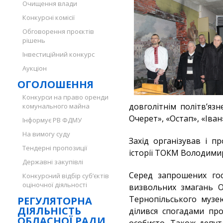
Очищення влади
Конкурсні комісії
Обговорення проєктів
рішень
Інвестиційний конкурс
Аукціон
ОГОЛОШЕННЯ
Конкурси на право оренди
довголітнім політвʼяз
комунального майна
Очерет», «Остап», «Іван»
Інформує РВ ФДМУ
На вимогу суду
Захід організував і пр
Тендерні пропозиції
історії ТОКМ Володими
Державні закупівлі
Серед запрошених гос
Конкурсний відбір суб’єктів
оціночної діяльності
визвольних змагань О
Тернопільського музею
РЕГУЛЯТОРНА
ДІЯЛЬНІСТЬ
ділився спогадами пр
ОБЛАСНОЇ РАДИ