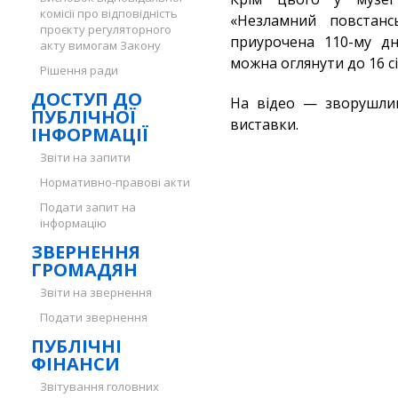
комісії про відповідність
«Незламний повстанс
проєкту регуляторного
приурочена 110-му д
акту вимогам Закону
можна оглянути до 16 сі
Рішення ради
ДОСТУП ДО
На відео — зворушлива
ПУБЛІЧНОЇ
виставки.
ІНФОРМАЦІЇ
Звіти на запити
Нормативно-правові акти
Подати запит на
інформацію
ЗВЕРНЕННЯ
ГРОМАДЯН
Звіти на звернення
Подати звернення
ПУБЛІЧНІ
ФІНАНСИ
Звітування головних