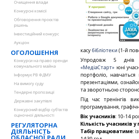
Очищення влади
Конкурсні комісії
Обговорення проєктів
рішень
Інвестиційний конкурс
Аукціон
касу
бібліотеки
(1-й пов
ОГОЛОШЕННЯ
Упродовж 5 дн
Конкурси на право оренди
комунального майна
«МедіаСтарт»
юні учас
портфоліо, навчаться
Інформує РВ ФДМУ
презентаціями, ознайо
На вимогу суду
та зворотньою стороно
Тендерні пропозиції
Під час тренінгів ви
Державні закупівлі
програмування, графічн
Конкурсний відбір суб’єктів
оціночної діяльності
Вік учасників
: 10-14 ро
Кількість учасників у г
РЕГУЛЯТОРНА
ДІЯЛЬНІСТЬ
Табір працюватиме
: 
ОБЛАСНОЇ РАДИ
14:30 год.