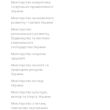
Міністерство енергетики
та вугільної промисловості
України
Міністерство економічного
розвитку і торгівлі України
Міністерство
регіонального розвитку,
будівництва та житлово-
комунального
господарства України
Міністерство охорони
здоров’я
Міністерство екології та
природних ресурсів
України
Міністерство юстиції
України
Міністерство культури,
молоді та спорту України
Міністерство з питань
тимчасово окупованих