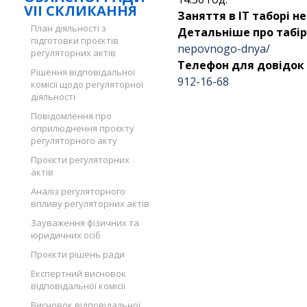
VII СКЛИКАННЯ
Заняття в ІТ таборі н
План діяльності з
Детальніше про табір
підготовки проєктів
nepovnogo-dnya/
регуляторних актів
Телефон для довідок 
Рішення відповідальної
912-16-68
комісії щодо регуляторної
діяльності
Повідомлення про
оприлюднення проєкту
регуляторного акту
Проєкти регуляторних
актів
Аналіз регуляторного
впливу регуляторних актів
Зауваження фізичних та
юридичних осіб
Проєкти рішень ради
Експертний висновок
відповідальної комісії
Висновок відповідальної