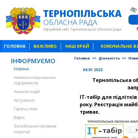
ТЕРНОПІЛЬСЬКА
ОБЛАСНА РАДА
Офіційний сайт Тернопільської обласної ради
ГОЛОВНА
ВАЖЛИВО
НАШ КРАЙ
КОМУНАЛЬНА В
Головна
>>
Діяльність
>>
Нов
ІНФОРМУЄМО
Новини
04.01.2023
Новини комунальних
Тернопільська о
підприємств
зап
Анонси подій
ІТ-табір для підліткі
Актуально
року. Реєстрація майб
Гаряча лінія
триває.
Відео
Запобігання проявам
корупції