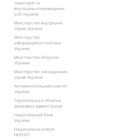
територій та
внутрішньопереміщених
осіб України
Міністерство внутрішніх
справ України
Міністерство
інформаційної політики
України
Міністерство оборони
України
Міністерство закордонних
справ України
Антимонопольний комітет
України
Тернопільська обласна
державна адміністрація
Національний банк
України
Національна комісія
НКРЕКП